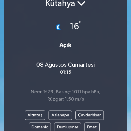
Kütahya
°
16
Açık
08 Ağustos Cumartesi
01:15
Nem: %79, Basınç: 1011 hpa hPa,
Rüzgar: 1.50 m/s
Altıntaş
Aslanapa
Çavdarhisar
Domaniç
Dumlupınar
Emet