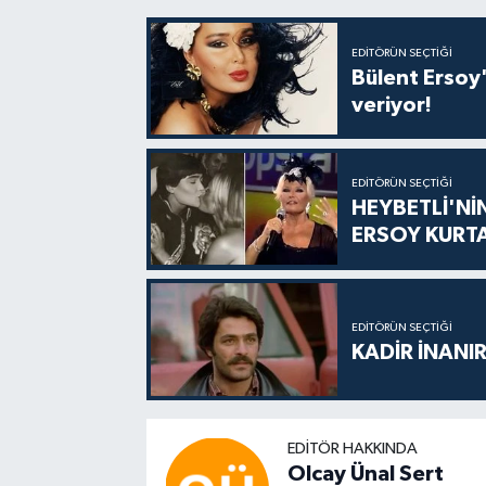
EDITÖRÜN SEÇTIĞI
Bülent Ersoy'
veriyor!
EDITÖRÜN SEÇTIĞI
HEYBETLİ'Nİ
ERSOY KURT
EDITÖRÜN SEÇTIĞI
KADİR İNANIR
EDITÖR HAKKINDA
Olcay Ünal Sert