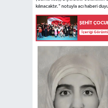
kılınacaktır." notuyla acı haberi duy
ŞEHİT ÇOCUK
İçeriği Görünt