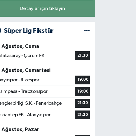
Detaylar için tıklayın
Süper Lig Fikstür
4 Ağustos, Cuma
latasaray - Çorum FK
21:30
5 Ağustos, Cumartesi
nyaspor - Rizespor
19:00
sımpaşa - Trabzonspor
19:00
nçlerbirliği S.K. - Fenerbahçe
21:30
ziantep FK - Alanyaspor
21:30
6 Ağustos, Pazar