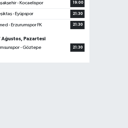
şakşehir - Kocaelispor
19:00
şiktaş - Eyüpspor
21:30
ed - Erzurumspor FK
21:30
7 Ağustos, Pazartesi
msunspor - Göztepe
21:30