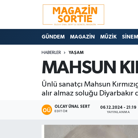
Nöbetçi Eczaneler
GÜNDEM
MAGAZİN
MÜZİK
SİNE
Hava Durumu
HABERLER
YAŞAM
Trafik Durumu
MAHSUN KI
Süper Lig Puan Durumu ve Fikstür
Ünlü sanatçı Mahsun Kırmızıgü
Tüm Manşetler
alır almaz soluğu Diyarbakır d
Son Dakika Haberleri
OLCAY ÜNAL SERT
06.12.2024 - 21:19
EDITÖR
YAYINLANMA
Haber Arşivi