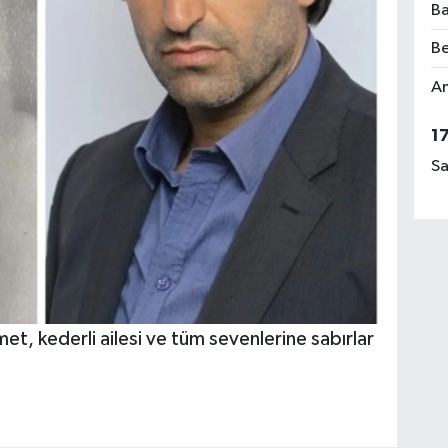
Ba
Be
Am
1
Sa
t, kederli ailesi ve tüm sevenlerine sabırlar