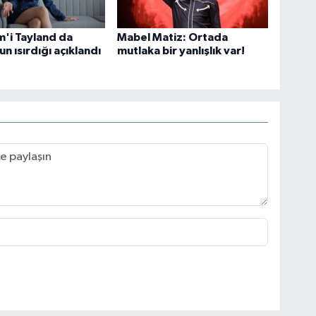
m'i Tayland da
Mabel Matiz: Ortada
 ısırdığı açıklandı
mutlaka bir yanlışlık var!