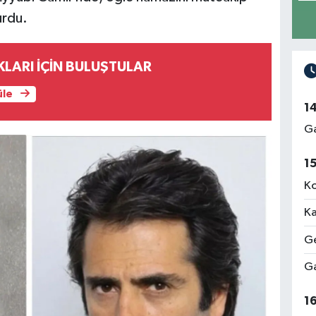
urdu.
LARI İÇİN BULUŞTULAR
üle
1
Ga
1
Ko
Ka
Ge
Ga
1