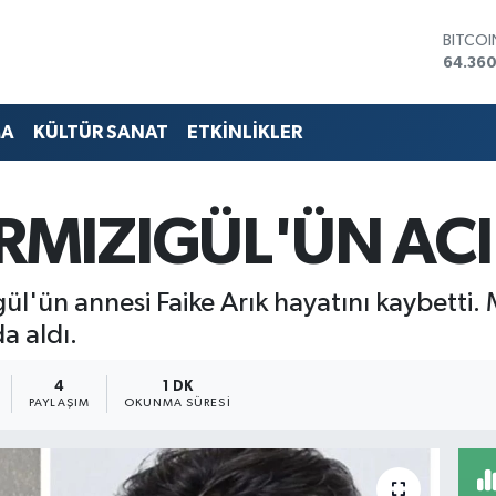
DOLA
47,70
EURO
55,02
STERLİ
MA
KÜLTÜR SANAT
ETKİNLİKLER
64,189
GRAM 
6574.8
BİST10
RMIZIGÜL'ÜN AC
13.887
BITCO
64.360
l'ün annesi Faike Arık hayatını kaybetti.
a aldı.
4
1 DK
PAYLAŞIM
OKUNMA SÜRESI