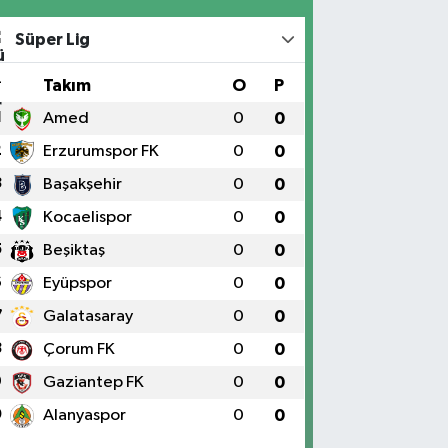
Süper Lig
#
Takım
O
P
1
Amed
0
0
2
Erzurumspor FK
0
0
3
Başakşehir
0
0
4
Kocaelispor
0
0
5
Beşiktaş
0
0
6
Eyüpspor
0
0
7
Galatasaray
0
0
8
Çorum FK
0
0
9
Gaziantep FK
0
0
0
Alanyaspor
0
0