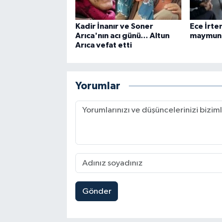
Kadir İnanır ve Soner
Ece İrte
Arıca'nın acı günü... Altun
maymunun
Arıca vefat etti
Yorumlar
Gönder