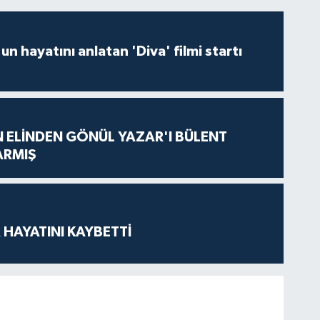
un hayatını anlatan 'Diva' filmi startı
N ELİNDEN GÖNÜL YAZAR'I BÜLENT
ARMIŞ
 HAYATINI KAYBETTİ