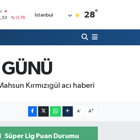
°
R
28
İstanbul
69
%0.17
65
%0.01
N
7
%0.02
ALTIN
1
%1.44
0
I GÜNÜ
%64
IN
,53
%-0.76
 Mahsun Kırmızıgül acı haberi
-
+
A
A
Süper Lig Puan Durumu