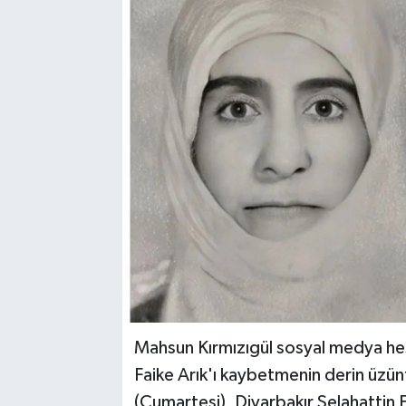
Mahsun Kırmızıgül sosyal medya he
Faike Arık'ı kaybetmenin derin üzü
(Cumartesi), Diyarbakır Selahattin