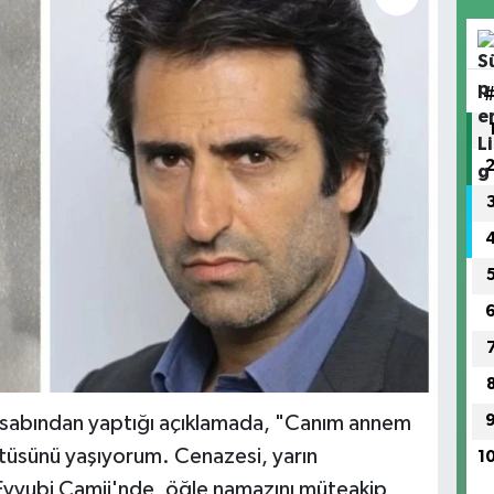
sabından yaptığı açıklamada, "Canım annem
ntüsünü yaşıyorum. Cenazesi, yarın
1
 Eyyubi Camii'nde, öğle namazını müteakip