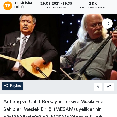
TE BILISIM
29.09.2021 - 19:35
2 DK
EDITÖR
YAYINLANMA
OKUNMA SÜRESI
Paylaş
-
+
A
A
Arif Sağ ve Cahit Berkay'ın Türkiye Musiki Eseri
Sahipleri Meslek Birliği (MESAM) üyeliklerinin