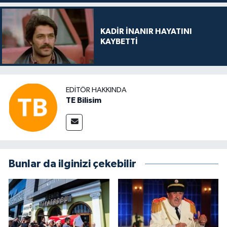
KADİR İNANIR HAYATINI
KAYBETTİ
EDITÖR HAKKINDA
TE Bilisim
Bunlar da ilginizi çekebilir