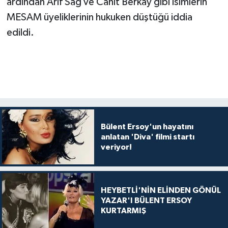
ardından Arif Sağ ve Cahit Berkay gibi isimlerin
MESAM üyeliklerinin hukuken düştüğü iddia
edildi.
Bülent Ersoy'un hayatını
anlatan 'Diva' filmi startı
veriyor!
HEYBETLİ'NİN ELİNDEN GÖNÜL
YAZAR'I BÜLENT ERSOY
KURTARMIŞ