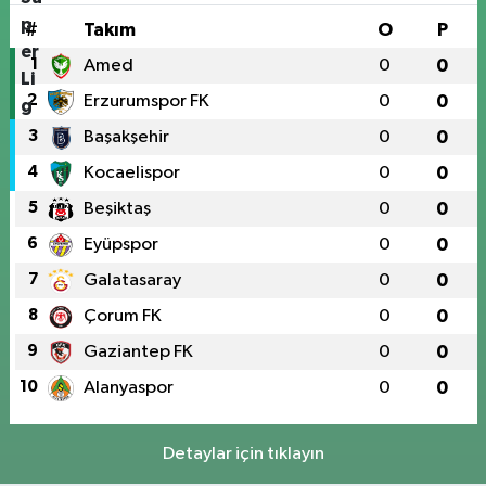
#
Takım
O
P
1
Amed
0
0
2
Erzurumspor FK
0
0
3
Başakşehir
0
0
4
Kocaelispor
0
0
5
Beşiktaş
0
0
6
Eyüpspor
0
0
7
Galatasaray
0
0
8
Çorum FK
0
0
9
Gaziantep FK
0
0
10
Alanyaspor
0
0
Detaylar için tıklayın