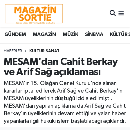
Nöbetçi Eczaneler
GÜNDEM
MAGAZİN
MÜZİK
SİNEMA
KÜLTÜR 
Hava Durumu
Trafik Durumu
HABERLER
KÜLTÜR SANAT
MESAM'dan Cahit Berkay
Süper Lig Puan Durumu ve Fikstür
ve Arif Sağ açıklaması
Tüm Manşetler
MESAM'ın 15. Olağan Genel Kurulu'nda alınan
kararlar iptal edilerek Arif Sağ ve Cahit Berkay'ın
Son Dakika Haberleri
MESAM üyeliklerinin düştüğü iddia edilmişti.
MESAM'dan yapılan açıklama da Arif Sağ ve Cahit
Haber Arşivi
Berkay'ın üyeliklerinin devam ettiği ve yalan haber
yapanlarla ilgili hukuki işlem başlatılacağı açıklandı.