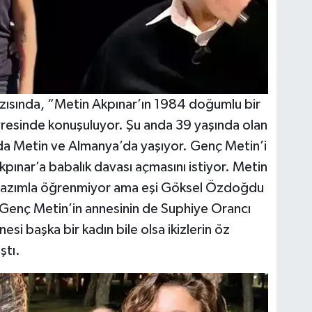
yazısında, “Metin Akpınar’ın 1984 doğumlu bir
vresinde konuşuluyor. Şu anda 39 yaşında olan
ı da Metin ve Almanya’da yaşıyor. Genç Metin’i
pınar’a babalık davası açmasını istiyor. Metin
 yazımla öğrenmiyor ama eşi Göksel Özdoğdu
Genç Metin’in annesinin de Suphiye Orancı
si başka bir kadın bile olsa ikizlerin öz
ştı.