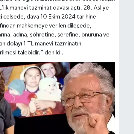
’lik manevi tazminat davası açtı. 28. Asliye
i celsede, dava 10 Ekim 2024 tarihine
rafından mahkemeye verilen dileçede,
larına, adına, şöhretine, şerefine, onuruna ve
rıdan dolayı 1 TL manevi tazminatın
lmesi talebidir.” denildi.