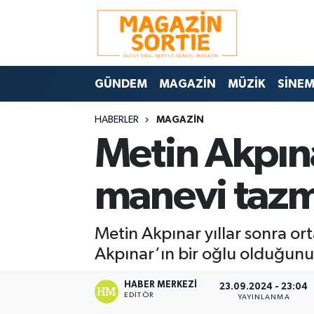
Nöbetçi Eczaneler
GÜNDEM
MAGAZİN
MÜZİK
SİNE
Hava Durumu
HABERLER
MAGAZİN
Trafik Durumu
Metin Akpına
Süper Lig Puan Durumu ve Fikstür
manevi tazm
Tüm Manşetler
Metin Akpınar yıllar sonra or
Son Dakika Haberleri
Akpınar’ın bir oğlu olduğunu 
Haber Arşivi
HABER MERKEZI
23.09.2024 - 23:04
EDITÖR
YAYINLANMA