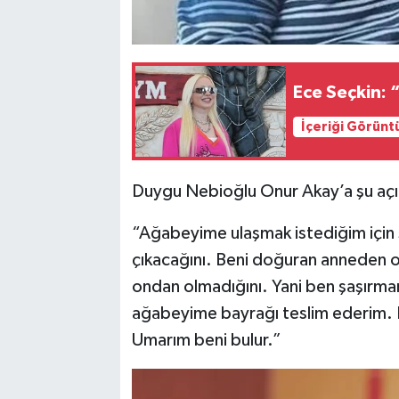
Ece Seçkin: 
İçeriği Görünt
Duygu Nebioğlu Onur Akay’a şu açık
“Ağabeyime ulaşmak istediğim için 
çıkacağını. Beni doğuran anneden 
ondan olmadığını. Yani ben şaşırma
ağabeyime bayrağı teslim ederim. 
Umarım beni bulur.”