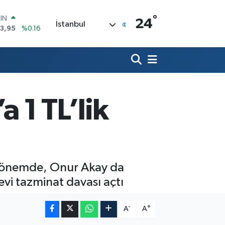
3,95
%0.16
°
R
24
İstanbul
704
%0
406
%-0.08
İN
43
%0
 ALTIN
.87
%0.12
 1 TL’lik
00
9
%70
ği dönemde, Onur Akay da
evi tazminat davası açtı
-
+
A
A