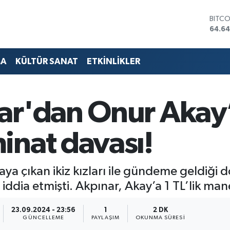
64.64
DOLA
47,6
EURO
55,0
MA
KÜLTÜR SANAT
ETKİNLİKLER
STERL
64,21
GRAM
6500
r'dan Onur Akay’a
BİST1
13.79
inat davası!
taya çıkan ikiz kızları ile gündeme geldi
iddia etmişti. Akpınar, Akay’a 1 TL’lik man
23.09.2024 - 23:56
1
2 DK
GÜNCELLEME
PAYLAŞIM
OKUNMA SÜRESI