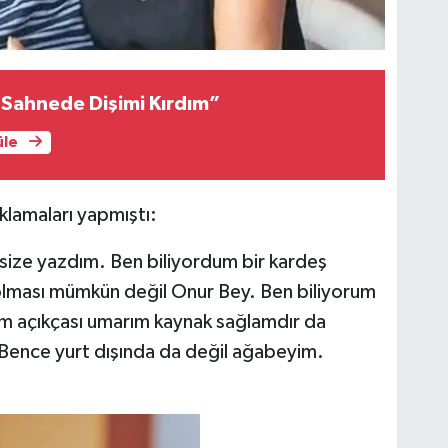
“Sahnede Dişimi Kırdım”
üle
lamaları yapmıştı:
size yazdım. Ben biliyordum bir kardeş
olması mümkün değil Onur Bey. Ben biliyorum
m açıkçası umarım kaynak sağlamdır da
Bence yurt dışında da değil ağabeyim.