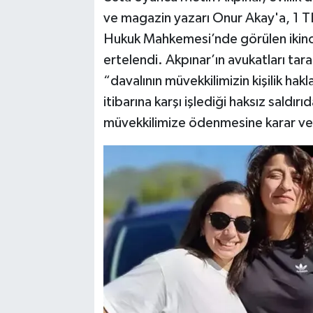
ve magazin yazarı Onur Akay'a, 1 TL
Hukuk Mahkemesi’nde görülen ikinc
ertelendi. Akpınar’ın avukatları ta
“davalının müvekkilimizin kişilik hak
itibarına karşı işlediği haksız saldı
müvekkilimize ödenmesine karar veri