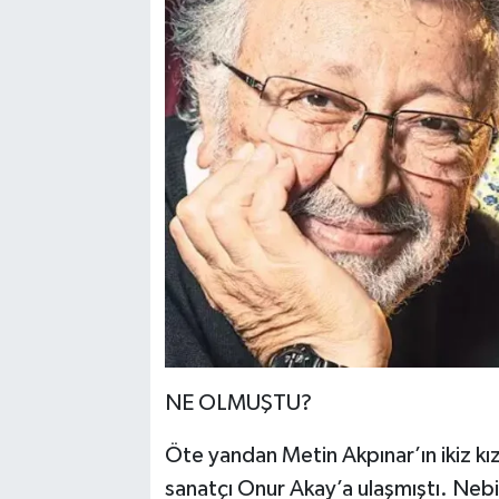
NE OLMUŞTU?
Öte yandan Metin Akpınar’ın ikiz k
sanatçı Onur Akay’a ulaşmıştı. Neb