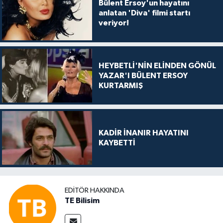
Bülent Ersoy'un hayatını
anlatan 'Diva' filmi startı
veriyor!
HEYBETLİ'NİN ELİNDEN GÖNÜL
YAZAR'I BÜLENT ERSOY
KURTARMIŞ
KADİR İNANIR HAYATINI
KAYBETTİ
EDITÖR HAKKINDA
TE Bilisim