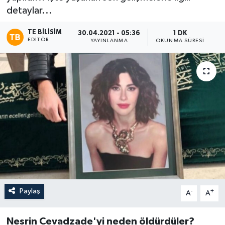
detaylar...
TE BILISIM
30.04.2021 - 05:36
1 DK
EDITÖR
YAYINLANMA
OKUNMA SÜRESI
Paylaş
-
+
A
A
Nesrin Cevadzade'yi neden öldürdüler?