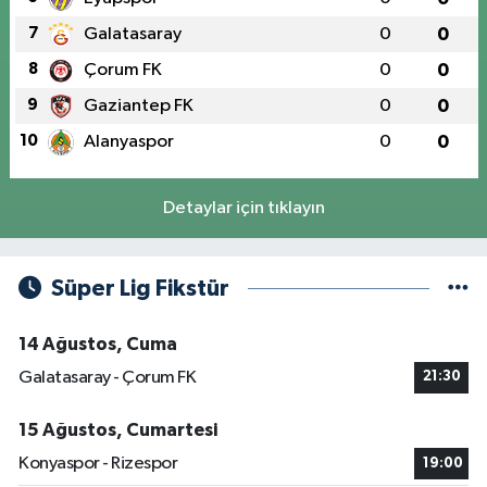
7
Galatasaray
0
0
8
Çorum FK
0
0
9
Gaziantep FK
0
0
10
Alanyaspor
0
0
Detaylar için tıklayın
Süper Lig Fikstür
14 Ağustos, Cuma
Galatasaray - Çorum FK
21:30
15 Ağustos, Cumartesi
Konyaspor - Rizespor
19:00