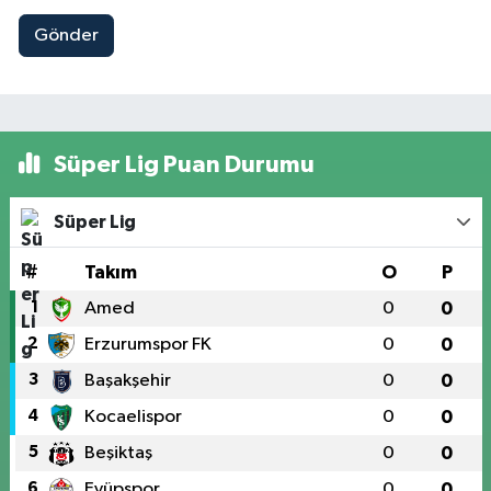
Gönder
Süper Lig Puan Durumu
Süper Lig
#
Takım
O
P
1
Amed
0
0
2
Erzurumspor FK
0
0
3
Başakşehir
0
0
4
Kocaelispor
0
0
5
Beşiktaş
0
0
6
Eyüpspor
0
0