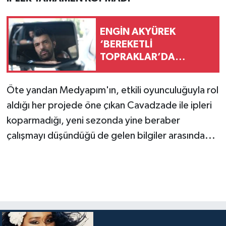
ENGİN AKYÜREK
‘BEREKETLİ
TOPRAKLAR’DA
İZLEYİCİYLE
BULUŞUYOR
Öte yandan Medyapım'ın, etkili oyunculuğuyla rol
aldığı her projede öne çıkan Cavadzade ile ipleri
koparmadığı, yeni sezonda yine beraber
çalışmayı düşündüğü de gelen bilgiler arasında...