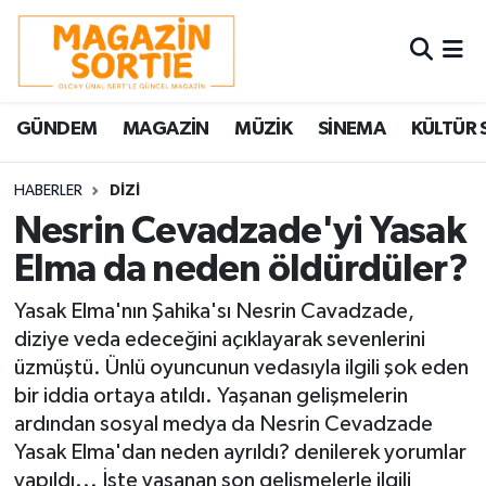
Nöbetçi Eczaneler
GÜNDEM
MAGAZİN
MÜZİK
SİNEMA
KÜLTÜR 
Hava Durumu
Trafik Durumu
HABERLER
DİZİ
Nesrin Cevadzade'yi Yasak
Süper Lig Puan Durumu ve Fikstür
Elma da neden öldürdüler?
Tüm Manşetler
Yasak Elma'nın Şahika'sı Nesrin Cavadzade,
diziye veda edeceğini açıklayarak sevenlerini
Son Dakika Haberleri
üzmüştü. Ünlü oyuncunun vedasıyla ilgili şok eden
bir iddia ortaya atıldı. Yaşanan gelişmelerin
Haber Arşivi
ardından sosyal medya da Nesrin Cevadzade
Yasak Elma'dan neden ayrıldı? denilerek yorumlar
yapıldı... İşte yaşanan son gelişmelerle ilgili