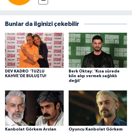
Bunlar da ilginizi çekebilir
DEV KADRO 'TUZLU
Berk Oktay: 'Kısa sürede
KAHVE'DE BULUŞTU!
kilo alıp vermek sağlıklı
değil'
Kanbolat Görkem Arslan
Oyuncu Kanbolat Görkem