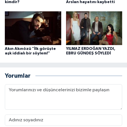
kimdir?
Arslan hayatını kaybetti
Akın Akınözü "İlk görüşte
YILMAZ ERDOĞAN YAZDI,
aşk iddialı bir söylem!"
EBRU GÜNDEŞ SÖYLEDİ
Yorumlar