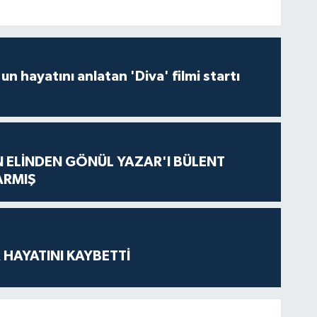
un hayatını anlatan 'Diva' filmi startı
N ELİNDEN GÖNÜL YAZAR'I BÜLENT
ARMIŞ
 HAYATINI KAYBETTİ