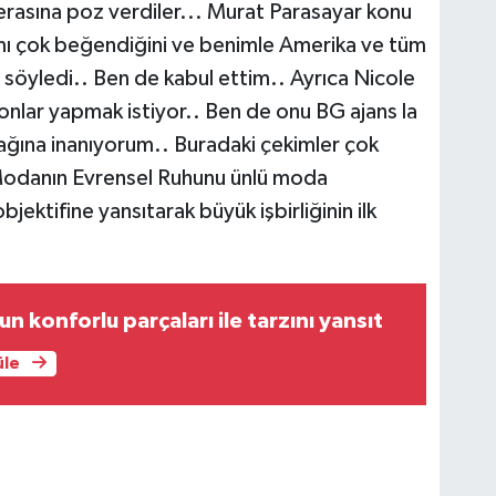
rasına poz verdiler... Murat Parasayar konu
mı çok beğendiğini ve benimle Amerika ve tüm
 söyledi.. Ben de kabul ettim.. Ayrıca Nicole
nlar yapmak istiyor.. Ben de onu BG ajans la
ağına inanıyorum.. Buradaki çekimler çok
k Modanın Evrensel Ruhunu ünlü moda
jektifine yansıtarak büyük işbirliğinin ilk
 konforlu parçaları ile tarzını yansıt
üle