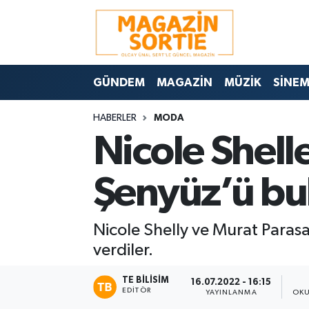
Nöbetçi Eczaneler
GÜNDEM
MAGAZİN
MÜZİK
SİNE
Hava Durumu
HABERLER
MODA
Trafik Durumu
Nicole Shell
Süper Lig Puan Durumu ve Fikstür
Şenyüz’ü bu
Tüm Manşetler
Nicole Shelly ve Murat Parasa
Son Dakika Haberleri
verdiler.
Haber Arşivi
TE BILISIM
16.07.2022 - 16:15
EDITÖR
YAYINLANMA
OKU