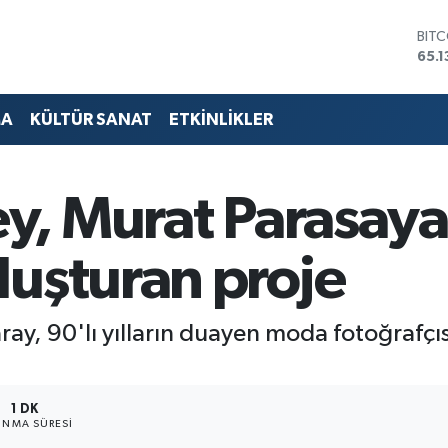
DOL
47,
EUR
55,
STE
MA
KÜLTÜR SANAT
ETKİNLİKLER
64,
GRA
664
BİS
ey, Murat Parasaya
13.7
BIT
65.1
luşturan proje
ray, 90'lı yılların duayen moda fotoğrafçı
1 DK
NMA SÜRESI