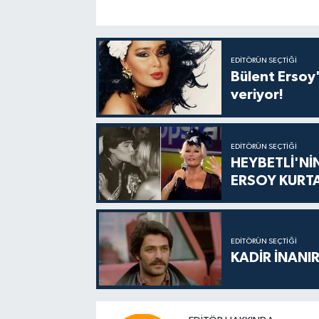
EDITÖRÜN SEÇTIĞI
Bülent Ersoy'
veriyor!
EDITÖRÜN SEÇTIĞI
HEYBETLİ'Nİ
ERSOY KURT
EDITÖRÜN SEÇTIĞI
KADİR İNANIR