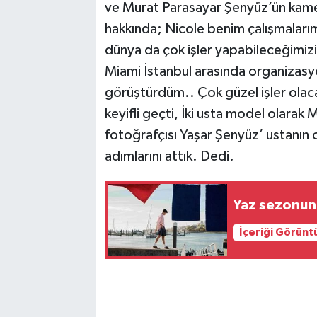
ve Murat Parasayar Şenyüz’ün kame
hakkında; Nicole benim çalışmaları
dünya da çok işler yapabileceğimizi
Miami İstanbul arasında organizasyo
görüştürdüm.. Çok güzel işler olac
keyifli geçti, İki usta model olara
fotoğrafçısı Yaşar Şenyüz’ ustanın ob
adımlarını attık. Dedi.
Yaz sezonunun
İçeriği Görünt