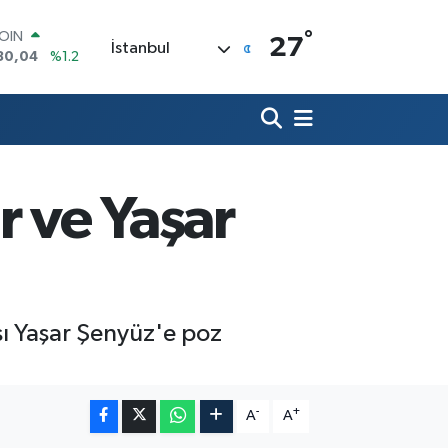
°
AR
27
İstanbul
7106
%0.17
O
1652
%0.27
RLİN
4046
%0.35
M ALTIN
8.99
%2.59
T100
r ve Yaşar
73
%-19
COIN
30,04
%1.2
sı Yaşar Şenyüz'e poz
-
+
A
A