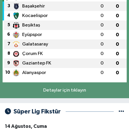
3
Başakşehir
0
0
4
Kocaelispor
0
0
5
Beşiktaş
0
0
6
Eyüpspor
0
0
7
Galatasaray
0
0
8
Çorum FK
0
0
9
Gaziantep FK
0
0
10
Alanyaspor
0
0
Detaylar için tıklayın
Süper Lig Fikstür
14 Ağustos, Cuma