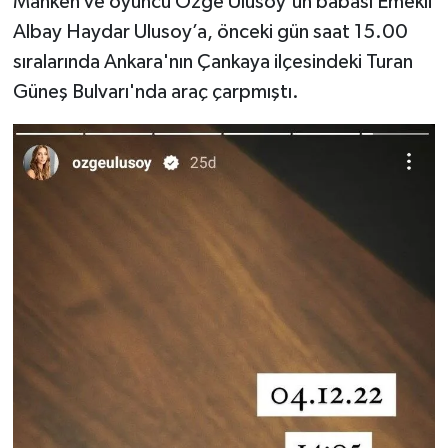
Manken ve oyuncu Özge Ulusoy'un babası Emekli
Albay Haydar Ulusoy’a, önceki gün saat 15.00
sıralarında Ankara'nın Çankaya ilçesindeki Turan
Güneş Bulvarı'nda araç çarpmıştı.