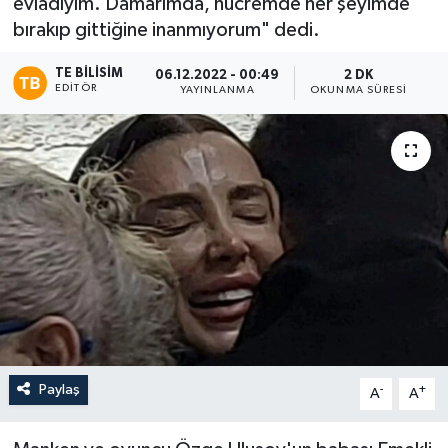
evladıyım. Damarımda, hücremde her şeyimde
bırakıp gittiğine inanmıyorum" dedi.
TE BILISIM
06.12.2022 - 00:49
2 DK
EDITÖR
YAYINLANMA
OKUNMA SÜRESI
Paylaş
-
+
A
A