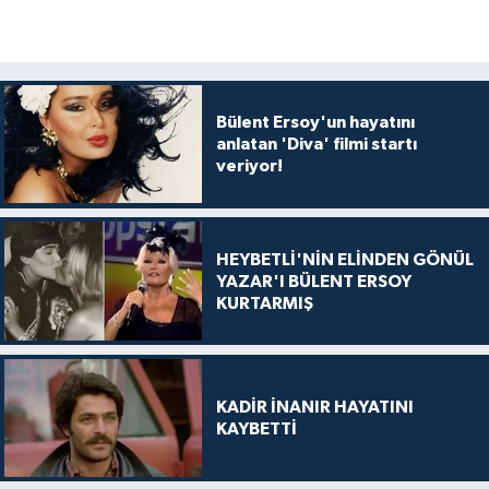
Bülent Ersoy'un hayatını
anlatan 'Diva' filmi startı
veriyor!
HEYBETLİ'NİN ELİNDEN GÖNÜL
YAZAR'I BÜLENT ERSOY
KURTARMIŞ
KADİR İNANIR HAYATINI
KAYBETTİ