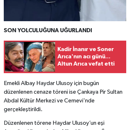
SON YOLCULUĞUNA UĞURLANDI
Kadir İnanır ve Soner
Arıca'nın acı günü...
Altun Arıca vefat etti
Emekli Albay Haydar Ulusoy için bugün
düzenlenen cenaze töreni ise Çankaya Pir Sultan
Abdal Kültür Merkezi ve Cemevi'nde
gerçekleştirildi.
Düzenlenen törene Haydar Ulusoy’un eşi