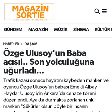
Nöbetçi Eczaneler
GÜNDEM
MAGAZİN
MÜZİK
SİNEMA
KÜLTÜR 
Hava Durumu
Trafik Durumu
HABERLER
YAŞAM
Özge Ulusoy'un Baba
Süper Lig Puan Durumu ve Fikstür
acısı!.. Son yolculuğuna
uğurladı...
Tüm Manşetler
Trafik kazası sonucu hayatını kaybeden manken ve
Son Dakika Haberleri
oyuncu Özge Ulusoy’un babası Emekli Albay
Haydar Ulusoy için Ankara’da cenaze töreni
Haber Arşivi
düzenlendi. Ayakta durmakta zorlanan ünlü
manken "Şükürler olsun böyle bir insanın