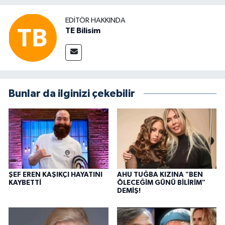
EDITÖR HAKKINDA
TE Bilisim
Bunlar da ilginizi çekebilir
ŞEF EREN KAŞIKÇI HAYATINI
AHU TUĞBA KIZINA "BEN
KAYBETTİ
ÖLECEĞİM GÜNÜ BİLİRİM"
DEMİŞ!