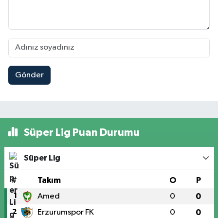
Gönder
Süper Lig Puan Durumu
Süper Lig
#
Takım
O
P
1
Amed
0
0
2
Erzurumspor FK
0
0