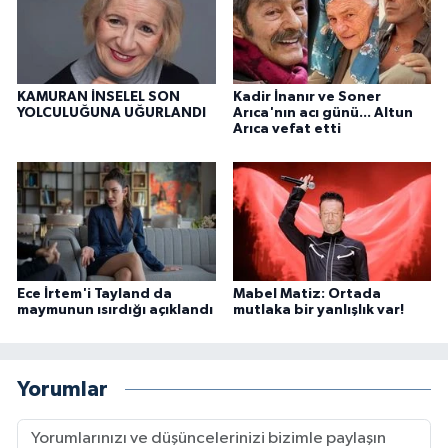
KAMURAN İNSELEL SON
Kadir İnanır ve Soner
YOLCULUĞUNA UĞURLANDI
Arıca'nın acı günü... Altun
Arıca vefat etti
Ece İrtem'i Tayland da
Mabel Matiz: Ortada
maymunun ısırdığı açıklandı
mutlaka bir yanlışlık var!
Yorumlar