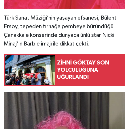
Türk Sanat Müziği’nin yaşayan efsanesi, Bülent
Ersoy, tepeden tırnağa pembeye büründüğü
Çanakkale konserinde dünyaca ünlü star Nicki
Minaj’ın Barbie imajı ile dikkat çekti.
ZİHNİ GÖKTAY SON
YOLCULUĞUNA
UĞURLANDI