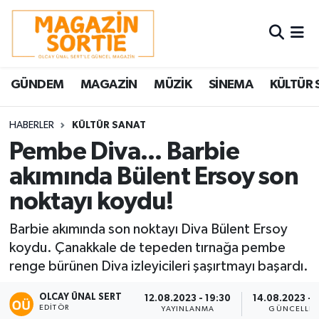
Nöbetçi Eczaneler
GÜNDEM
MAGAZİN
MÜZİK
SİNEMA
KÜLTÜR 
Hava Durumu
Trafik Durumu
HABERLER
KÜLTÜR SANAT
Pembe Diva... Barbie
Süper Lig Puan Durumu ve Fikstür
akımında Bülent Ersoy son
noktayı koydu!
Tüm Manşetler
Barbie akımında son noktayı Diva Bülent Ersoy
Son Dakika Haberleri
koydu. Çanakkale de tepeden tırnağa pembe
renge bürünen Diva izleyicileri şaşırtmayı başardı.
Haber Arşivi
OLCAY ÜNAL SERT
12.08.2023 - 19:30
14.08.2023 - 
EDITÖR
YAYINLANMA
GÜNCELLE