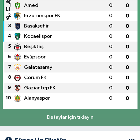
1
Amed
0
0
2
Erzurumspor FK
0
0
3
Başakşehir
0
0
4
Kocaelispor
0
0
5
Beşiktaş
0
0
6
Eyüpspor
0
0
7
Galatasaray
0
0
8
Çorum FK
0
0
9
Gaziantep FK
0
0
10
Alanyaspor
0
0
Detaylar için tıklayın