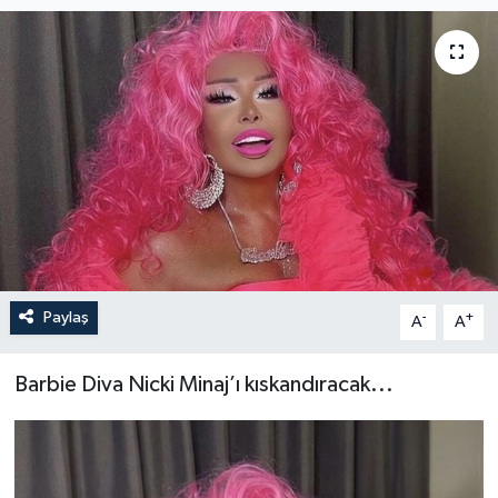
Paylaş
-
+
A
A
Barbie Diva Nicki Minaj’ı kıskandıracak...