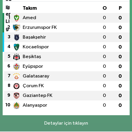
#
Takım
O
P
1
Amed
0
0
2
Erzurumspor FK
0
0
3
Başakşehir
0
0
4
Kocaelispor
0
0
5
Beşiktaş
0
0
6
Eyüpspor
0
0
7
Galatasaray
0
0
8
Çorum FK
0
0
9
Gaziantep FK
0
0
10
Alanyaspor
0
0
Detaylar için tıklayın