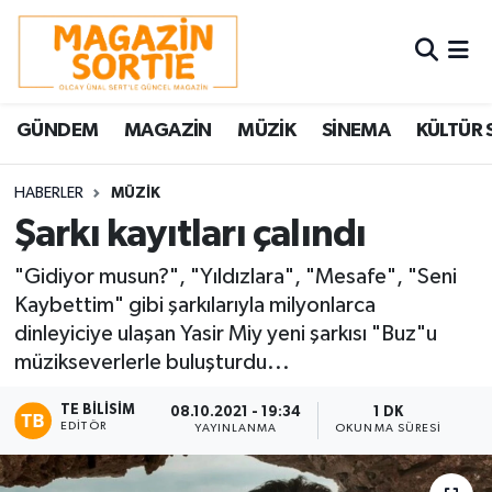
Nöbetçi Eczaneler
GÜNDEM
MAGAZİN
MÜZİK
SİNEMA
KÜLTÜR 
Hava Durumu
Trafik Durumu
HABERLER
MÜZİK
Şarkı kayıtları çalındı
Süper Lig Puan Durumu ve Fikstür
"Gidiyor musun?", "Yıldızlara", "Mesafe", "Seni
Kaybettim" gibi şarkılarıyla milyonlarca
Tüm Manşetler
dinleyiciye ulaşan Yasir Miy yeni şarkısı "Buz"u
müzikseverlerle buluşturdu...
Son Dakika Haberleri
TE BILISIM
08.10.2021 - 19:34
1 DK
Haber Arşivi
EDITÖR
YAYINLANMA
OKUNMA SÜRESI