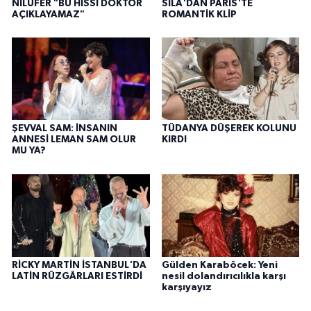
NİLÜFER "BU HİSSİ DOKTOR
SILA'DAN PARİS'TE
AÇIKLAYAMAZ"
ROMANTİK KLİP
ŞEVVAL SAM: İNSANIN
TÜDANYA DÜŞEREK KOLUNU
ANNESİ LEMAN SAM OLUR
KIRDI
MU YA?
RİCKY MARTİN İSTANBUL'DA
Gülden Karaböcek: Yeni
LATİN RÜZGÂRLARI ESTİRDİ
nesil dolandırıcılıkla karşı
karşıyayız