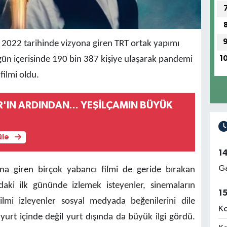
022 tarihinde vizyona giren TRT ortak yapımı
1
 gün içerisinde 190 bin 387 kişiye ulaşarak pandemi
ilmi oldu.
R'IN ARDINDAN... YEŞİLÇAMIN BÜYÜK
üle
1
Ga
a giren birçok yabancı filmi de geride bırakan
daki ilk gününde izlemek isteyenler, sinemaların
1
lmi izleyenler sosyal medyada beğenilerini dile
Ko
 yurt içinde değil yurt dışında da büyük ilgi gördü.