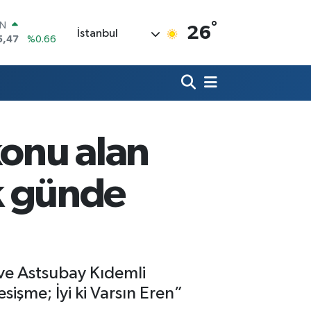
°
R
26
İstanbul
71
%0.05
36
%0.18
İN
34
%0.22
ALTIN
23
%0.39
00
konu alan
3
%0
IN
5,47
%0.66
lk günde
 ve Astsubay Kıdemli
işme; İyi ki Varsın Eren”