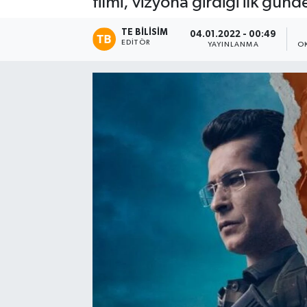
filmi, vizyona girdiği ilk günde
TE BILISIM
04.01.2022 - 00:49
EDITÖR
YAYINLANMA
O