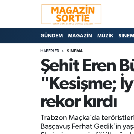
Nöbetçi Eczaneler
GÜNDEM
MAGAZİN
MÜZİK
SİNE
Hava Durumu
HABERLER
SİNEMA
Trafik Durumu
Şehit Eren B
Süper Lig Puan Durumu ve Fikstür
"Kesişme; İy
Tüm Manşetler
rekor kırdı
Son Dakika Haberleri
Haber Arşivi
Trabzon Maçka’da teröristler
Başçavuş Ferhat Gedik’in yaş