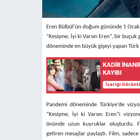
Eren Bülbül’ün doğum gününde 1 Ocak 2
“Kesişme, İyi ki Varsın Eren”, bir buçuk
döneminde en büyük gişeyi yapan Türk f
KADİR İNANI
KAYIBI
İçeriği Görünt
Pandemi döneminde Türkiye’de vizyon
“Kesişme, İyi ki Varsın Eren”i vizyon
önünde uzun kuyruklar oluşturdu. Fi
getiren mesajlar paylaştı. Film, sadece