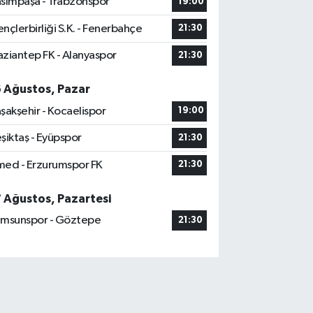
sımpaşa - Trabzonspor
19:00
nçlerbirliği S.K. - Fenerbahçe
21:30
ziantep FK - Alanyaspor
21:30
6 Ağustos, Pazar
şakşehir - Kocaelispor
19:00
şiktaş - Eyüpspor
21:30
ed - Erzurumspor FK
21:30
7 Ağustos, Pazartesi
msunspor - Göztepe
21:30