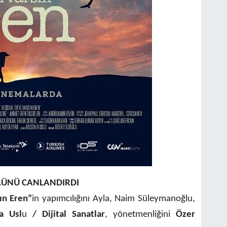
OLÜNÜ CANLANDIRDI
sın Eren”
in yapımcılığını Ayla, Naim Süleymanoğlu,
a Usl
u
/ Dijital Sanatlar
, yönetmenliğini
Özer