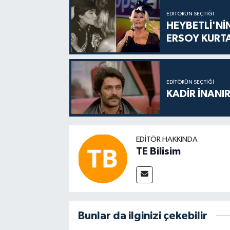
EDITÖRÜN SEÇTIĞI
HEYBETLİ'Nİ
ERSOY KURT
EDITÖRÜN SEÇTIĞI
KADİR İNANIR
EDITÖR HAKKINDA
TE Bilisim
Bunlar da ilginizi çekebilir