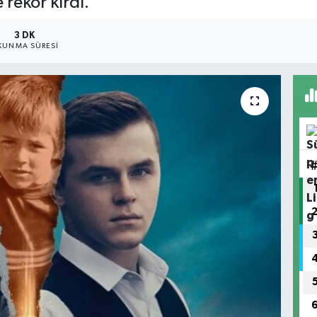
 rekor kırdı.
3 DK
KUNMA SÜRESI