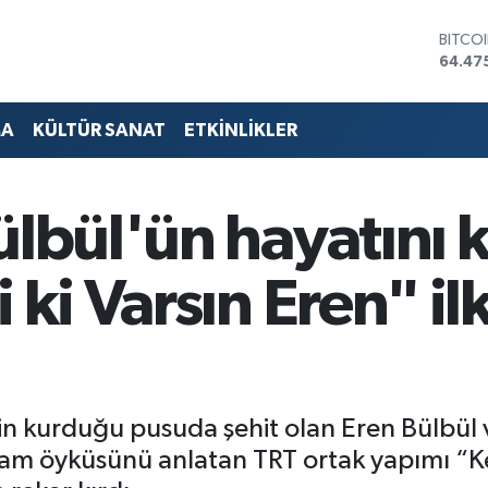
DOLA
47,59
EURO
55,13
STERL
MA
KÜLTÜR SANAT
ETKİNLİKLER
64,25
GRAM 
6518.
BİST1
ülbül'ün hayatını 
13.70
BITCO
64.47
i ki Varsın Eren" i
in kurduğu pusuda şehit olan Eren Bülbül
am öyküsünü anlatan TRT ortak yapımı “Kes