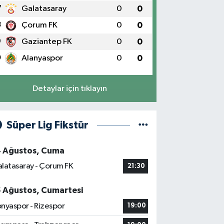
7
Galatasaray
0
0
8
Çorum FK
0
0
9
Gaziantep FK
0
0
0
Alanyaspor
0
0
Detaylar için tıklayın
Süper Lig Fikstür
4 Ağustos, Cuma
latasaray - Çorum FK
21:30
5 Ağustos, Cumartesi
nyaspor - Rizespor
19:00