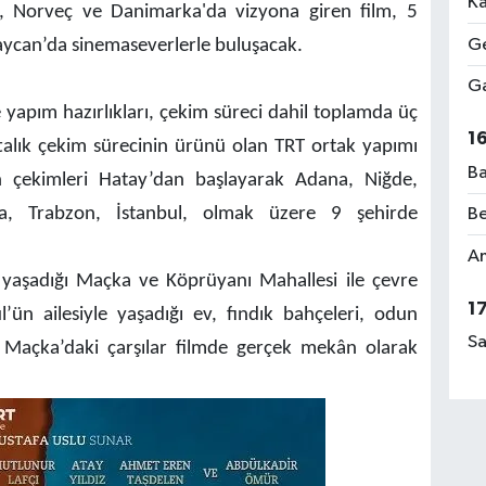
Ka
e, Norveç ve Danimarka'da vizyona giren film, 5
Ge
baycan’da sinemaseverlerle buluşacak.
Ga
yapım hazırlıkları, çekim süreci dahil toplamda üç
1
talık çekim sürecinin ürünü olan TRT ortak yapımı
Ba
in çekimleri Hatay’dan başlayarak Adana, Niğde,
a, Trabzon, İstanbul, olmak üzere 9 şehirde
Be
Am
 yaşadığı Maçka ve Köprüyanı Mahallesi ile çevre
1
l’ün ailesiyle yaşadığı ev, fındık bahçeleri, odun
Sa
ar, Maçka’daki çarşılar filmde gerçek mekân olarak