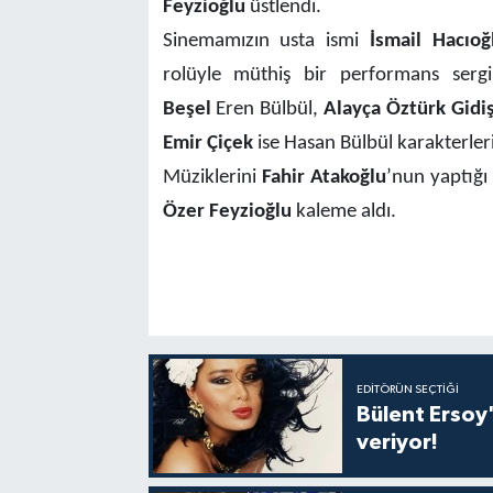
Feyzioğlu
üstlendi.
Sinemamızın usta ismi
İsmail Hacıoğ
rolüyle müthiş bir performans serg
Beşel
Eren Bülbül,
Alayça Öztürk Gidi
Emir Çiçek
ise Hasan Bülbül karakterleri
Müziklerini
Fahir Atakoğlu
’nun yaptığı
Özer Feyzioğlu
kaleme aldı.
EDITÖRÜN SEÇTIĞI
Bülent Ersoy'
veriyor!