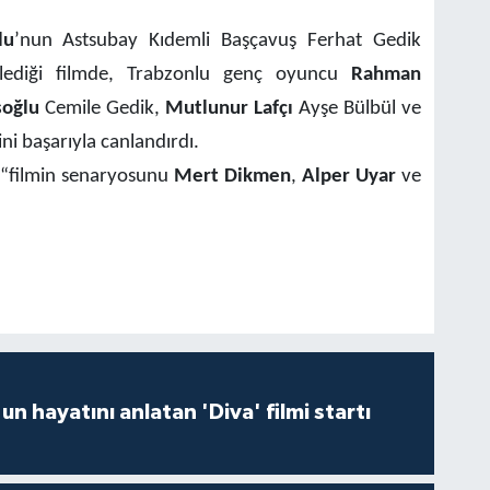
lu
’nun Astsubay Kıdemli Başçavuş Ferhat Gedik
ilediği filmde, Trabzonlu genç oyuncu
Rahman
şoğlu
Cemile Gedik,
Mutlunur Lafçı
Ayşe Bülbül ve
ni başarıyla canlandırdı.
 “filmin senaryosunu
Mert Dikmen
,
Alper Uyar
ve
un hayatını anlatan 'Diva' filmi startı