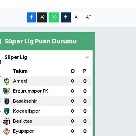
-
+
A
A
Süper Lig Puan Durumu
Süper Lig
#
Takım
O
P
1
Amed
0
0
2
Erzurumspor FK
0
0
3
Başakşehir
0
0
4
Kocaelispor
0
0
5
Beşiktaş
0
0
6
Eyüpspor
0
0