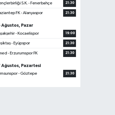
nçlerbirliği S.K. - Fenerbahçe
21:30
ziantep FK - Alanyaspor
21:30
6 Ağustos, Pazar
şakşehir - Kocaelispor
19:00
şiktaş - Eyüpspor
21:30
ed - Erzurumspor FK
21:30
7 Ağustos, Pazartesi
msunspor - Göztepe
21:30