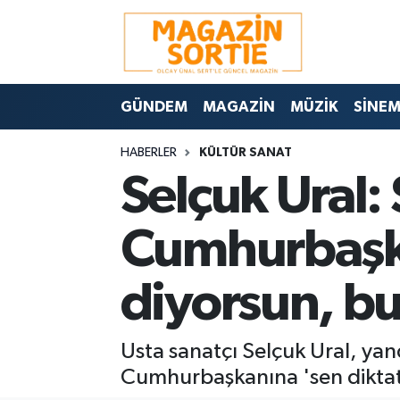
Nöbetçi Eczaneler
GÜNDEM
MAGAZİN
MÜZİK
SİNE
Hava Durumu
HABERLER
KÜLTÜR SANAT
Trafik Durumu
Selçuk Ural:
Süper Lig Puan Durumu ve Fikstür
Cumhurbaşka
Tüm Manşetler
diyorsun, bu
Son Dakika Haberleri
Haber Arşivi
Usta sanatçı Selçuk Ural, yan
Cumhurbaşkanına 'sen diktatö