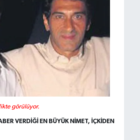
likte görülüyor.
BER VERDİĞİ EN BÜYÜK NİMET, İÇKİDEN