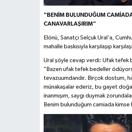
"BENİM BULUNDUĞUM CAMİADA
CANAVARLAŞIRIM"
Elönü, Sanatçı Selçuk Ural'a, Cumhur
mahalle baskısıyla karşılaşıp karşıl
Ural şöyle cevap verdi: Ufak tefek 
"Bazen ufak tefek bedeller ödüyors
tevazuumdandır. Birçok dostum, hak
münakaşalar ederiz, bu gayet doğal
inanmışım, saygı duymak zorundalar
Benim bulunduğum camiada kimse 