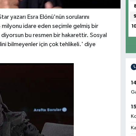
ar yazarı Esra Elönü'nün sorularını
 milyonu idare eden seçimle gelmiş bir
1
diyorsun bu resmen bir hakarettir. Sosyal
i bilmeyenler için çok tehlikeli.' diye
1
Ga
1
Ko
Ka