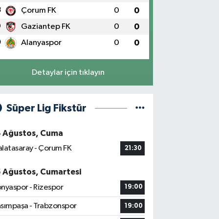
8
Çorum FK
0
0
9
Gaziantep FK
0
0
0
Alanyaspor
0
0
Detaylar için tıklayın
Süper Lig Fikstür
4 Ağustos, Cuma
latasaray - Çorum FK
21:30
5 Ağustos, Cumartesi
nyaspor - Rizespor
19:00
sımpaşa - Trabzonspor
19:00