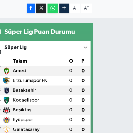
-
+
A
A
Süper Lig Puan Durumu
Süper Lig
#
Takım
O
P
1
Amed
0
0
2
Erzurumspor FK
0
0
3
Başakşehir
0
0
4
Kocaelispor
0
0
5
Beşiktaş
0
0
6
Eyüpspor
0
0
7
Galatasaray
0
0