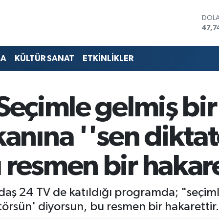
DOL
47,7
EUR
55,2
STER
MA
KÜLTÜR SANAT
ETKİNLİKLER
64,4
GRAM
6660
BİST
 Seçimle gelmiş bir
13.7
BITC
64.9
nına ''sen diktat
 resmen bir hakare
daş 24 TV de katıldığı programda; "seçiml
rsün' diyorsun, bu resmen bir hakarettir.