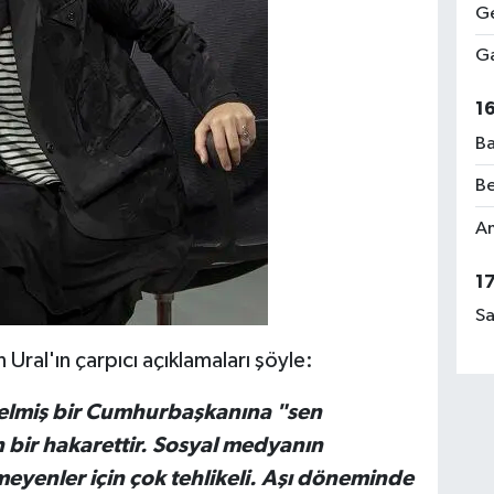
Ge
Ga
1
Ba
Be
Am
1
Sa
Ural'ın çarpıcı açıklamaları şöyle:
gelmiş bir Cumhurbaşkanına "sen
 bir hakarettir. Sosyal medyanın
meyenler için çok tehlikeli. Aşı döneminde