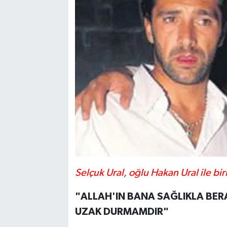
Selçuk Ural, oğlu Hakan Ural ile bir
"ALLAH'IN BANA SAĞLIKLA BERA
UZAK DURMAMDIR"