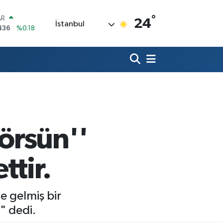
°
AR
24
İstanbul
436
%0.18
O
510
%0.32
LİN
811
%0.38
 ALTIN
.55
%0.03
100
79
%-14
OIN
59,79
%1.11
örsün''
ttir.
e gelmiş bir
" dedi.