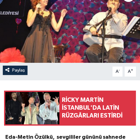
Paylaş
-
+
A
A
RİCKY MARTİN
İSTANBUL'DA LATİN
RÜZGÂRLARI ESTİRDİ
Eda-Metin Özülkü, sevgililer gününü sahnede