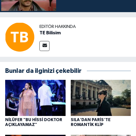
EDITÖR HAKKINDA
TE Bilisim
Bunlar da ilginizi çekebilir
NİLÜFER "BU HİSSİ DOKTOR
SILA'DAN PARİS'TE
AÇIKLAYAMAZ"
ROMANTİK KLİP