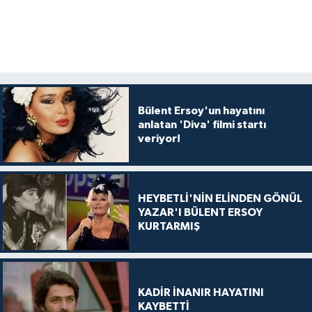
Bülent Ersoy'un hayatını
anlatan 'Diva' filmi startı
veriyor!
HEYBETLİ'NİN ELİNDEN GÖNÜL
YAZAR'I BÜLENT ERSOY
KURTARMIŞ
KADİR İNANIR HAYATINI
KAYBETTİ