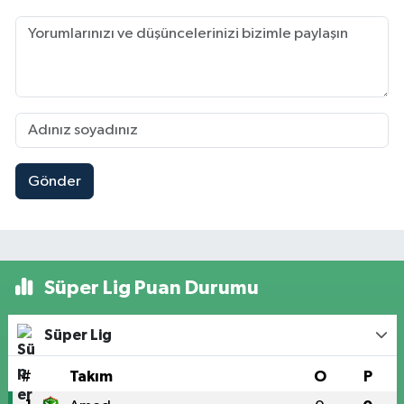
Gönder
Süper Lig Puan Durumu
Süper Lig
#
Takım
O
P