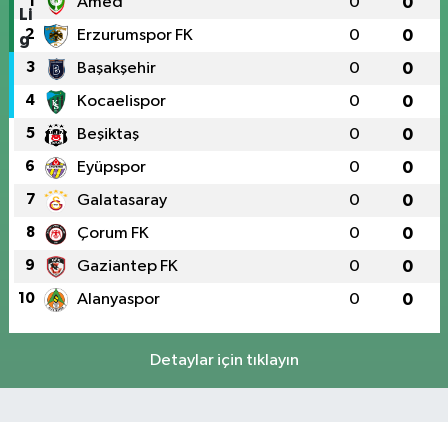
1
Amed
0
0
2
Erzurumspor FK
0
0
3
Başakşehir
0
0
4
Kocaelispor
0
0
5
Beşiktaş
0
0
6
Eyüpspor
0
0
7
Galatasaray
0
0
8
Çorum FK
0
0
9
Gaziantep FK
0
0
10
Alanyaspor
0
0
Detaylar için tıklayın