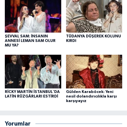
ŞEVVAL SAM: İNSANIN
TÜDANYA DÜŞEREK KOLUNU
ANNESİ LEMAN SAM OLUR
KIRDI
MU YA?
RİCKY MARTİN İSTANBUL'DA
Gülden Karaböcek: Yeni
LATİN RÜZGÂRLARI ESTİRDİ
nesil dolandırıcılıkla karşı
karşıyayız
Yorumlar