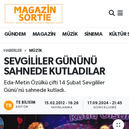
Nöbetçi Eczaneler
GÜNDEM
MAGAZİN
MÜZİK
SİNEMA
KÜLTÜR 
Hava Durumu
Trafik Durumu
HABERLER
MÜZİK
SEVGİLİLER GÜNÜNÜ
Süper Lig Puan Durumu ve Fikstür
SAHNEDE KUTLADILAR
Tüm Manşetler
Eda-Metin Özülkü çifti 14 Şubat Sevgililer
Günü'nü sahnede kutladı.
Son Dakika Haberleri
TE BILISIM
15.02.2012 - 16:26
17.09.2024 - 21:45
EDITÖR
YAYINLANMA
GÜNCELLEME
Haber Arşivi