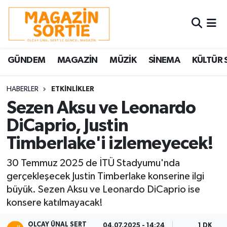
Nöbetçi Eczaneler
GÜNDEM
MAGAZİN
MÜZİK
SİNEMA
KÜLTÜR 
Hava Durumu
Trafik Durumu
HABERLER
ETKİNLİKLER
Sezen Aksu ve Leonardo
Süper Lig Puan Durumu ve Fikstür
DiCaprio, Justin
Timberlake'i izlemeyecek!
Tüm Manşetler
30 Temmuz 2025 de İTÜ Stadyumu'nda
Son Dakika Haberleri
gerçekleşecek Justin Timberlake konserine ilgi
büyük. Sezen Aksu ve Leonardo DiCaprio ise
Haber Arşivi
konsere katılmayacak!
OLCAY ÜNAL SERT
04.07.2025 - 14:24
1 DK