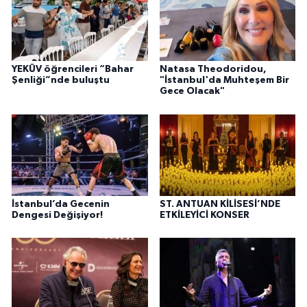
YEKÜV öğrencileri “Bahar
Natasa Theodoridou,
Şenliği”nde buluştu
"İstanbul'da Muhteşem Bir
Gece Olacak"
İstanbul’da Gecenin
ST. ANTUAN KİLİSESİ’NDE
Dengesi Değişiyor!
ETKİLEYİCİ KONSER