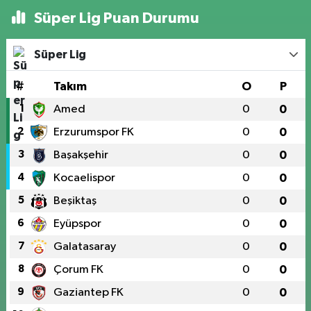
Süper Lig Puan Durumu
Süper Lig
#
Takım
O
P
1
Amed
0
0
2
Erzurumspor FK
0
0
3
Başakşehir
0
0
4
Kocaelispor
0
0
5
Beşiktaş
0
0
6
Eyüpspor
0
0
7
Galatasaray
0
0
8
Çorum FK
0
0
9
Gaziantep FK
0
0