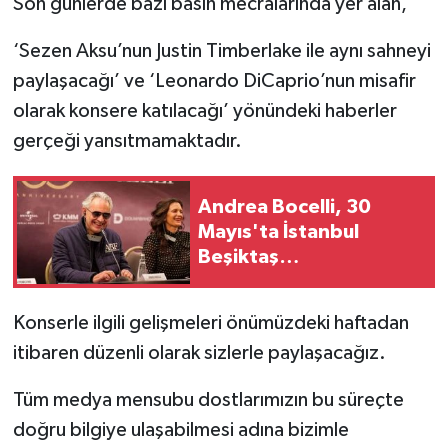
Son günlerde bazı basın mecralarında yer alan,
‘Sezen Aksu’nun Justin Timberlake ile aynı sahneyi
paylaşacağı’ ve ‘Leonardo DiCaprio’nun misafir
olarak konsere katılacağı’ yönündeki haberler
gerçeği yansıtmamaktadır.
Andrea Bocelli, 30
Mayıs'ta İstanbul
Beşiktaş
Stadyumu'nda!
Konserle ilgili gelişmeleri önümüzdeki haftadan
itibaren düzenli olarak sizlerle paylaşacağız.
Tüm medya mensubu dostlarımızın bu süreçte
doğru bilgiye ulaşabilmesi adına bizimle