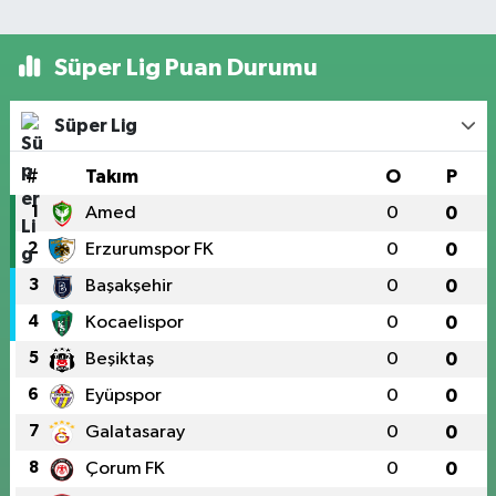
Süper Lig Puan Durumu
Süper Lig
#
Takım
O
P
1
Amed
0
0
2
Erzurumspor FK
0
0
3
Başakşehir
0
0
4
Kocaelispor
0
0
5
Beşiktaş
0
0
6
Eyüpspor
0
0
7
Galatasaray
0
0
8
Çorum FK
0
0