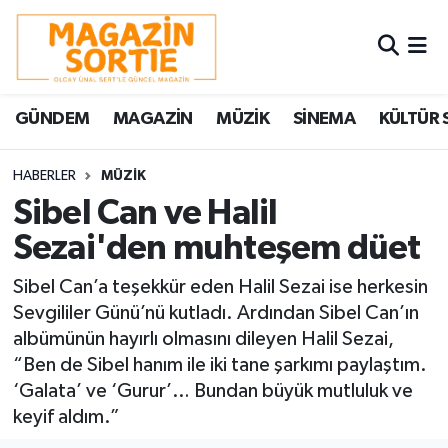
Nöbetçi Eczaneler
GÜNDEM
MAGAZİN
MÜZİK
SİNEMA
KÜLTÜR 
Hava Durumu
Trafik Durumu
HABERLER
MÜZİK
Sibel Can ve Halil
Süper Lig Puan Durumu ve Fikstür
Sezai'den muhteşem düet
Tüm Manşetler
Sibel Can’a teşekkür eden Halil Sezai ise herkesin
Sevgililer Günü’nü kutladı. Ardından Sibel Can’ın
Son Dakika Haberleri
albümünün hayırlı olmasını dileyen Halil Sezai,
“Ben de Sibel hanım ile iki tane şarkımı paylaştım.
Haber Arşivi
‘Galata’ ve ‘Gurur’… Bundan büyük mutluluk ve
keyif aldım.”