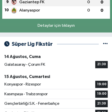
9
Gaziantep FK
0
0
10
Alanyaspor
0
0
Detaylar için tıklayın
Süper Lig Fikstür
14 Ağustos, Cuma
Galatasaray - Çorum FK
21:30
15 Ağustos, Cumartesi
Konyaspor - Rizespor
19:00
Kasımpaşa - Trabzonspor
19:00
Gençlerbirliği S.K. - Fenerbahçe
21:30