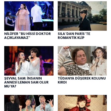
NİLÜFER "BU HİSSİ DOKTOR
SILA'DAN PARİS'TE
AÇIKLAYAMAZ"
ROMANTİK KLİP
ŞEVVAL SAM: İNSANIN
TÜDANYA DÜŞEREK KOLUNU
ANNESİ LEMAN SAM OLUR
KIRDI
MU YA?