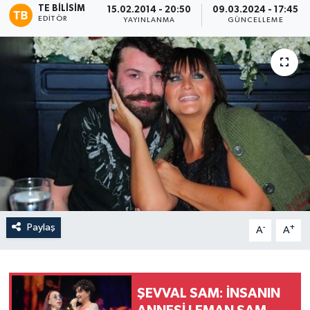
TE BILISIM
15.02.2014 - 20:50
09.03.2024 - 17:45
EDITÖR
YAYINLANMA
GÜNCELLEME
Paylaş
-
+
A
A
ŞEVVAL SAM: İNSANIN