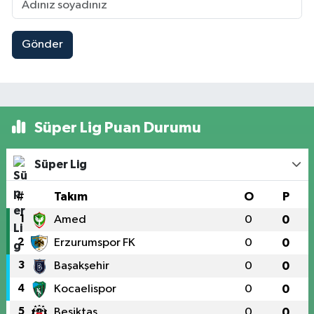
Gönder
Süper Lig Puan Durumu
Süper Lig
#
Takım
O
P
1
Amed
0
0
2
Erzurumspor FK
0
0
3
Başakşehir
0
0
4
Kocaelispor
0
0
5
Beşiktaş
0
0