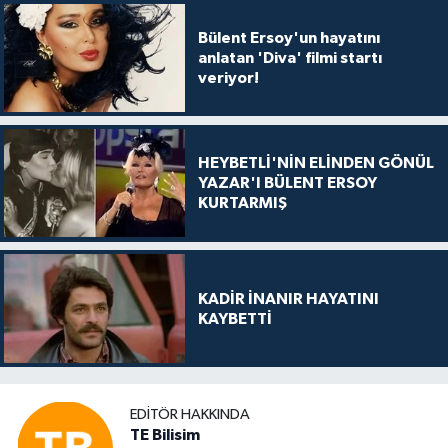
Bülent Ersoy'un hayatını
anlatan 'Diva' filmi startı
veriyor!
HEYBETLİ'NİN ELİNDEN GÖNÜL
YAZAR'I BÜLENT ERSOY
KURTARMIŞ
KADİR İNANIR HAYATINI
KAYBETTİ
EDITÖR HAKKINDA
TE Bilisim