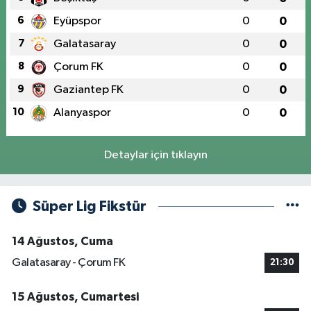
6
Eyüpspor
0
0
7
Galatasaray
0
0
8
Çorum FK
0
0
9
Gaziantep FK
0
0
10
Alanyaspor
0
0
Detaylar için tıklayın
Süper Lig Fikstür
14 Ağustos, Cuma
Galatasaray - Çorum FK
21:30
15 Ağustos, Cumartesi