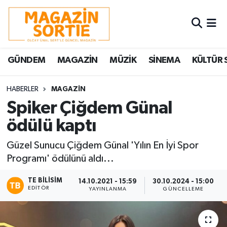
Nöbetçi Eczaneler
GÜNDEM
MAGAZİN
MÜZİK
SİNEMA
KÜLTÜR 
Hava Durumu
Trafik Durumu
HABERLER
MAGAZİN
Spiker Çiğdem Günal
Süper Lig Puan Durumu ve Fikstür
ödülü kaptı
Tüm Manşetler
Güzel Sunucu Çiğdem Günal 'Yılın En İyi Spor
Programı' ödülünü aldı...
Son Dakika Haberleri
TE BILISIM
14.10.2021 - 15:59
30.10.2024 - 15:00
EDITÖR
YAYINLANMA
GÜNCELLEME
Haber Arşivi