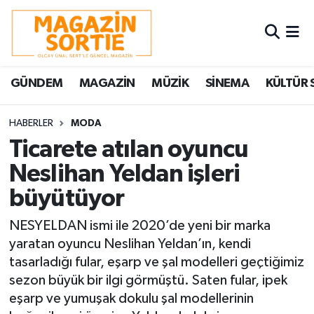
Nöbetçi Eczaneler
GÜNDEM
MAGAZİN
MÜZİK
SİNEMA
KÜLTÜR 
Hava Durumu
Trafik Durumu
HABERLER
MODA
Ticarete atılan oyuncu
Süper Lig Puan Durumu ve Fikstür
Neslihan Yeldan işleri
büyütüyor
Tüm Manşetler
NESYELDAN ismi ile 2020’de yeni bir marka
Son Dakika Haberleri
yaratan oyuncu Neslihan Yeldan’ın, kendi
tasarladığı fular, eşarp ve şal modelleri geçtiğimiz
Haber Arşivi
sezon büyük bir ilgi görmüştü. Saten fular, ipek
eşarp ve yumuşak dokulu şal modellerinin