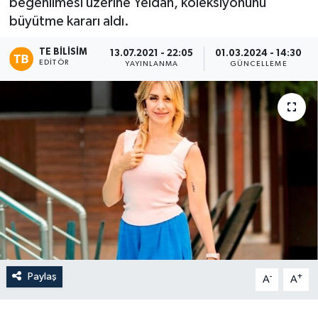
beğenilmesi üzerine Yeldan, koleksiyonunu
büyütme kararı aldı.
TE BILISIM
13.07.2021 - 22:05
01.03.2024 - 14:30
EDITÖR
YAYINLANMA
GÜNCELLEME
Paylaş
-
+
A
A