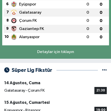
6
Eyüpspor
0
0
7
Galatasaray
0
0
8
Çorum FK
0
0
9
Gaziantep FK
0
0
10
Alanyaspor
0
0
Detaylar için tıklayın
Süper Lig Fikstür
14 Ağustos, Cuma
Galatasaray - Çorum FK
21:30
15 Ağustos, Cumartesi
Konyaspor - Rizespor
19:00