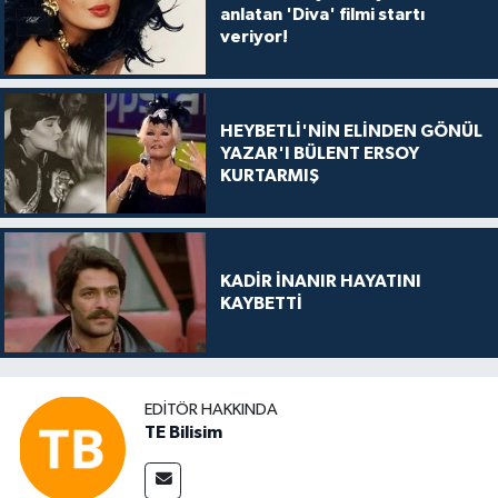
anlatan 'Diva' filmi startı
veriyor!
HEYBETLİ'NİN ELİNDEN GÖNÜL
YAZAR'I BÜLENT ERSOY
KURTARMIŞ
KADİR İNANIR HAYATINI
KAYBETTİ
EDITÖR HAKKINDA
TE Bilisim