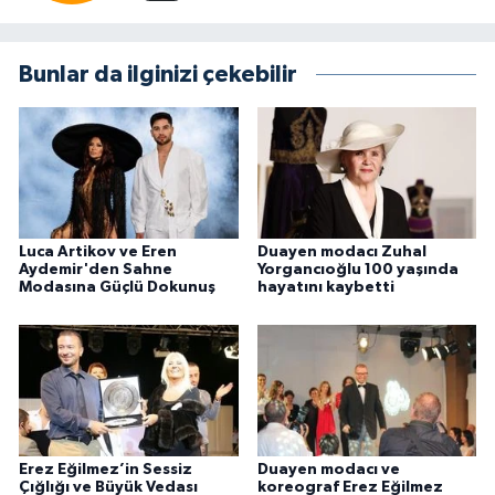
Bunlar da ilginizi çekebilir
Luca Artikov ve Eren
Duayen modacı Zuhal
Aydemir'den Sahne
Yorgancıoğlu 100 yaşında
Modasına Güçlü Dokunuş
hayatını kaybetti
Erez Eğilmez’in Sessiz
Duayen modacı ve
Çığlığı ve Büyük Vedası
koreograf Erez Eğilmez