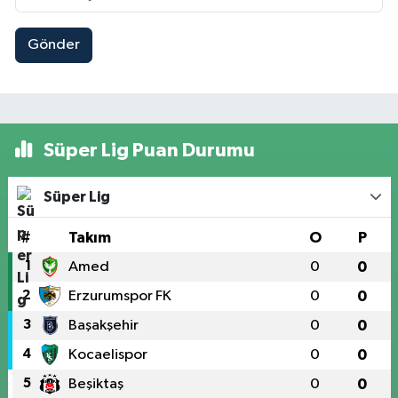
Gönder
Süper Lig Puan Durumu
Süper Lig
#
Takım
O
P
1
Amed
0
0
2
Erzurumspor FK
0
0
3
Başakşehir
0
0
4
Kocaelispor
0
0
5
Beşiktaş
0
0