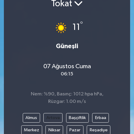
Tokat
°
11
Güneşli
07 Ağustos Cuma
06:15
Nem: %90, Basınç: 1012 hpa hPa,
Rüzgar: 1.00 m/s
Almus
Artova
Başçiftlik
Erbaa
Merkez
Niksar
Pazar
Reşadiye