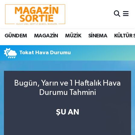
Nöbetçi Eczaneler
GÜNDEM
MAGAZİN
MÜZİK
SİNEMA
KÜLTÜR 
Hava Durumu
Tokat Hava Durumu
Trafik Durumu
Süper Lig Puan Durumu ve Fikstür
Bugün, Yarın ve 1 Haftalık Hava
Tüm Manşetler
Durumu Tahmini
Son Dakika Haberleri
ŞU AN
Haber Arşivi