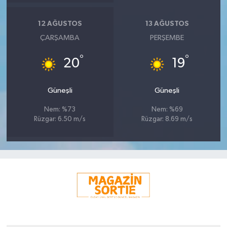
12 AĞUSTOS
13 AĞUSTOS
ÇARŞAMBA
PERŞEMBE
°
°
20
19
Güneşli
Güneşli
Nem: %73
Nem: %69
Rüzgar: 6.50 m/s
Rüzgar: 8.69 m/s