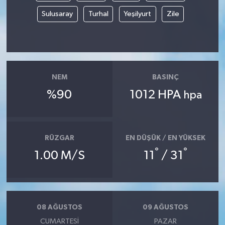
Sulusaray
Turhal
Yeşilyurt
Zile
NEM
BASINÇ
%90
1012 HPA
hpa
RÜZGAR
EN DÜŞÜK / EN YÜKSEK
°
°
1.00 M/S
11
/ 31
08 AĞUSTOS
09 AĞUSTOS
CUMARTESI
PAZAR