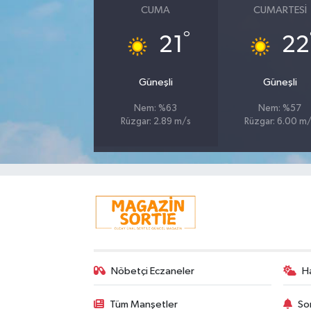
CUMA
CUMARTESI
°
21
22
Güneşli
Güneşli
Nem: %63
Nem: %57
Rüzgar: 2.89 m/s
Rüzgar: 6.00 m
Nöbetçi Eczaneler
H
Tüm Manşetler
So