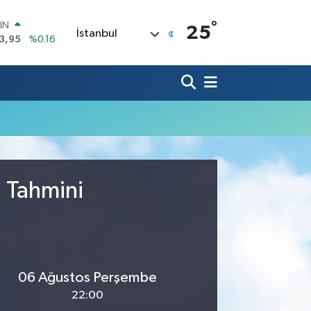
°
IN
25
İstanbul
3,95
%0.16
R
006
%0.06
250
%0.02
İN
398
%0.2
 ALTIN
.87
%0.12
00
9
%70
u Tahmini
06 Ağustos Perşembe
22:00