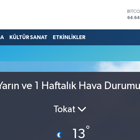
BITCO
64.64
DOLA
47,6
EURO
MA
KÜLTÜR SANAT
ETKİNLİKLER
55,0
STERL
64,2
GRAM
6500
BİST1
13.79
arın ve 1 Haftalık Hava Durum
Tokat
°
13