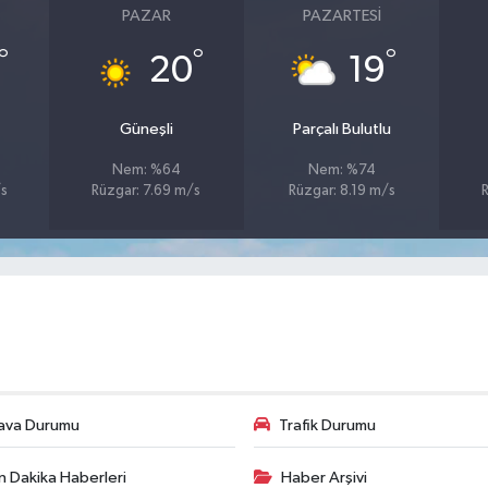
PAZAR
PAZARTESI
°
°
°
20
19
Güneşli
Parçalı Bulutlu
Nem: %64
Nem: %74
/s
Rüzgar: 7.69 m/s
Rüzgar: 8.19 m/s
ava Durumu
Trafik Durumu
n Dakika Haberleri
Haber Arşivi