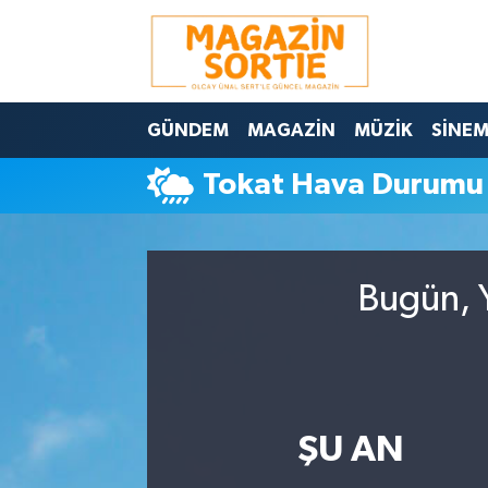
Nöbetçi Eczaneler
GÜNDEM
MAGAZİN
MÜZİK
SİNE
Hava Durumu
Tokat Hava Durumu
Trafik Durumu
Süper Lig Puan Durumu ve Fikstür
Bugün, Y
Tüm Manşetler
Son Dakika Haberleri
Haber Arşivi
ŞU AN