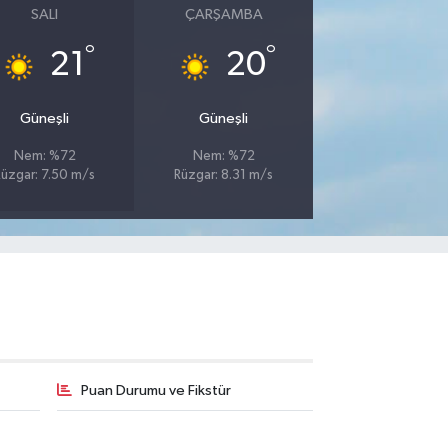
SALI
ÇARŞAMBA
°
°
21
20
Güneşli
Güneşli
Nem: %72
Nem: %72
Rüzgar: 7.50 m/s
Rüzgar: 8.31 m/s
Puan Durumu ve Fikstür