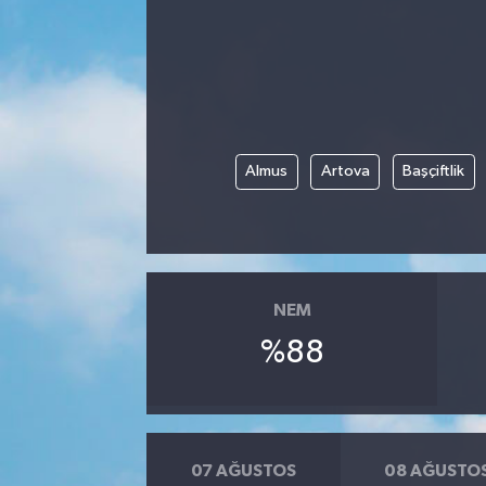
Almus
Artova
Başçiftlik
NEM
%88
07 AĞUSTOS
08 AĞUSTO