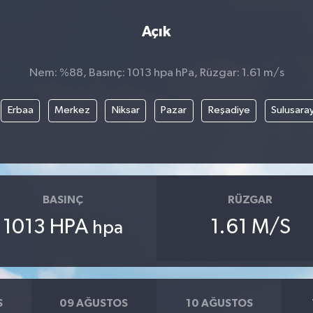
Açık
Nem: %88, Basınç: 1013 hpa hPa, Rüzgar: 1.61 m/s
Erbaa
Merkez
Niksar
Pazar
Reşadiye
Sulusara
BASINÇ
RÜZGAR
1013 HPA
1.61 M/S
hpa
S
09 AĞUSTOS
10 AĞUSTOS