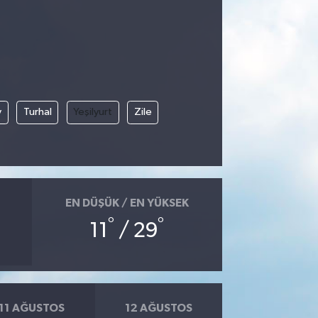
y
Turhal
Yeşilyurt
Zile
EN DÜŞÜK / EN YÜKSEK
°
°
11
/ 29
11 AĞUSTOS
12 AĞUSTOS