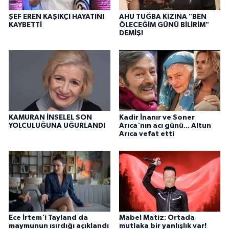
ŞEF EREN KAŞIKÇI HAYATINI
AHU TUĞBA KIZINA "BEN
KAYBETTİ
ÖLECEĞİM GÜNÜ BİLİRİM"
DEMİŞ!
KAMURAN İNSELEL SON
Kadir İnanır ve Soner
YOLCULUĞUNA UĞURLANDI
Arıca'nın acı günü... Altun
Arıca vefat etti
Ece İrtem'i Tayland da
Mabel Matiz: Ortada
maymunun ısırdığı açıklandı
mutlaka bir yanlışlık var!