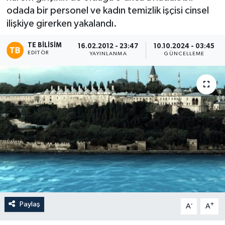
odada bir personel ve kadın temizlik işçisi cinsel
ilişkiye girerken yakalandı.
TE BILISIM
16.02.2012 - 23:47
10.10.2024 - 03:45
EDITÖR
YAYINLANMA
GÜNCELLEME
Paylaş
-
+
A
A