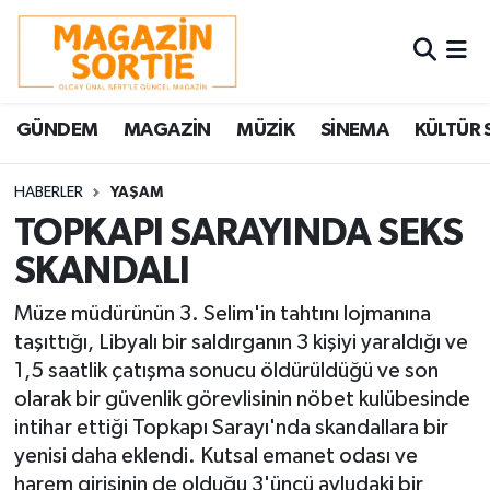
Nöbetçi Eczaneler
GÜNDEM
MAGAZİN
MÜZİK
SİNEMA
KÜLTÜR 
Hava Durumu
Trafik Durumu
HABERLER
YAŞAM
TOPKAPI SARAYINDA SEKS
Süper Lig Puan Durumu ve Fikstür
SKANDALI
Tüm Manşetler
Müze müdürünün 3. Selim'in tahtını lojmanına
taşıttığı, Libyalı bir saldırganın 3 kişiyi yaraldığı ve
Son Dakika Haberleri
1,5 saatlik çatışma sonucu öldürüldüğü ve son
olarak bir güvenlik görevlisinin nöbet kulübesinde
Haber Arşivi
intihar ettiği Topkapı Sarayı'nda skandallara bir
yenisi daha eklendi. Kutsal emanet odası ve
harem girişinin de olduğu 3'üncü avludaki bir