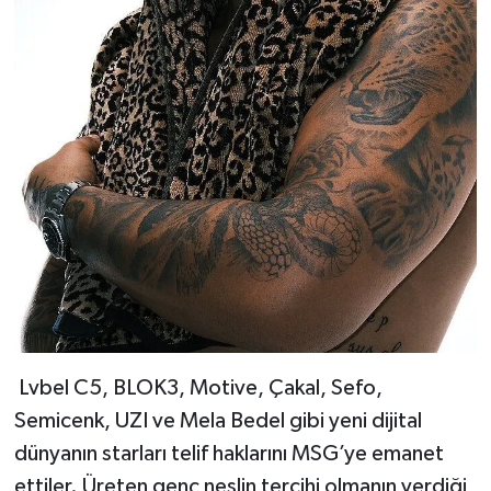
Lvbel C5, BLOK3, Motive, Çakal, Sefo,
Semicenk, UZI ve Mela Bedel gibi yeni dijital
dünyanın starları telif haklarını MSG’ye emanet
ettiler. Üreten genç neslin tercihi olmanın verdiği