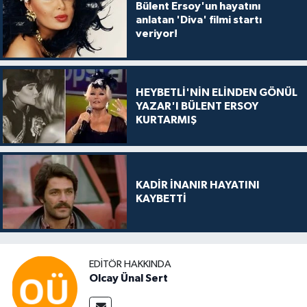
Bülent Ersoy'un hayatını
anlatan 'Diva' filmi startı
veriyor!
HEYBETLİ'NİN ELİNDEN GÖNÜL
YAZAR'I BÜLENT ERSOY
KURTARMIŞ
KADİR İNANIR HAYATINI
KAYBETTİ
EDITÖR HAKKINDA
Olcay Ünal Sert