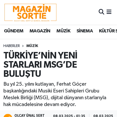
Nöbetçi Eczaneler
GÜNDEM
MAGAZİN
MÜZİK
SİNEMA
KÜLTÜR 
Hava Durumu
Trafik Durumu
HABERLER
MÜZİK
TÜRKİYE’NİN YENİ
Süper Lig Puan Durumu ve Fikstür
STARLARI MSG’DE
BULUŞTU
Tüm Manşetler
Bu yıl 25. yılını kutlayan, Ferhat Göçer
Son Dakika Haberleri
başkanlığındaki Musiki Eseri Sahipleri Grubu
Meslek Birliği (MSG), dijital dünyanın starlarıyla
Haber Arşivi
hak mücadelesine devam ediyor.
OLCAY ÜNAL SERT
08.03.2025 - 01:35
08.03.2025 - 