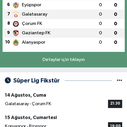
6
Eyüpspor
0
0
7
Galatasaray
0
0
8
Çorum FK
0
0
9
Gaziantep FK
0
0
10
Alanyaspor
0
0
Detaylar için tıklayın
Süper Lig Fikstür
14 Ağustos, Cuma
Galatasaray - Çorum FK
21:30
15 Ağustos, Cumartesi
Konyaspor - Rizespor
19:00