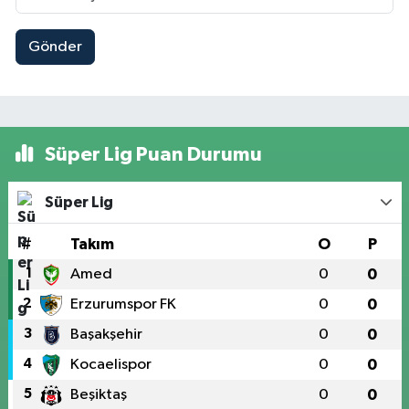
Gönder
Süper Lig Puan Durumu
Süper Lig
#
Takım
O
P
1
Amed
0
0
2
Erzurumspor FK
0
0
3
Başakşehir
0
0
4
Kocaelispor
0
0
5
Beşiktaş
0
0