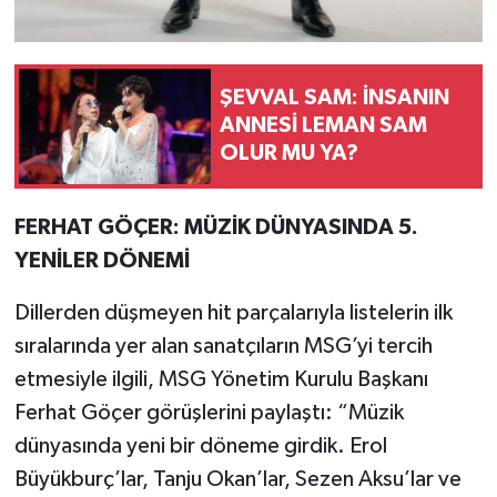
ŞEVVAL SAM: İNSANIN
ANNESİ LEMAN SAM
OLUR MU YA?
FERHAT GÖÇER: MÜZİK DÜNYASINDA 5.
YENİLER DÖNEMİ
Dillerden düşmeyen hit parçalarıyla listelerin ilk
sıralarında yer alan sanatçıların MSG’yi tercih
etmesiyle ilgili, MSG Yönetim Kurulu Başkanı
Ferhat Göçer görüşlerini paylaştı: “Müzik
dünyasında yeni bir döneme girdik. Erol
Büyükburç’lar, Tanju Okan’lar, Sezen Aksu’lar ve