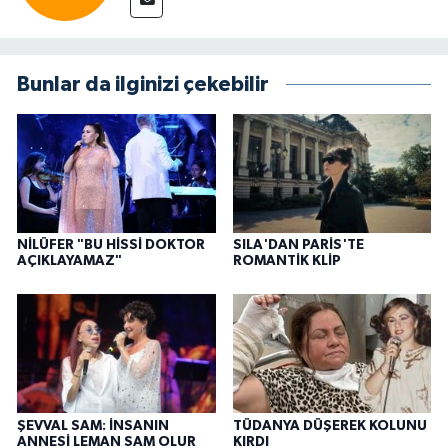
Bunlar da ilginizi çekebilir
NİLÜFER "BU HİSSİ DOKTOR
SILA'DAN PARİS'TE
AÇIKLAYAMAZ"
ROMANTİK KLİP
ŞEVVAL SAM: İNSANIN
TÜDANYA DÜŞEREK KOLUNU
ANNESİ LEMAN SAM OLUR
KIRDI