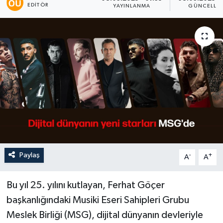
EDITÖR
YAYINLANMA
GÜNCELLE
Paylaş
-
+
A
A
Bu yıl 25. yılını kutlayan, Ferhat Göçer
başkanlığındaki Musiki Eseri Sahipleri Grubu
Meslek Birliği (MSG), dijital dünyanın devleriyle