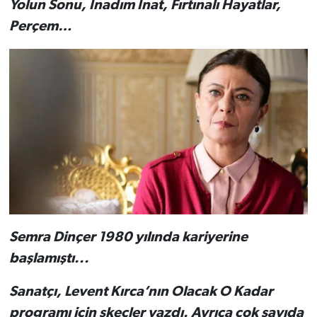
Yolun Sonu, İnadım İnat, Fırtınalı Hayatlar,
Perçem…
Semra Dinçer 1980 yılında kariyerine
başlamıştı...
Sanatçı, Levent Kırca’nın Olacak O Kadar
programı için skeçler yazdı. Ayrıca çok sayıda