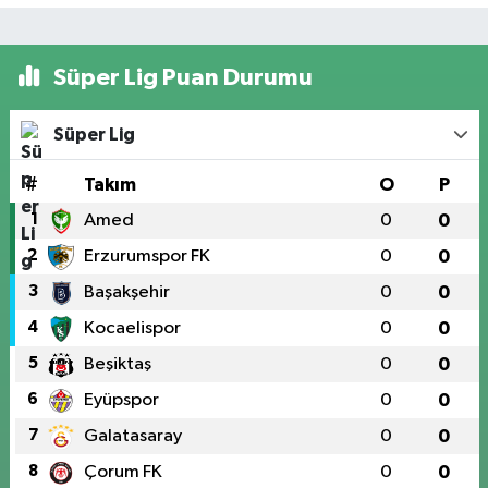
Süper Lig Puan Durumu
Süper Lig
#
Takım
O
P
1
Amed
0
0
2
Erzurumspor FK
0
0
3
Başakşehir
0
0
4
Kocaelispor
0
0
5
Beşiktaş
0
0
6
Eyüpspor
0
0
7
Galatasaray
0
0
8
Çorum FK
0
0