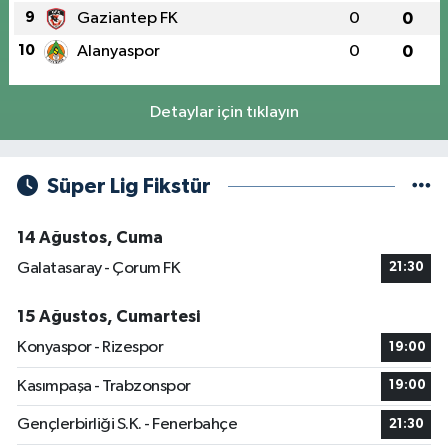
9
Gaziantep FK
0
0
10
Alanyaspor
0
0
Detaylar için tıklayın
Süper Lig Fikstür
14 Ağustos, Cuma
Galatasaray - Çorum FK
21:30
15 Ağustos, Cumartesi
Konyaspor - Rizespor
19:00
Kasımpaşa - Trabzonspor
19:00
Gençlerbirliği S.K. - Fenerbahçe
21:30