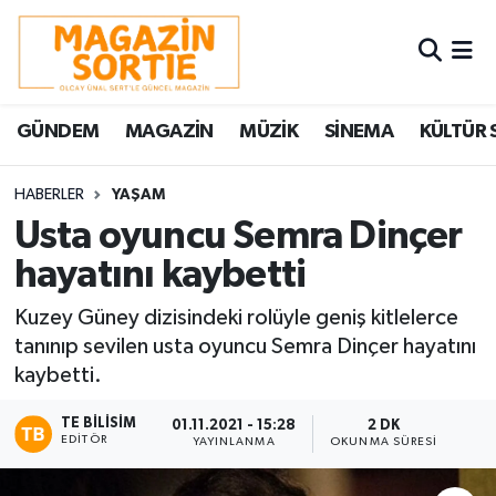
Nöbetçi Eczaneler
GÜNDEM
MAGAZİN
MÜZİK
SİNEMA
KÜLTÜR 
Hava Durumu
Trafik Durumu
HABERLER
YAŞAM
Usta oyuncu Semra Dinçer
Süper Lig Puan Durumu ve Fikstür
hayatını kaybetti
Tüm Manşetler
Kuzey Güney dizisindeki rolüyle geniş kitlelerce
tanınıp sevilen usta oyuncu Semra Dinçer hayatını
Son Dakika Haberleri
kaybetti.
Haber Arşivi
TE BILISIM
01.11.2021 - 15:28
2 DK
EDITÖR
YAYINLANMA
OKUNMA SÜRESI