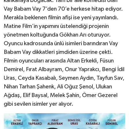
kahkahaya boğacak. Tam bir aile komedisi olan
Vay Babam Vay 7’den 70’e herkese hitap ediyor.
Merakla beklenen filmin afişi ise yeni yayınlandı.
Matine Film’in yapımını üstelendiği projenin
yönetmen koltuğunda Gökhan Arı oturuyor.
Oyuncu kadrosunda ünlü isimleri barındıran Vay
Babam Vay dikkatleri şimdiden üzerine çekti.
Filmin oyuncuları arasında Altan Erkekli, Füsun
Demirel, Fırat Albayram, Onur Yaprakcı, Bengi İdil
Uras, Ceyda Kasabalı, Seymen Aydın, Tayfun Sav,
Nihan Tarhan Şahenk, Ali Oğuz Şenol, Ulukan
Ağdaş, Elif Baysal, Melek Şahin, Ömer Gezerel
gibi sevilen isimler yer alıyor.