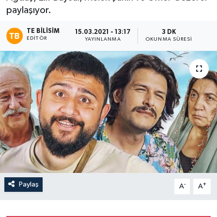
paylaşıyor.
TE BILISIM
15.03.2021 - 13:17
3 DK
EDITÖR
YAYINLANMA
OKUNMA SÜRESI
Paylaş
-
+
A
A