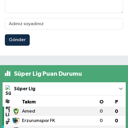
Gönder
Süper Lig Puan Durumu
Süper Lig
#
Takım
O
P
1
Amed
0
0
2
Erzurumspor FK
0
0