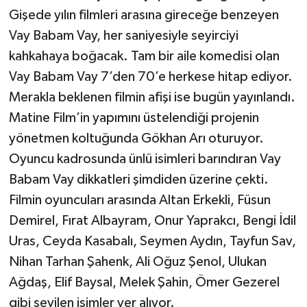
Gişede yılın filmleri arasına gireceğe benzeyen
Vay Babam Vay, her saniyesiyle seyirciyi
kahkahaya boğacak. Tam bir aile komedisi olan
Vay Babam Vay 7’den 70’e herkese hitap ediyor.
Merakla beklenen filmin afişi ise bugün yayınlandı.
Matine Film’in yapımını üstelendiği projenin
yönetmen koltuğunda Gökhan Arı oturuyor.
Oyuncu kadrosunda ünlü isimleri barındıran Vay
Babam Vay dikkatleri şimdiden üzerine çekti.
Filmin oyuncuları arasında Altan Erkekli, Füsun
Demirel, Fırat Albayram, Onur Yaprakcı, Bengi İdil
Uras, Ceyda Kasabalı, Seymen Aydın, Tayfun Sav,
Nihan Tarhan Şahenk, Ali Oğuz Şenol, Ulukan
Ağdaş, Elif Baysal, Melek Şahin, Ömer Gezerel
gibi sevilen isimler yer alıyor.