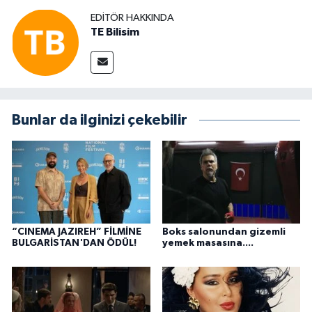
EDITÖR HAKKINDA
TE Bilisim
Bunlar da ilginizi çekebilir
“CINEMA JAZIREH” FİLMİNE
Boks salonundan gizemli
BULGARİSTAN'DAN ÖDÜL!
yemek masasına....