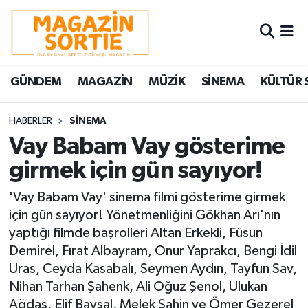
Nöbetçi Eczaneler
GÜNDEM
MAGAZİN
MÜZİK
SİNEMA
KÜLTÜR 
Hava Durumu
Trafik Durumu
HABERLER
SİNEMA
Vay Babam Vay gösterime
Süper Lig Puan Durumu ve Fikstür
girmek için gün sayıyor!
Tüm Manşetler
'Vay Babam Vay' sinema filmi gösterime girmek
için gün sayıyor! Yönetmenliğini Gökhan Arı'nın
Son Dakika Haberleri
yaptığı filmde başrolleri Altan Erkekli, Füsun
Demirel, Fırat Albayram, Onur Yaprakcı, Bengi İdil
Haber Arşivi
Uras, Ceyda Kasabalı, Seymen Aydın, Tayfun Sav,
Nihan Tarhan Şahenk, Ali Oğuz Şenol, Ulukan
Ağdaş, Elif Baysal, Melek Şahin ve Ömer Gezerel