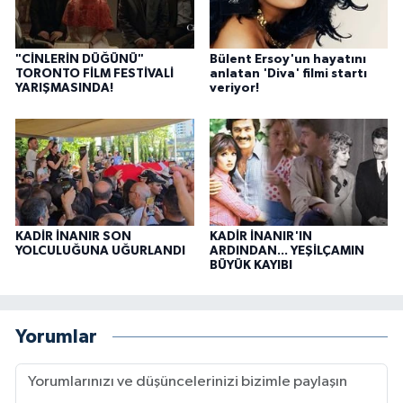
"CİNLERİN DÜĞÜNÜ"
Bülent Ersoy'un hayatını
TORONTO FİLM FESTİVALİ
anlatan 'Diva' filmi startı
YARIŞMASINDA!
veriyor!
KADİR İNANIR SON
KADİR İNANIR'IN
YOLCULUĞUNA UĞURLANDI
ARDINDAN... YEŞİLÇAMIN
BÜYÜK KAYIBI
Yorumlar