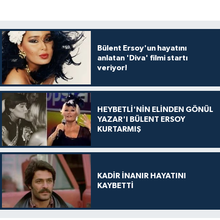
Bülent Ersoy'un hayatını
anlatan 'Diva' filmi startı
veriyor!
HEYBETLİ'NİN ELİNDEN GÖNÜL
YAZAR'I BÜLENT ERSOY
KURTARMIŞ
KADİR İNANIR HAYATINI
KAYBETTİ