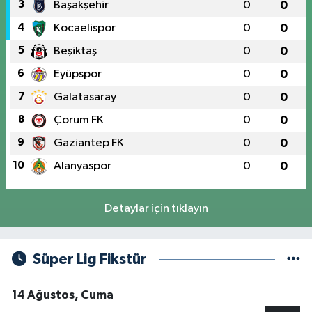
3
Başakşehir
0
0
4
Kocaelispor
0
0
5
Beşiktaş
0
0
6
Eyüpspor
0
0
7
Galatasaray
0
0
8
Çorum FK
0
0
9
Gaziantep FK
0
0
10
Alanyaspor
0
0
Detaylar için tıklayın
Süper Lig Fikstür
14 Ağustos, Cuma