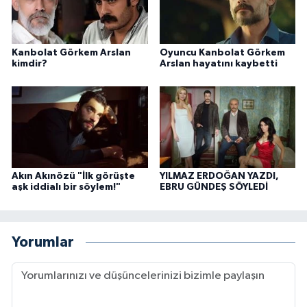
Kanbolat Görkem Arslan
Oyuncu Kanbolat Görkem
kimdir?
Arslan hayatını kaybetti
Akın Akınözü "İlk görüşte
YILMAZ ERDOĞAN YAZDI,
aşk iddialı bir söylem!"
EBRU GÜNDEŞ SÖYLEDİ
Yorumlar