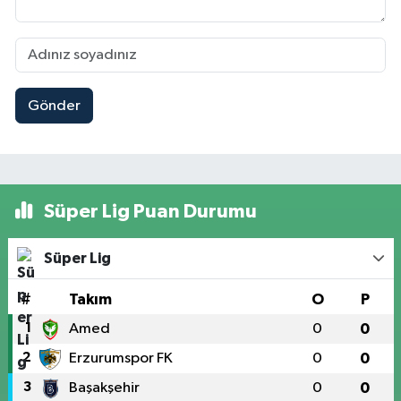
Gönder
Süper Lig Puan Durumu
Süper Lig
#
Takım
O
P
1
Amed
0
0
2
Erzurumspor FK
0
0
3
Başakşehir
0
0