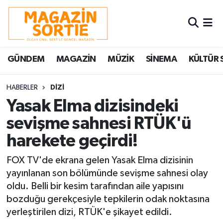
Nöbetçi Eczaneler
GÜNDEM
MAGAZİN
MÜZİK
SİNEMA
KÜLTÜR 
Hava Durumu
Trafik Durumu
HABERLER
DİZİ
Yasak Elma dizisindeki
Süper Lig Puan Durumu ve Fikstür
sevişme sahnesi RTÜK'ü
harekete geçirdi!
Tüm Manşetler
FOX TV'de ekrana gelen Yasak Elma dizisinin
Son Dakika Haberleri
yayınlanan son bölümünde sevişme sahnesi olay
oldu. Belli bir kesim tarafından aile yapısını
Haber Arşivi
bozduğu gerekçesiyle tepkilerin odak noktasına
yerleştirilen dizi, RTÜK'e şikayet edildi.