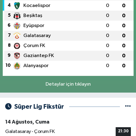
4
Kocaelispor
0
0
5
Beşiktaş
0
0
6
Eyüpspor
0
0
7
Galatasaray
0
0
8
Çorum FK
0
0
9
Gaziantep FK
0
0
10
Alanyaspor
0
0
Detaylar için tıklayın
Süper Lig Fikstür
14 Ağustos, Cuma
Galatasaray - Çorum FK
21:30