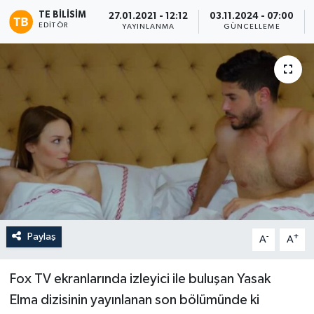
TE BILISIM
27.01.2021 - 12:12
03.11.2024 - 07:00
EDITÖR
YAYINLANMA
GÜNCELLEME
Paylaş
-
+
A
A
Fox TV ekranlarında izleyici ile buluşan Yasak
Elma dizisinin yayınlanan son bölümünde ki