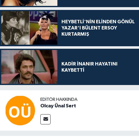
HEYBETLİ'NİN ELİNDEN GÖNÜL
YAZAR'I BÜLENT ERSOY
KURTARMIŞ
KADİR İNANIR HAYATINI
KAYBETTİ
EDITÖR HAKKINDA
Olcay Ünal Sert