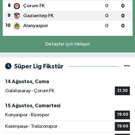
8
Çorum FK
0
0
9
Gaziantep FK
0
0
10
Alanyaspor
0
0
Detaylar için tıklayın
Süper Lig Fikstür
14 Ağustos, Cuma
Galatasaray - Çorum FK
21:30
15 Ağustos, Cumartesi
Konyaspor - Rizespor
19:00
Kasımpaşa - Trabzonspor
19:00