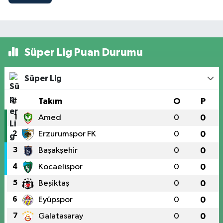
Süper Lig Puan Durumu
Süper Lig
#
Takım
O
P
1
Amed
0
0
2
Erzurumspor FK
0
0
3
Başakşehir
0
0
4
Kocaelispor
0
0
5
Beşiktaş
0
0
6
Eyüpspor
0
0
7
Galatasaray
0
0