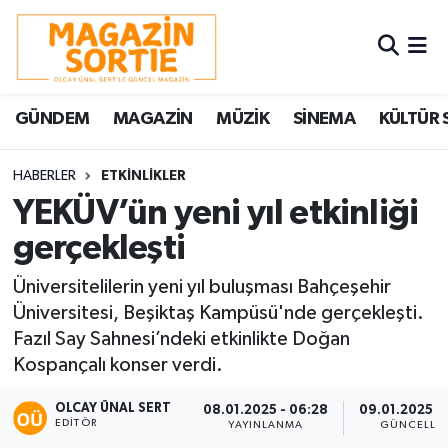
Nöbetçi Eczaneler
GÜNDEM
MAGAZİN
MÜZİK
SİNEMA
KÜLTÜR 
Hava Durumu
Trafik Durumu
HABERLER
ETKİNLİKLER
YEKÜV’ün yeni yıl etkinliği
Süper Lig Puan Durumu ve Fikstür
gerçekleşti
Tüm Manşetler
Üniversitelilerin yeni yıl buluşması Bahçeşehir
Üniversitesi, Beşiktaş Kampüsü'nde gerçekleşti.
Son Dakika Haberleri
Fazıl Say Sahnesi’ndeki etkinlikte Doğan
Kospançalı konser verdi.
Haber Arşivi
OLCAY ÜNAL SERT
08.01.2025 - 06:28
09.01.2025 - 
EDITÖR
YAYINLANMA
GÜNCELLE