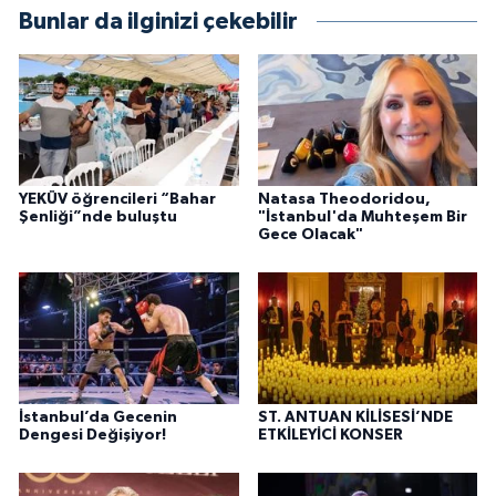
Bunlar da ilginizi çekebilir
YEKÜV öğrencileri “Bahar
Natasa Theodoridou,
Şenliği”nde buluştu
"İstanbul'da Muhteşem Bir
Gece Olacak"
İstanbul’da Gecenin
ST. ANTUAN KİLİSESİ’NDE
Dengesi Değişiyor!
ETKİLEYİCİ KONSER