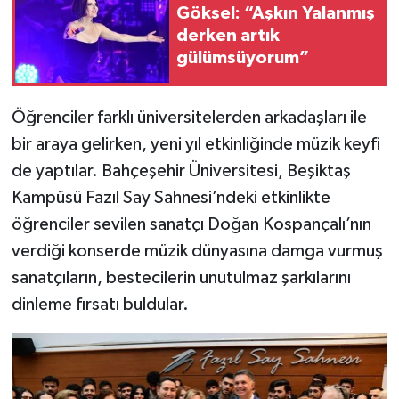
Göksel: “Aşkın Yalanmış
derken artık
gülümsüyorum”
Öğrenciler farklı üniversitelerden arkadaşları ile
bir araya gelirken, yeni yıl etkinliğinde müzik keyfi
de yaptılar. Bahçeşehir Üniversitesi, Beşiktaş
Kampüsü Fazıl Say Sahnesi’ndeki etkinlikte
öğrenciler sevilen sanatçı Doğan Kospançalı’nın
verdiği konserde müzik dünyasına damga vurmuş
sanatçıların, bestecilerin unutulmaz şarkılarını
dinleme fırsatı buldular.