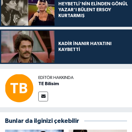
HEYBETLİ'NİN ELİNDEN GÖNÜL
YAZAR'I BÜLENT ERSOY
KURTARMIŞ
KADİR İNANIR HAYATINI
KAYBETTİ
EDITÖR HAKKINDA
TE Bilisim
Bunlar da ilginizi çekebilir