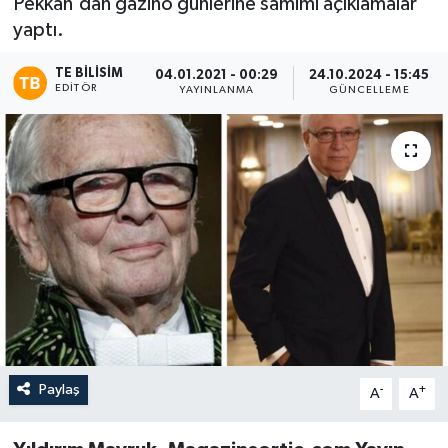
Pekkan'dan gazino günlerine samimi açıklamalar
yaptı.
TE BILISIM
04.01.2021 - 00:29
24.10.2024 - 15:45
EDITÖR
YAYINLANMA
GÜNCELLEME
Paylaş
-
+
A
A