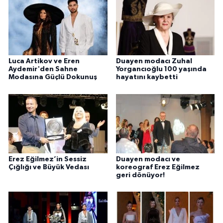
Luca Artikov ve Eren
Duayen modacı Zuhal
Aydemir'den Sahne
Yorgancıoğlu 100 yaşında
Modasına Güçlü Dokunuş
hayatını kaybetti
Erez Eğilmez’in Sessiz
Duayen modacı ve
Çığlığı ve Büyük Vedası
koreograf Erez Eğilmez
geri dönüyor!