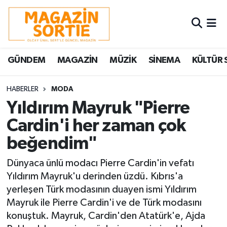
Nöbetçi Eczaneler
GÜNDEM
MAGAZİN
MÜZİK
SİNEMA
KÜLTÜR 
Hava Durumu
Trafik Durumu
HABERLER
MODA
Yıldırım Mayruk "Pierre
Süper Lig Puan Durumu ve Fikstür
Cardin'i her zaman çok
beğendim"
Tüm Manşetler
Dünyaca ünlü modacı Pierre Cardin'in vefatı
Son Dakika Haberleri
Yıldırım Mayruk'u derinden üzdü. Kıbrıs'a
yerleşen Türk modasının duayen ismi Yıldırım
Haber Arşivi
Mayruk ile Pierre Cardin'i ve de Türk modasını
konuştuk. Mayruk, Cardin'den Atatürk'e, Ajda