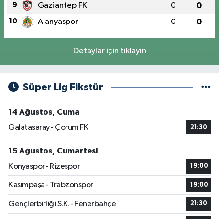
9
Gaziantep FK
0
0
10
Alanyaspor
0
0
Detaylar için tıklayın
Süper Lig Fikstür
14 Ağustos, Cuma
Galatasaray - Çorum FK
21:30
15 Ağustos, Cumartesi
Konyaspor - Rizespor
19:00
Kasımpaşa - Trabzonspor
19:00
Gençlerbirliği S.K. - Fenerbahçe
21:30