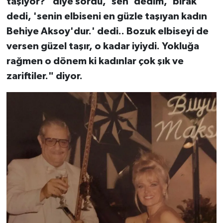
taşıyor?" diye sordu, 'sen' dedim, 'bırak'
dedi, 'senin elbiseni en güzle taşıyan kadın
Behiye Aksoy'dur.' dedi.. Bozuk elbiseyi de
versen güzel taşır, o kadar iyiydi. Yokluğa
rağmen o dönem ki kadınlar çok şık ve
zariftiler." diyor.