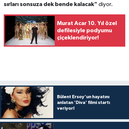
sırları sonsuza dek bende kalacak"
diyor.
Murat Acar 10. Yıl özel
defilesiyle podyumu
çiçeklendiriyor!
Bülent Ersoy'un hayatını
anlatan 'Diva' filmi startı
veriyor!