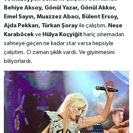
Behiye Aksoy, Gönül Yazar, Gönül Akkor,
Emel Sayın, Muazzez Abacı, Bülent Ersoy,
Ajda Pekkan, Türkan Şoray
ile çalıştım
. Neşe
Karaböcek
ve
Hülya Koçyiğit
hariç sinemadan
sahneye geçen ne kadar star varsa hepsiyle
çalşıtım. O zaman şıklık vardı. Ve giyinmesini
biliyorlardı.