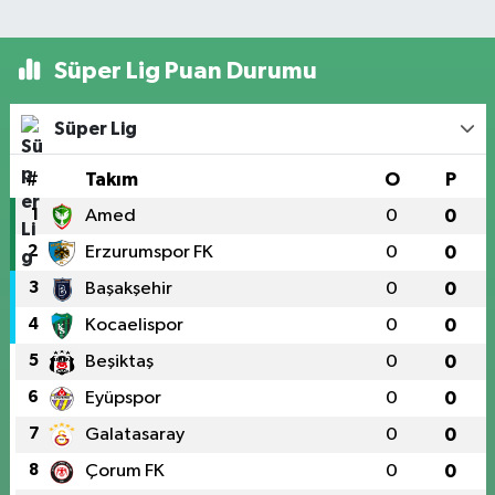
Süper Lig Puan Durumu
Süper Lig
#
Takım
O
P
1
Amed
0
0
2
Erzurumspor FK
0
0
3
Başakşehir
0
0
4
Kocaelispor
0
0
5
Beşiktaş
0
0
6
Eyüpspor
0
0
7
Galatasaray
0
0
8
Çorum FK
0
0