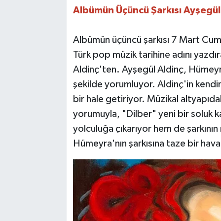
Albümün Üçüncü Şarkısı Ayşegül
Albümün üçüncü şarkısı 7 Mart Cuma 
Türk pop müzik tarihine adını yazdı
Aldinç'ten. Ayşegül Aldinç, Hümeyra'
şekilde yorumluyor. Aldinç'in kendi
bir hale getiriyor. Müzikal altyapıd
yorumuyla, "Dilber" yeni bir soluk ka
yolculuğa çıkarıyor hem de şarkının n
Hümeyra'nın şarkısına taze bir hava