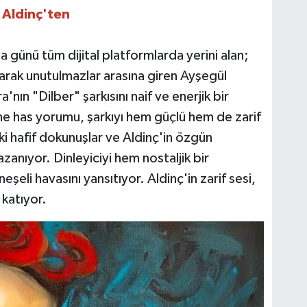
 Aldinç'ten
günü tüm dijital platformlarda yerini alan;
rarak unutulmazlar arasına giren Ayşegül
nın "Dilber" şarkısını naif ve enerjik bir
ne has yorumu, şarkıyı hem güçlü hem de zarif
aki hafif dokunuşlar ve Aldinç'in özgün
zanıyor. Dinleyiciyi hem nostaljik bir
eşeli havasını yansıtıyor. Aldinç'in zarif sesi,
 katıyor.