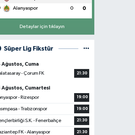
0
Alanyaspor
0
0
Detaylar için tıklayın
Süper Lig Fikstür
4 Ağustos, Cuma
latasaray - Çorum FK
21:30
5 Ağustos, Cumartesi
nyaspor - Rizespor
19:00
sımpaşa - Trabzonspor
19:00
nçlerbirliği S.K. - Fenerbahçe
21:30
ziantep FK - Alanyaspor
21:30