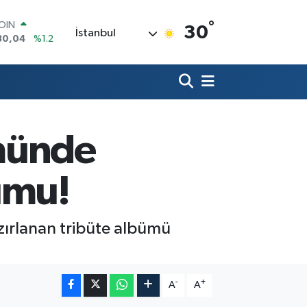
°
AR
30
İstanbul
7106
%0.17
O
652
%0.27
LİN
4046
%0.35
M ALTIN
.49
%2.12
100
ümünde
73
%-19
COIN
30,04
%1.2
umu!
zırlanan tribüte albümü
-
+
A
A