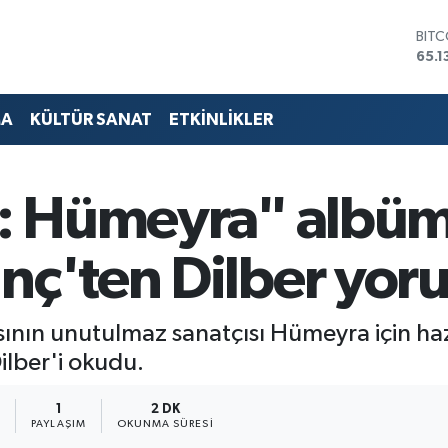
DOL
47,
EUR
55,1
STER
MA
KÜLTÜR SANAT
ETKİNLİKLER
64,
GRA
6618
BİST
ra: Hümeyra" alb
13.7
BIT
65.1
inç'ten Dilber yor
ının unutulmaz sanatçısı Hümeyra için ha
ilber'i okudu.
1
1
2 DK
PAYLAŞIM
OKUNMA SÜRESI