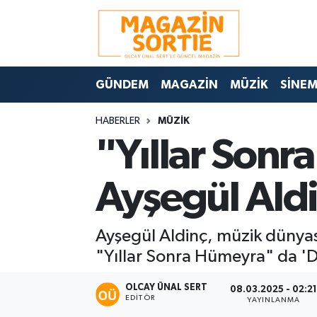
Nöbetçi Eczaneler
GÜNDEM
MAGAZİN
MÜZİK
SİNE
Hava Durumu
HABERLER
MÜZİK
Trafik Durumu
"Yıllar Son
Süper Lig Puan Durumu ve Fikstür
Ayşegül Ald
Tüm Manşetler
Ayşegül Aldinç, müzik dünyas
Son Dakika Haberleri
"Yıllar Sonra Hümeyra" da 'D
Haber Arşivi
OLCAY ÜNAL SERT
08.03.2025 - 02:2
EDITÖR
YAYINLANMA