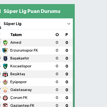
Süper Lig Puan Durumu
Süper Lig
#
Takım
O
P
1
Amed
0
0
2
Erzurumspor FK
0
0
3
Başakşehir
0
0
4
Kocaelispor
0
0
5
Beşiktaş
0
0
6
Eyüpspor
0
0
7
Galatasaray
0
0
8
Çorum FK
0
0
9
Gaziantep FK
0
0