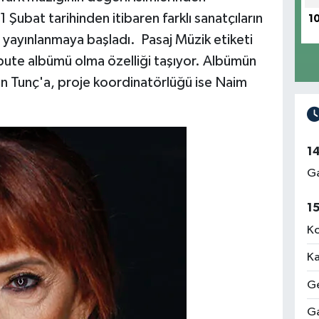
Şubat tarihinden itibaren farklı sanatçıların
1
 yayınlanmaya başladı. Pasaj Müzik etiketi
ibute albümü olma özelliği taşıyor. Albümün
n Tunç'a, proje koordinatörlüğü ise Naim
1
Ga
1
Ko
Ka
Ge
Ga