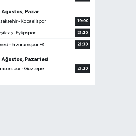
6 Ağustos, Pazar
şakşehir - Kocaelispor
19:00
şiktaş - Eyüpspor
21:30
ed - Erzurumspor FK
21:30
7 Ağustos, Pazartesi
msunspor - Göztepe
21:30