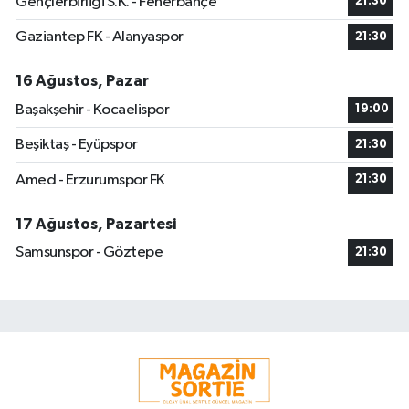
Gençlerbirliği S.K. - Fenerbahçe
21:30
Gaziantep FK - Alanyaspor
21:30
16 Ağustos, Pazar
Başakşehir - Kocaelispor
19:00
Beşiktaş - Eyüpspor
21:30
Amed - Erzurumspor FK
21:30
17 Ağustos, Pazartesi
Samsunspor - Göztepe
21:30