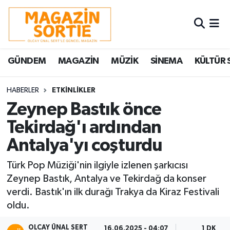
Nöbetçi Eczaneler
GÜNDEM
MAGAZİN
MÜZİK
SİNEMA
KÜLTÜR 
Hava Durumu
Trafik Durumu
HABERLER
ETKİNLİKLER
Zeynep Bastık önce
Süper Lig Puan Durumu ve Fikstür
Tekirdağ'ı ardından
Antalya'yı coşturdu
Tüm Manşetler
Türk Pop Müziği'nin ilgiyle izlenen şarkıcısı
Son Dakika Haberleri
Zeynep Bastık, Antalya ve Tekirdağ da konser
verdi. Bastık'ın ilk durağı Trakya da Kiraz Festivali
Haber Arşivi
oldu.
OLCAY ÜNAL SERT
16.06.2025 - 04:07
1 DK