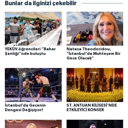
Bunlar da ilginizi çekebilir
YEKÜV öğrencileri “Bahar
Natasa Theodoridou,
Şenliği”nde buluştu
"İstanbul'da Muhteşem Bir
Gece Olacak"
İstanbul’da Gecenin
ST. ANTUAN KİLİSESİ’NDE
Dengesi Değişiyor!
ETKİLEYİCİ KONSER