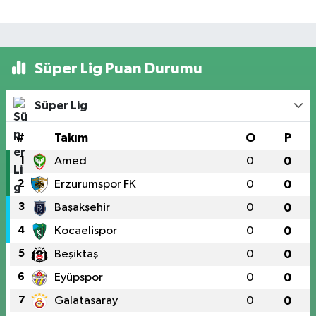
Süper Lig Puan Durumu
Süper Lig
#
Takım
O
P
1
Amed
0
0
2
Erzurumspor FK
0
0
3
Başakşehir
0
0
4
Kocaelispor
0
0
5
Beşiktaş
0
0
6
Eyüpspor
0
0
7
Galatasaray
0
0