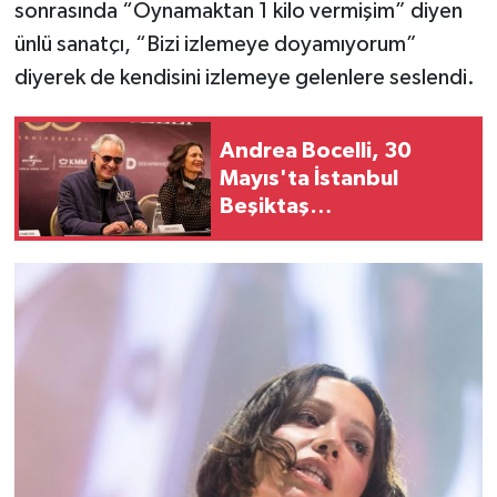
sonrasında “Oynamaktan 1 kilo vermişim” diyen
ünlü sanatçı, “Bizi izlemeye doyamıyorum”
diyerek de kendisini izlemeye gelenlere seslendi.
Andrea Bocelli, 30
Mayıs'ta İstanbul
Beşiktaş
Stadyumu'nda!