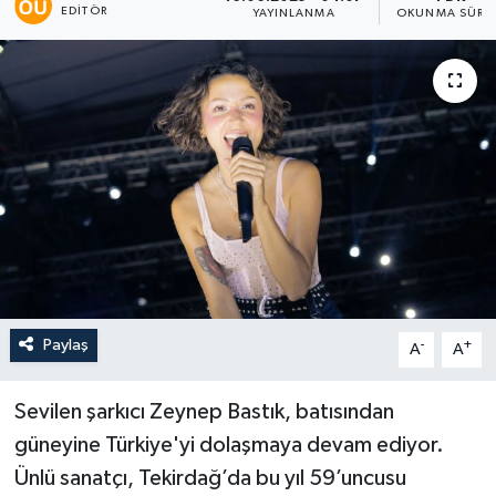
EDITÖR
YAYINLANMA
OKUNMA SÜRES
Paylaş
-
+
A
A
Sevilen şarkıcı Zeynep Bastık, batısından
güneyine Türkiye'yi dolaşmaya devam ediyor.
Ünlü sanatçı, Tekirdağ’da bu yıl 59’uncusu