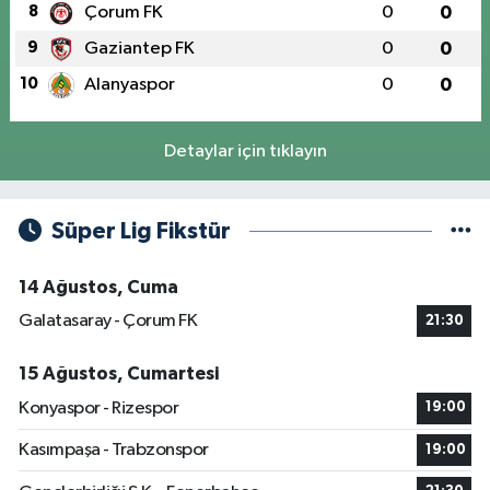
8
Çorum FK
0
0
9
Gaziantep FK
0
0
10
Alanyaspor
0
0
Detaylar için tıklayın
Süper Lig Fikstür
14 Ağustos, Cuma
Galatasaray - Çorum FK
21:30
15 Ağustos, Cumartesi
Konyaspor - Rizespor
19:00
Kasımpaşa - Trabzonspor
19:00