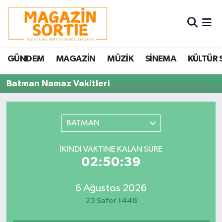
Nöbetçi Eczaneler
GÜNDEM
MAGAZİN
MÜZİK
SİNEMA
KÜLTÜR 
Hava Durumu
Batman Namaz Vakitleri
Trafik Durumu
Süper Lig Puan Durumu ve Fikstür
BATMAN
Tüm Manşetler
İKINDI VAKTINE KALAN SÜRE
02:50:39
Son Dakika Haberleri
6 Ağustos 2026
Haber Arşivi
23 Safer 1448