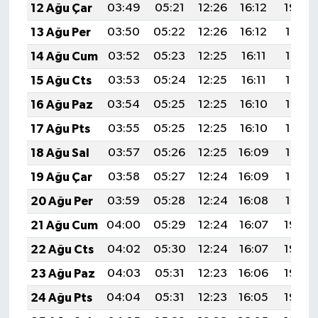
12 Ağu Çar
03:49
05:21
12:26
16:12
19:20
13 Ağu Per
03:50
05:22
12:26
16:12
19:19
14 Ağu Cum
03:52
05:23
12:25
16:11
19:18
15 Ağu Cts
03:53
05:24
12:25
16:11
19:17
16 Ağu Paz
03:54
05:25
12:25
16:10
19:15
17 Ağu Pts
03:55
05:25
12:25
16:10
19:14
18 Ağu Sal
03:57
05:26
12:25
16:09
19:13
19 Ağu Çar
03:58
05:27
12:24
16:09
19:12
20 Ağu Per
03:59
05:28
12:24
16:08
19:10
21 Ağu Cum
04:00
05:29
12:24
16:07
19:09
22 Ağu Cts
04:02
05:30
12:24
16:07
19:08
23 Ağu Paz
04:03
05:31
12:23
16:06
19:06
24 Ağu Pts
04:04
05:31
12:23
16:05
19:05