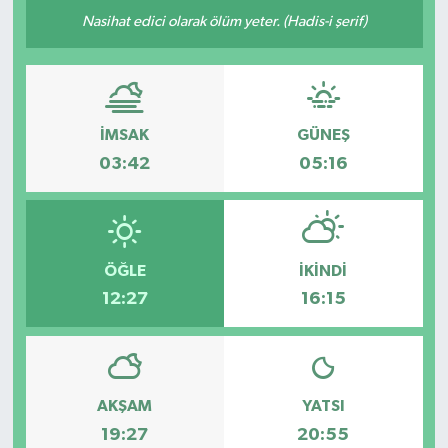
Nasihat edici olarak ölüm yeter. (Hadis-i şerif)
İMSAK
GÜNEŞ
03:42
05:16
ÖĞLE
İKINDI
12:27
16:15
AKŞAM
YATSI
19:27
20:55