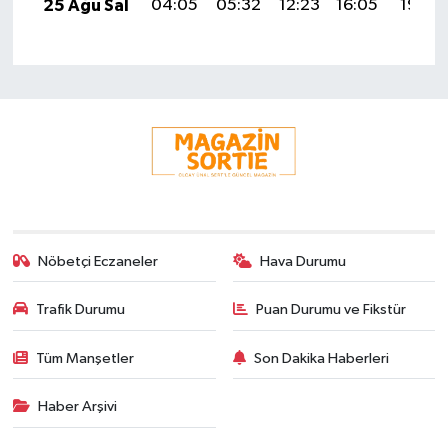
25 Ağu Sal
04:05
05:32
12:23
16:05
19:03
Nöbetçi Eczaneler
Hava Durumu
Trafik Durumu
Puan Durumu ve Fikstür
Tüm Manşetler
Son Dakika Haberleri
Haber Arşivi