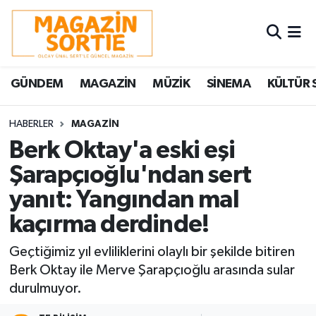
Nöbetçi Eczaneler
GÜNDEM
MAGAZİN
MÜZİK
SİNEMA
KÜLTÜR 
Hava Durumu
Trafik Durumu
HABERLER
MAGAZİN
Berk Oktay'a eski eşi
Süper Lig Puan Durumu ve Fikstür
Şarapçıoğlu'ndan sert
yanıt: Yangından mal
Tüm Manşetler
kaçırma derdinde!
Son Dakika Haberleri
Geçtiğimiz yıl evliliklerini olaylı bir şekilde bitiren
Haber Arşivi
Berk Oktay ile Merve Şarapçıoğlu arasında sular
durulmuyor.