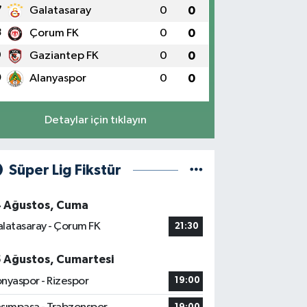
7
Galatasaray
0
0
8
Çorum FK
0
0
9
Gaziantep FK
0
0
0
Alanyaspor
0
0
Detaylar için tıklayın
Süper Lig Fikstür
4 Ağustos, Cuma
latasaray - Çorum FK
21:30
5 Ağustos, Cumartesi
nyaspor - Rizespor
19:00