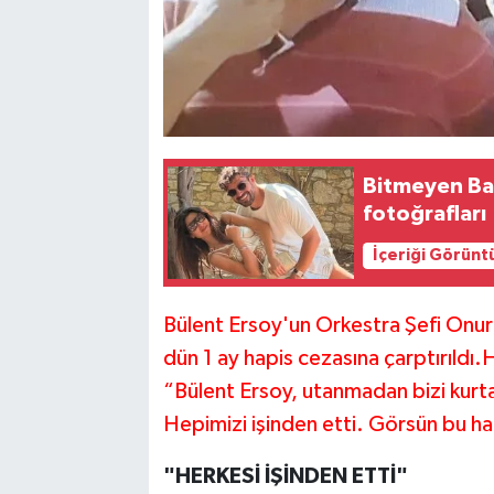
Bitmeyen Bal
fotoğrafları
İçeriği Görünt
Bülent Ersoy'un Orkestra Şefi Onur 
dün 1 ay hapis cezasına çarptırıldı
“Bülent Ersoy, utanmadan bizi kurta
Hepimizi işinden etti. Görsün bu hal
"HERKESİ İŞİNDEN ETTİ"