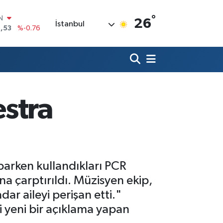
°
R
26
İstanbul
3
%0.16
17
%-0.02
N
63
%0.07
ALTIN
1
%1.44
0
stra
%64
IN
,53
%-0.76
parken kullandıkları PCR
na çarptırıldı. Müzisyen ekip,
dar aileyi perişan etti."
li yeni bir açıklama yapan