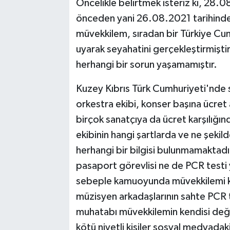
Öncelikle belirtmek isteriz ki, 28.0
önceden yani 26.08.2021 tarihinde
müvekkilem, sıradan bir Türkiye Cum
uyarak seyahatini gerçekleştirmişti
herhangi bir sorun yaşamamıştır.
Kuzey Kıbrıs Türk Cumhuriyeti'nde 
orkestra ekibi, konser başına ücret
birçok sanatçıya da ücret karşılığınd
ekibinin hangi şartlarda ve ne şek
herhangi bir bilgisi bulunmamaktadı
pasaport görevlisi ne de PCR testi 
sebeple kamuoyunda müvekkilemi ka
müzisyen arkadaşlarının sahte PCR te
muhatabı müvekkilemin kendisi değil
kötü niyetli kişiler sosyal medyadak