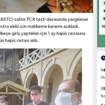
(KKTC) sahte PCR testi davasında yargılanan
estra ekibi için mahkeme kararını açıkladı.
1
keye giriş yaptıkları için 1 ay hapis cezasına
ün hapis cezası aldı.
1
Ga
1
Ko