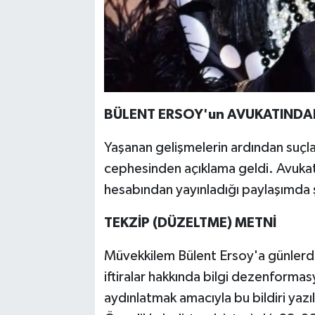
BÜLENT ERSOY'un AVUKATINDA
Yaşanan gelişmelerin ardından suçl
cephesinden açıklama geldi. Avukat
hesabından yayınladığı paylaşımda ş
TEKZİP (DÜZELTME) METNİ
Müvekkilem Bülent Ersoy'a günlerdi
iftiralar hakkında bilgi dezenform
aydınlatmak amacıyla bu bildiri yazı