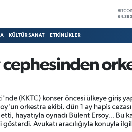
DOLA
47,714
EURO
55,03
STERLİ
MA
KÜLTÜR SANAT
ETKİNLİKLER
64,24
GRAM 
6574.8
BİST10
y cephesinden orke
13.887
BITCO
64.360
'nde (KKTC) konser öncesi ülkeye giriş ya
soy'un orkestra ekibi, dün 1 ay hapis cezası
etti, hayatıyla oynadı Bülent Ersoy... Bu ka
i gösterdi. Avukatı aracılığıyla konuyla ilgi