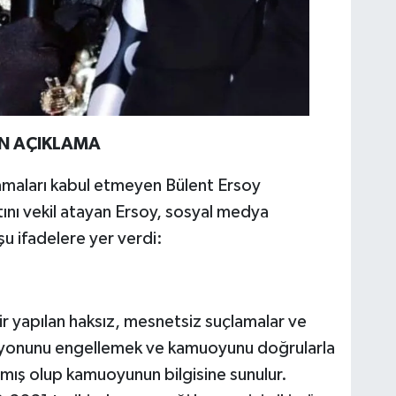
N AÇIKLAMA
amaları kabul etmeyen Bülent Ersoy
ını vekil atayan Ersoy, sosyal medya
u ifadelere yer verdi:
r yapılan haksız, mesnetsiz suçlamalar ve
asyonunu engellemek ve kamuoyunu doğrularla
lmış olup kamuoyunun bilgisine sunulur.