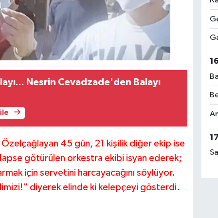
Ka
Ge
Ga
1
Ba
ayı... Nesrin Cevadzade'den Balayı
Be
üle
Am
1
Özelçağlayan 45 gün, 21 kişilik diğer ekip ise
Sa
.Hapse götürülen orkestra ekibi isyan ederek;
rmak için servetini harcayacağını söylüyor.
imizi!" diyerek elinde ki kelepçeyi gösterdi.