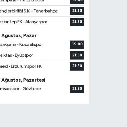
sımpaşa - Trabzonspor
19:00
nçlerbirliği S.K. - Fenerbahçe
21:30
ziantep FK - Alanyaspor
21:30
6 Ağustos, Pazar
şakşehir - Kocaelispor
19:00
şiktaş - Eyüpspor
21:30
ed - Erzurumspor FK
21:30
7 Ağustos, Pazartesi
msunspor - Göztepe
21:30