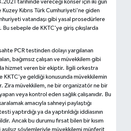
8.2021 tarihinde vereceği konser için iki gün
 Kuzey Kıbrıs Türk Cumhuriyeti'ne giden
huriyeti vatandaşı gibi yasal prosedürlere
r. Bu sebeple de KKTC'ye giriş çıkışlarda
sahte PCR testinden dolayı yargılanan
 alan, bağımsız çalışan ve müvekkilem gibi
a hizmet veren bir ekiptir. İlgili orkestra
ilde KKTC'ye geldiği konusunda müvekkilemin
r. Zira müvekkilem, ne bir organizatör ne bir
yapan veya kontrol eden sağlık çalışanıdır. Bu
ralamak amacıyla sahneyi paylaştığı
sti yaptırdığı ya da yaptırıldığı iddiasının
dir. Ancak bu durumu fırsat bilen bir kısım
i asılsız söylemleriyle müvekkilemi münferit