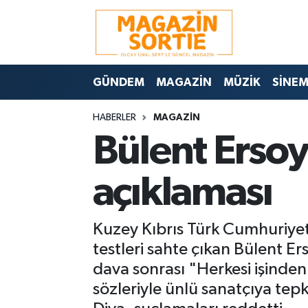
Nöbetçi Eczaneler
GÜNDEM
MAGAZİN
MÜZİK
SİNE
Hava Durumu
HABERLER
MAGAZİN
Trafik Durumu
Bülent Erso
Süper Lig Puan Durumu ve Fikstür
açıklaması
Tüm Manşetler
Kuzey Kıbrıs Türk Cumhuriyeti
Son Dakika Haberleri
testleri sahte çıkan Bülent Er
Haber Arşivi
dava sonrası "Herkesi işinden 
sözleriyle ünlü sanatçıya tepk