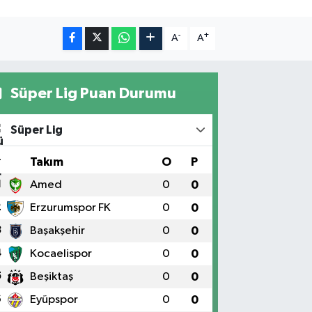
-
+
A
A
Süper Lig Puan Durumu
Süper Lig
#
Takım
O
P
1
Amed
0
0
2
Erzurumspor FK
0
0
3
Başakşehir
0
0
4
Kocaelispor
0
0
5
Beşiktaş
0
0
6
Eyüpspor
0
0