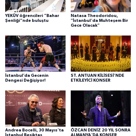
YEKÜV öğrencileri “Bahar
Natasa Theodoridou,
Şenliği”nde buluştu
"İstanbul'da Muhteşem Bir
Gece Olacak"
İstanbul’da Gecenin
ST. ANTUAN KİLİSESİ’NDE
Dengesi Değişiyor!
ETKİLEYİCİ KONSER
Andrea Bocelli, 30 Mayıs'ta
ÖZCAN DENİZ 20 YIL SONRA
İstanbul Beşiktaş
ALMANYA'DA KONSER