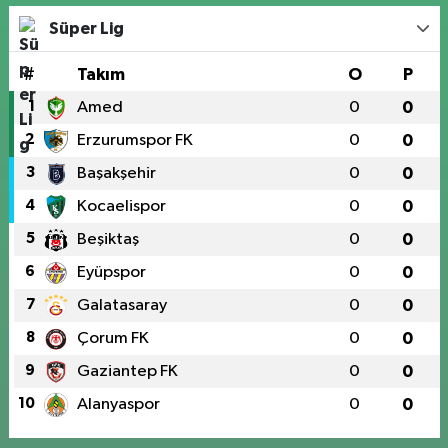
Süper Lig
#
Takım
O
P
1
Amed
0
0
2
Erzurumspor FK
0
0
3
Başakşehir
0
0
4
Kocaelispor
0
0
5
Beşiktaş
0
0
6
Eyüpspor
0
0
7
Galatasaray
0
0
8
Çorum FK
0
0
9
Gaziantep FK
0
0
10
Alanyaspor
0
0