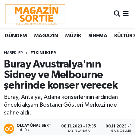
Nöbetçi Eczaneler
GÜNDEM
MAGAZİN
MÜZİK
SİNEMA
KÜLTÜR 
Hava Durumu
Trafik Durumu
HABERLER
ETKİNLİKLER
Buray Avustralya'nın
Süper Lig Puan Durumu ve Fikstür
Sidney ve Melbourne
şehrinde konser verecek
Tüm Manşetler
Buray, Antalya, Adana konserlerinin ardından
Son Dakika Haberleri
önceki akşam Bostancı Gösteri Merkezi'nde
sahne aldı.
Haber Arşivi
OLCAY ÜNAL SERT
08.11.2023 - 17:35
08.11.2023 - 17
EDITÖR
YAYINLANMA
GÜNCELLEM