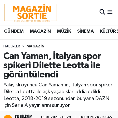
Nöbetçi Eczaneler
GÜNDEM
MAGAZİN
MÜZİK
SİNEMA
KÜLTÜR 
Hava Durumu
Trafik Durumu
HABERLER
MAGAZİN
Can Yaman, İtalyan spor
Süper Lig Puan Durumu ve Fikstür
spikeri Dilette Leotta ile
görüntülendi
Tüm Manşetler
Yakışıklı oyuncu Can Yaman'ın, İtalyan spor spikeri
Son Dakika Haberleri
Diletta Leotta ile aşk yaşadıkları iddia edildi.
Leotta, 2018-2019 sezonundan bu yana DAZN
Haber Arşivi
için Serie A yayınlarını sunuyor
TE BILISIM
13.01.2021 - 13:29
16.08.2024 - 23:45