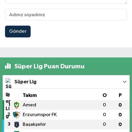
Gönder
Süper Lig Puan Durumu
Süper Lig
#
Takım
O
P
1
Amed
0
0
2
Erzurumspor FK
0
0
3
Başakşehir
0
0