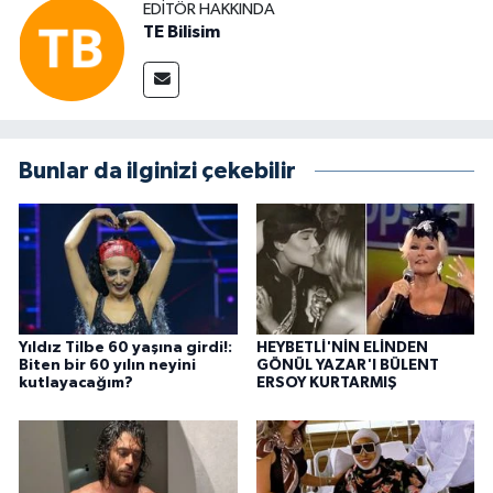
EDITÖR HAKKINDA
TE Bilisim
Bunlar da ilginizi çekebilir
Yıldız Tilbe 60 yaşına girdi!:
HEYBETLİ'NİN ELİNDEN
Biten bir 60 yılın neyini
GÖNÜL YAZAR'I BÜLENT
kutlayacağım?
ERSOY KURTARMIŞ