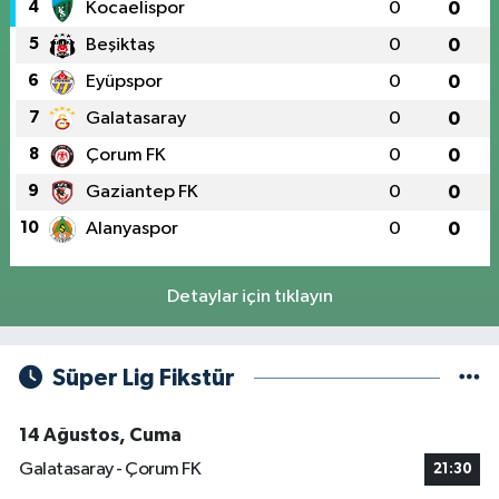
4
Kocaelispor
0
0
5
Beşiktaş
0
0
6
Eyüpspor
0
0
7
Galatasaray
0
0
8
Çorum FK
0
0
9
Gaziantep FK
0
0
10
Alanyaspor
0
0
Detaylar için tıklayın
Süper Lig Fikstür
14 Ağustos, Cuma
Galatasaray - Çorum FK
21:30