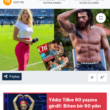
EDITÖR
YAYINLANMA
GÜNCELLEME
Paylaş
-
+
A
A
Yıldız Tilbe 60 yaşına
girdi!: Biten bir 60 yılın