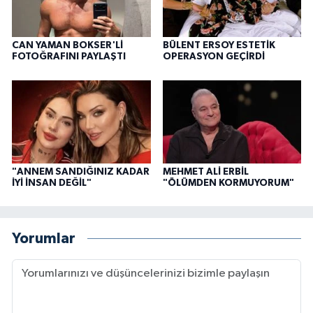
CAN YAMAN BOKSER'Lİ
BÜLENT ERSOY ESTETİK
FOTOĞRAFINI PAYLAŞTI
OPERASYON GEÇİRDİ
"ANNEM SANDIĞINIZ KADAR
MEHMET ALİ ERBİL
İYİ İNSAN DEĞİL"
"ÖLÜMDEN KORMUYORUM"
Yorumlar