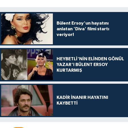
Bülent Ersoy'un hayatını
anlatan 'Diva' filmi startı
veriyor!
HEYBETLİ'NİN ELİNDEN GÖNÜL
YAZAR'I BÜLENT ERSOY
KURTARMIŞ
KADİR İNANIR HAYATINI
KAYBETTİ