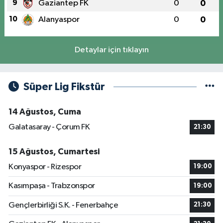
9
Gaziantep FK
0
0
10
Alanyaspor
0
0
Detaylar için tıklayın
Süper Lig Fikstür
14 Ağustos, Cuma
Galatasaray - Çorum FK
21:30
15 Ağustos, Cumartesi
Konyaspor - Rizespor
19:00
Kasımpaşa - Trabzonspor
19:00
Gençlerbirliği S.K. - Fenerbahçe
21:30