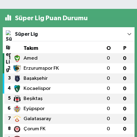
Süper Lig Puan Durumu
Süper Lig
#
Takım
O
P
1
Amed
0
0
2
Erzurumspor FK
0
0
3
Başakşehir
0
0
4
Kocaelispor
0
0
5
Beşiktaş
0
0
6
Eyüpspor
0
0
7
Galatasaray
0
0
8
Çorum FK
0
0