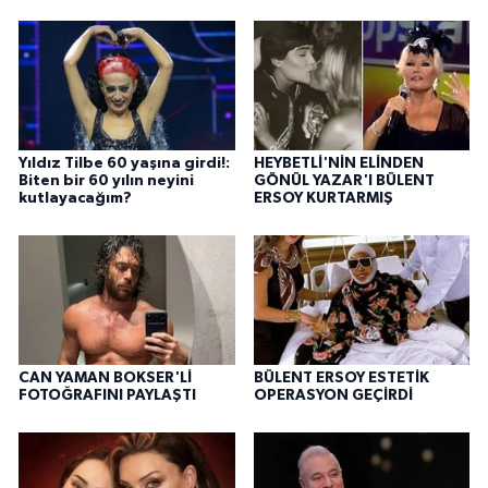
Yıldız Tilbe 60 yaşına girdi!:
HEYBETLİ'NİN ELİNDEN
Biten bir 60 yılın neyini
GÖNÜL YAZAR'I BÜLENT
kutlayacağım?
ERSOY KURTARMIŞ
CAN YAMAN BOKSER'Lİ
BÜLENT ERSOY ESTETİK
FOTOĞRAFINI PAYLAŞTI
OPERASYON GEÇİRDİ