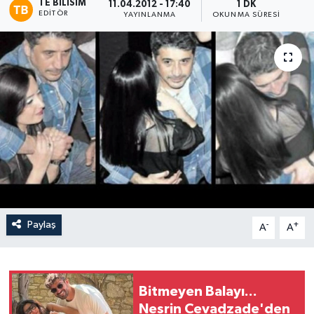
TE BILISIM
11.04.2012 - 17:40
1 DK
EDITÖR
YAYINLANMA
OKUNMA SÜRESI
Paylaş
-
+
A
A
Bitmeyen Balayı...
Nesrin Cevadzade'den