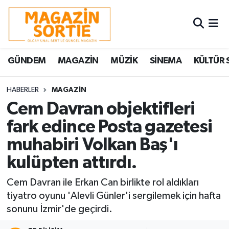
Nöbetçi Eczaneler
GÜNDEM
MAGAZİN
MÜZİK
SİNEMA
KÜLTÜR 
Hava Durumu
Trafik Durumu
HABERLER
MAGAZİN
Cem Davran objektifleri
Süper Lig Puan Durumu ve Fikstür
fark edince Posta gazetesi
muhabiri Volkan Baş'ı
Tüm Manşetler
kulüpten attırdı.
Son Dakika Haberleri
Cem Davran ile Erkan Can birlikte rol aldıkları
Haber Arşivi
tiyatro oyunu 'Alevli Günler'i sergilemek için hafta
sonunu İzmir'de geçirdi.