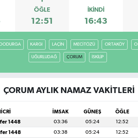
ÖĞLE
İKINDI
5
12:51
16:43
DODURGA
KARGI
LAÇİN
MECİTÖZÜ
ORTAKÖY
O
UĞURLUDAĞ
ÇORUM
İSKİLİP
ÇORUM AYLIK NAMAZ VAKITLERI
HİCRİ
İMSAK
GÜNEŞ
ÖĞLE
afer 1448
03:36
05:24
12:52
afer 1448
03:38
05:24
12:52