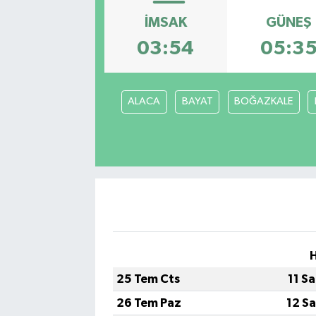
İMSAK
GÜNEŞ
03:54
05:3
ALACA
BAYAT
BOĞAZKALE
25 Tem Cts
11 S
26 Tem Paz
12 S