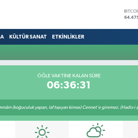
BITCO
64.47
DOLA
47,59
EURO
MA
KÜLTÜR SANAT
ETKİNLİKLER
55,13
STERL
64,25
GRAM 
6527.
BİST1
ÖĞLE VAKTINE KALAN SÜRE
13.70
06:36:30
mâm (koğuculuk yapan, laf taşıyan kimse) Cennet'e giremez. (Hadis-i şe