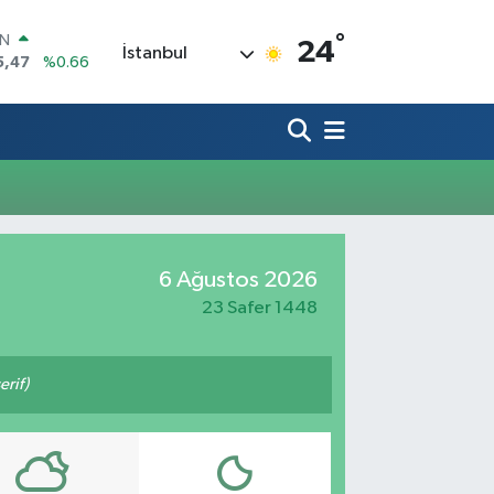
°
IN
24
İstanbul
5,47
%0.66
R
71
%0.05
36
%0.18
İN
34
%0.22
ALTIN
85
%0.54
00
6 Ağustos 2026
3
%0
23 Safer 1448
rif)