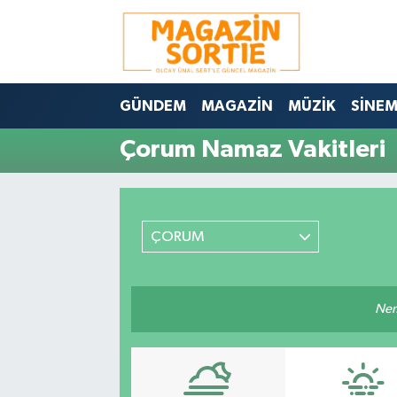
Nöbetçi Eczaneler
GÜNDEM
MAGAZİN
MÜZİK
SİNE
Hava Durumu
Çorum Namaz Vakitleri
Trafik Durumu
Süper Lig Puan Durumu ve Fikstür
ÇORUM
Tüm Manşetler
Son Dakika Haberleri
Nem
Haber Arşivi