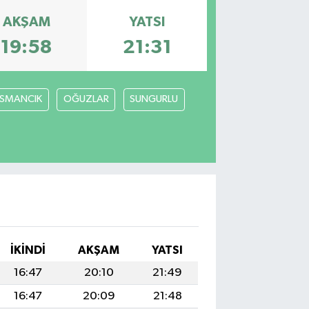
AKŞAM
YATSI
19:58
21:31
SMANCIK
OĞUZLAR
SUNGURLU
İKINDI
AKŞAM
YATSI
16:47
20:10
21:49
16:47
20:09
21:48