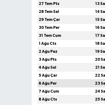
27 Tem Pts
13 S
28 Tem Sal
14 S
29 Tem Çar
15 S
30 Tem Per
16 S
31 Tem Cum
17 S
1 Ağu Cts
18 S
2 Ağu Paz
19 S
3 Ağu Pts
20 S
4 Ağu Sal
21 S
5 Ağu Çar
22 S
6 Ağu Per
23 S
7 Ağu Cum
24 S
8 Ağu Cts
25 S