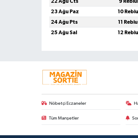
22 Ağu Cts
9 Rebiu
23 Ağu Paz
10 Rebi
24 Ağu Pts
11 Rebi
25 Ağu Sal
12 Rebi
Nöbetçi Eczaneler
H
Tüm Manşetler
So