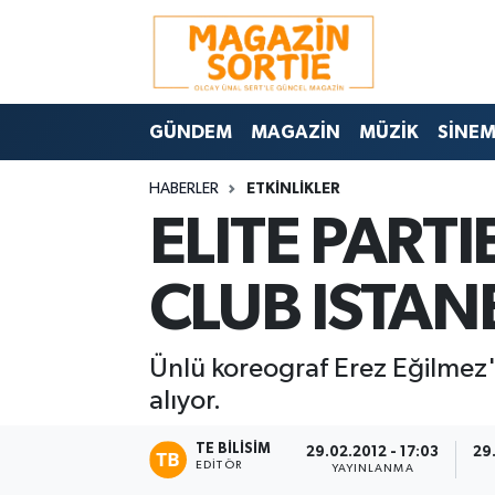
Nöbetçi Eczaneler
GÜNDEM
MAGAZİN
MÜZİK
SİNE
Hava Durumu
HABERLER
ETKİNLİKLER
Trafik Durumu
ELITE PART
Süper Lig Puan Durumu ve Fikstür
CLUB ISTAN
Tüm Manşetler
Ünlü koreograf Erez Eğilmez'i
Son Dakika Haberleri
alıyor.
Haber Arşivi
TE BILISIM
29.02.2012 - 17:03
29
EDITÖR
YAYINLANMA