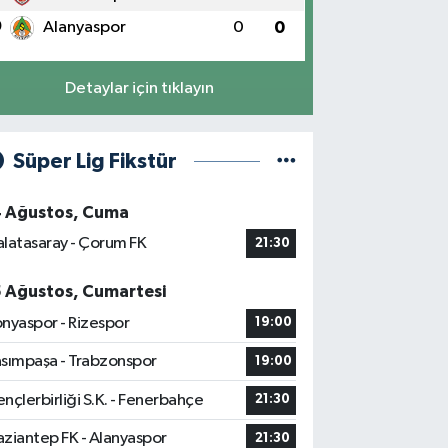
0
Alanyaspor
0
0
Detaylar için tıklayın
Süper Lig Fikstür
4 Ağustos, Cuma
latasaray - Çorum FK
21:30
5 Ağustos, Cumartesi
nyaspor - Rizespor
19:00
sımpaşa - Trabzonspor
19:00
nçlerbirliği S.K. - Fenerbahçe
21:30
ziantep FK - Alanyaspor
21:30