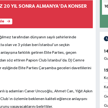
Z 20 YIL SONRA ALMANYA'DA KONSER
1
üle
ilmez tarafından dünyanın sayılı şehirlerinde
a olan ve 3 yıldan beri İstanbul’un seçkin
1
ayışına farklılık getiren Elite Parties, geçen
Ga
dından söz ettiren Papion Club İstanbul’da. DJ Cemre
r eşliğinde Elite Parties Çarşamba geceleri davetlilerini
1
Ko
Ka
şarılı iş adamları Caner Uncuoğlu, Ahmet Can, Yiğit Aşkın
Ge
Club’ın özlemle beklenen kaliteli eğlence anlayışını
Ga
unu yaşayacaklarını belirttiler.