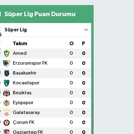
Süper Lig Puan Durumu
Süper Lig
#
Takım
O
P
1
Amed
0
0
2
Erzurumspor FK
0
0
3
Başakşehir
0
0
4
Kocaelispor
0
0
5
Beşiktaş
0
0
6
Eyüpspor
0
0
7
Galatasaray
0
0
8
Çorum FK
0
0
9
Gaziantep FK
0
0