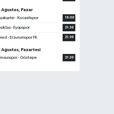
6 Ağustos, Pazar
şakşehir - Kocaelispor
19:00
şiktaş - Eyüpspor
21:30
ed - Erzurumspor FK
21:30
7 Ağustos, Pazartesi
msunspor - Göztepe
21:30