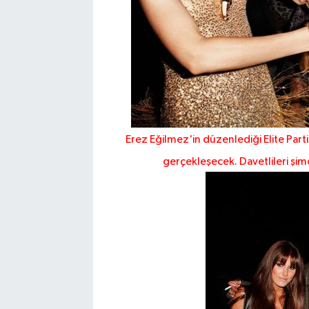
Erez Eğilmez'in düzenlediği Elite Par
gerçekleşecek. Davetlileri şimd