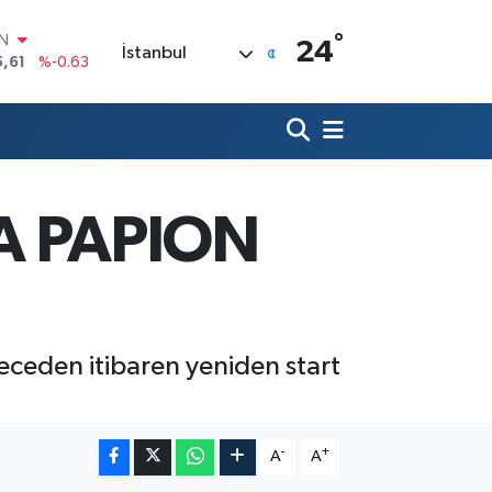
°
R
24
İstanbul
04
%0
06
%-0.08
İN
43
%0
ALTIN
40
%0.45
00
A PAPION
%70
IN
5,61
%-0.63
geceden itibaren yeniden start
-
+
A
A