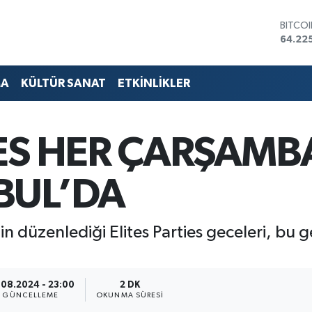
DOLA
47,67
EURO
55,04
STERL
MA
KÜLTÜR SANAT
ETKİNLİKLER
64,21
GRAM 
6510.
BİST1
IES HER ÇARŞAMB
13.799
BITCO
64.22
BUL’DA
n düzenlediği Elites Parties geceleri, bu 
.08.2024 - 23:00
2 DK
GÜNCELLEME
OKUNMA SÜRESI