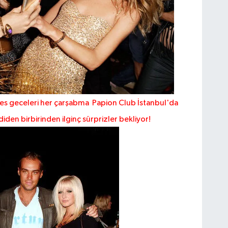
ties geceleri her çarşabma Papion Club İstanbul'da
iden birbirinden ilginç sürprizler bekliyor!