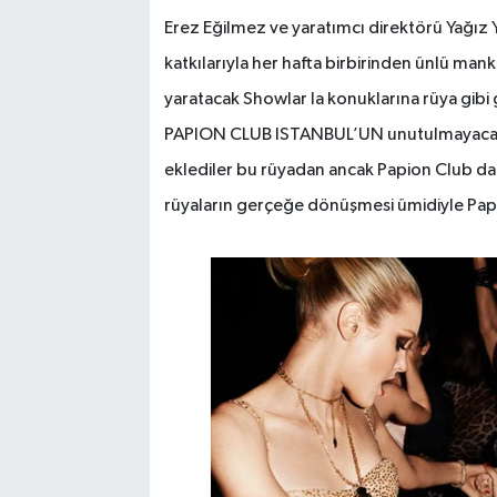
Erez Eğilmez ve yaratımcı direktörü Yağız Ye
katkılarıyla her hafta birbirinden ünlü man
yaratacak Showlar la konuklarına rüya gibi 
PAPION CLUB ISTANBUL’UN unutulmayacak ger
eklediler bu rüyadan ancak Papion Club dan
rüyaların gerçeğe dönüşmesi ümidiyle Pap