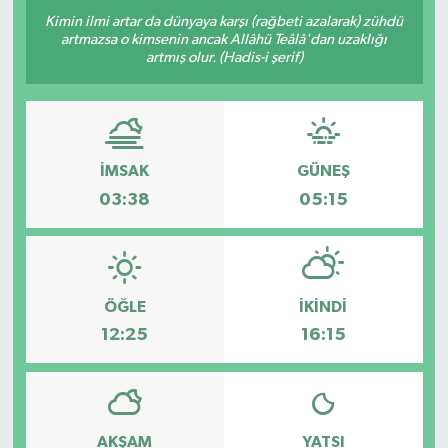
Kimin ilmi artar da dünyaya karşı (rağbeti azalarak) zühdü
artmazsa o kimsenin ancak Allâhü Teâlâ'dan uzaklığı
artmış olur. (Hadis-i şerif)
İMSAK
GÜNEŞ
03:38
05:15
ÖĞLE
İKINDI
12:25
16:15
AKŞAM
YATSI