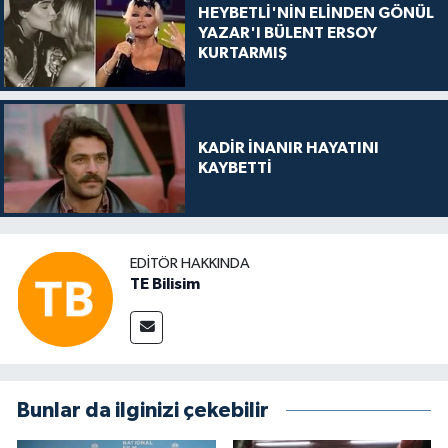
HEYBETLİ'NİN ELİNDEN GÖNÜL
YAZAR'I BÜLENT ERSOY
KURTARMIŞ
KADİR İNANIR HAYATINI
KAYBETTİ
EDITÖR HAKKINDA
TE Bilisim
Bunlar da ilginizi çekebilir