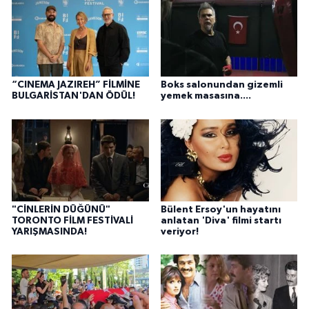
“CINEMA JAZIREH” FİLMİNE
Boks salonundan gizemli
BULGARİSTAN'DAN ÖDÜL!
yemek masasına....
"CİNLERİN DÜĞÜNÜ"
Bülent Ersoy'un hayatını
TORONTO FİLM FESTİVALİ
anlatan 'Diva' filmi startı
YARIŞMASINDA!
veriyor!