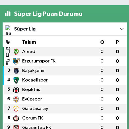
Süper Lig Puan Durumu
Süper Lig
#
Takım
O
P
1
Amed
0
0
2
Erzurumspor FK
0
0
3
Başakşehir
0
0
4
Kocaelispor
0
0
5
Beşiktaş
0
0
6
Eyüpspor
0
0
7
Galatasaray
0
0
8
Çorum FK
0
0
9
Gaziantep FK
0
0