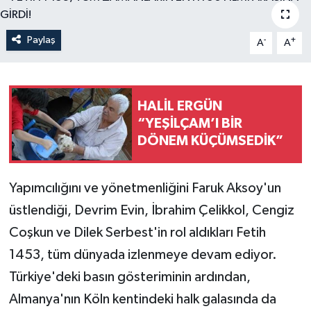
Paylaş
-
+
A
A
HALİL ERGÜN
“YEŞİLÇAM’I BİR
DÖNEM KÜÇÜMSEDİK”
Yapımcılığını ve yönetmenliğini Faruk Aksoy'un
üstlendiği, Devrim Evin, İbrahim Çelikkol, Cengiz
Coşkun ve Dilek Serbest'in rol aldıkları Fetih
1453, tüm dünyada izlenmeye devam ediyor.
Türkiye'deki basın gösteriminin ardından,
Almanya'nın Köln kentindeki halk galasında da