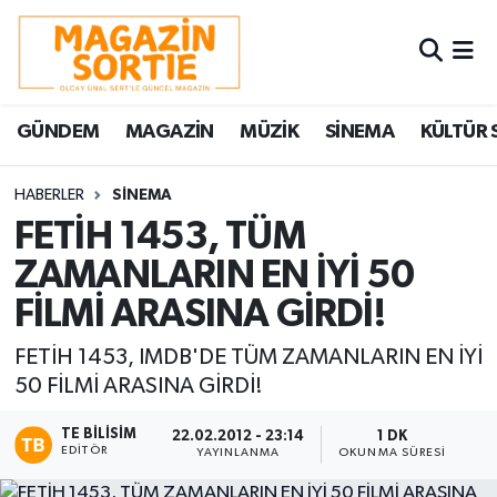
Nöbetçi Eczaneler
GÜNDEM
MAGAZİN
MÜZİK
SİNEMA
KÜLTÜR 
Hava Durumu
Trafik Durumu
HABERLER
SİNEMA
FETİH 1453, TÜM
Süper Lig Puan Durumu ve Fikstür
ZAMANLARIN EN İYİ 50
FİLMİ ARASINA GİRDİ!
Tüm Manşetler
FETİH 1453, IMDB'DE TÜM ZAMANLARIN EN İYİ
Son Dakika Haberleri
50 FİLMİ ARASINA GİRDİ!
Haber Arşivi
TE BILISIM
22.02.2012 - 23:14
1 DK
EDITÖR
YAYINLANMA
OKUNMA SÜRESI