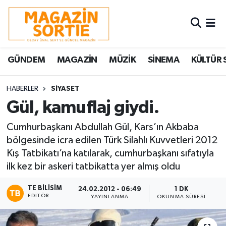
Nöbetçi Eczaneler
GÜNDEM
MAGAZİN
MÜZİK
SİNEMA
KÜLTÜR 
Hava Durumu
Trafik Durumu
HABERLER
SİYASET
Gül, kamuflaj giydi.
Süper Lig Puan Durumu ve Fikstür
Cumhurbaşkanı Abdullah Gül, Kars’ın Akbaba
bölgesinde icra edilen Türk Silahlı Kuvvetleri 2012
Tüm Manşetler
Kış Tatbikatı’na katılarak, cumhurbaşkanı sıfatıyla
ilk kez bir askeri tatbikatta yer almış oldu
Son Dakika Haberleri
TE BILISIM
24.02.2012 - 06:49
1 DK
Haber Arşivi
EDITÖR
YAYINLANMA
OKUNMA SÜRESI