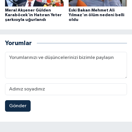
Meral Akşener Gülden
Eski Bakan Mehmet Ali
Karaböcek'in Hatıran Yeter
Yılmaz'ın ölüm nedeni belli
şarkısıyla uğurlandı
oldu
Yorumlar
Gönder