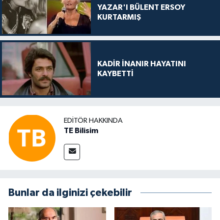
YAZAR'I BÜLENT ERSOY
KURTARMIŞ
KADİR İNANIR HAYATINI
KAYBETTİ
EDITÖR HAKKINDA
TE Bilisim
Bunlar da ilginizi çekebilir