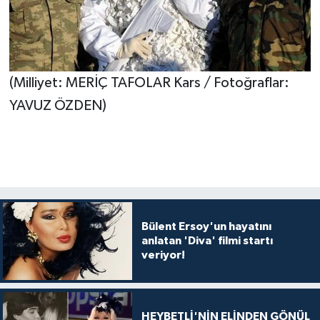
(Milliyet: MERİÇ TAFOLAR Kars / Fotoğraflar:
YAVUZ ÖZDEN)
Bülent Ersoy'un hayatını
anlatan 'Diva' filmi startı
veriyor!
HEYBETLİ'NİN ELİNDEN GÖNÜL