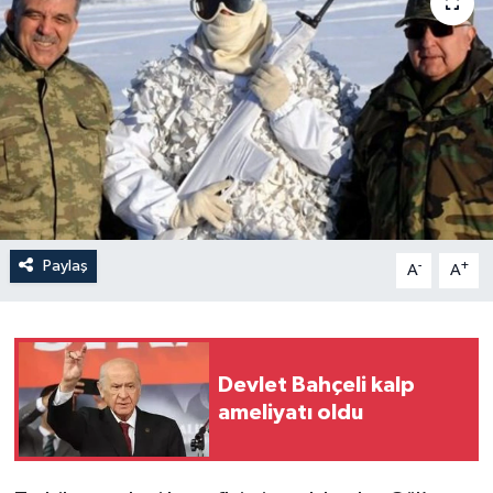
Paylaş
-
+
A
A
Devlet Bahçeli kalp
ameliyatı oldu