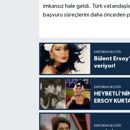
imkansız hale geldi. Türk vatandaşlar
başvuru süreçlerini daha önceden pla
EDITÖRÜN SEÇTIĞI
Bülent Ersoy'
veriyor!
EDITÖRÜN SEÇTIĞI
HEYBETLİ'Nİ
ERSOY KURT
EDITÖRÜN SEÇTIĞI