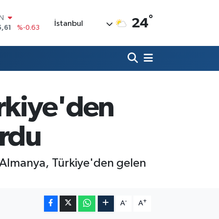
°
IN
24
İstanbul
5,61
%-0.63
R
43
%0.16
17
%-0.02
İN
63
%0.07
ALTIN
ürkiye'den
40
%0.45
00
%70
urdu
e Almanya, Türkiye'den gelen
-
+
A
A