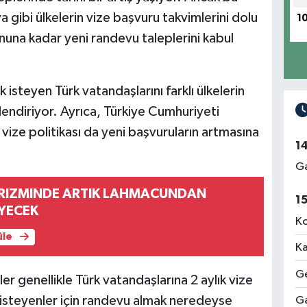
 gibi ülkelerin vize başvuru takvimlerini dolu
1
nuna kadar yeni randevu taleplerini kabul
steyen Türk vatandaşlarını farklı ülkelerin
endiriyor. Ayrıca, Türkiye Cumhuriyeti
 vize politikası da yeni başvuruların artmasına
1
Ga
RIZMINDE ARTIK LAHMACUNDAN
1
YECEK
Ko
üle
Ka
Ge
r genellikle Türk vatandaşlarına 2 aylık vize
 isteyenler için randevu almak neredeyse
Ga