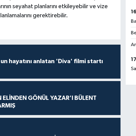
ının seyahat planlarını etkileyebilir ve vize
1
nlamalarını gerektirebilir.
Ba
Be
Am
1
un hayatını anlatan 'Diva' filmi startı
Sa
N ELİNDEN GÖNÜL YAZAR'I BÜLENT
ARMIŞ