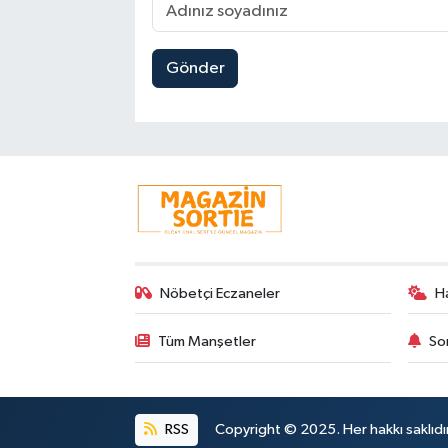
Gönder
Nöbetçi Eczaneler
H
Tüm Manşetler
So
RSS
Copyright © 2025. Her hakkı saklıdır