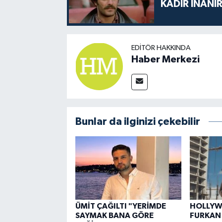
KADİR İNANIR
EDITÖR HAKKINDA
Haber Merkezi
Bunlar da ilginizi çekebilir
ÜMİT ÇAĞILTI "YERİMDE
HOLLYWO
SAYMAK BANA GÖRE
FURKAN