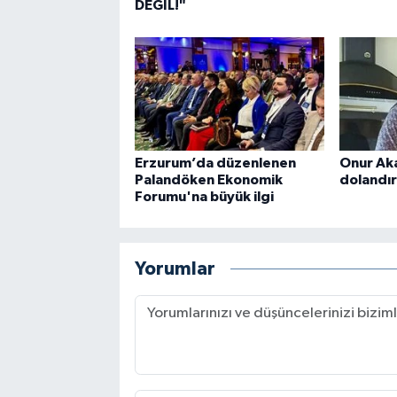
DEĞİL!"
Erzurum’da düzenlenen
Onur Aka
Palandöken Ekonomik
dolandırı
Forumu'na büyük ilgi
Yorumlar