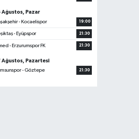
6 Ağustos, Pazar
şakşehir - Kocaelispor
19:00
şiktaş - Eyüpspor
21:30
ed - Erzurumspor FK
21:30
7 Ağustos, Pazartesi
msunspor - Göztepe
21:30