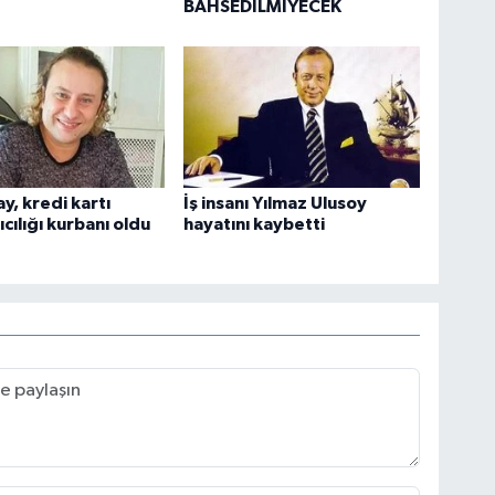
BAHSEDILMIYECEK
y, kredi kartı
İş insanı Yılmaz Ulusoy
cılığı kurbanı oldu
hayatını kaybetti