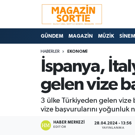
Nöbetçi Eczaneler
GÜNDEM
MAGAZİN
MÜZİK
SİNE
Hava Durumu
HABERLER
EKONOMİ
Trafik Durumu
İspanya, İta
Süper Lig Puan Durumu ve Fikstür
gelen vize b
Tüm Manşetler
3 ülke Türkiyeden gelen vize
Son Dakika Haberleri
vize başvurularını yoğunluk 
Haber Arşivi
HABER MERKEZI
28.04.2024 - 13:56
EDITÖR
YAYINLANMA