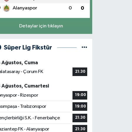
0
Alanyaspor
0
0
Detaylar için tıklayın
Süper Lig Fikstür
4 Ağustos, Cuma
latasaray - Çorum FK
21:30
5 Ağustos, Cumartesi
nyaspor - Rizespor
19:00
sımpaşa - Trabzonspor
19:00
nçlerbirliği S.K. - Fenerbahçe
21:30
ziantep FK - Alanyaspor
21:30