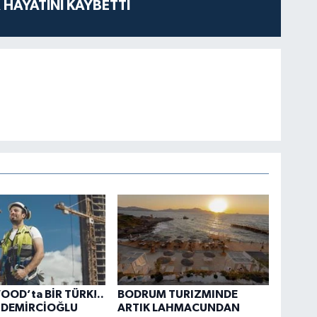
 HAYATINI KAYBETTİ
OD’ta BİR TÜRK!..
BODRUM TURIZMINDE
 DEMİRCİOĞLU
ARTIK LAHMACUNDAN