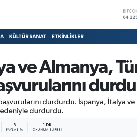
BITCO
64.22
DOLA
47,71
EURO
MA
KÜLTÜR SANAT
ETKİNLİKLER
55,03
STERL
64,24
GRAM 
lya ve Almanya, T
6510.
BİST1
13.799
aşvurularını durd
 başvurularını durdurdu. İspanya, İtalya v
nedeniyle durdurdu.
3
1 DK
PAYLAŞIM
OKUNMA SÜRESI