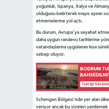
yoğunluk, İspanya, İtalya ve Almanya
olduğunu belirterek mayıs ayının so
etmemelerine yol açtı.
Bu durum, Avrupa'ya seyahat etmek i
daha uygun randevu tarihlerine yönl
vatandaşlarına uygulanan kısa süreli
sebep oluyor.
BODRUM TU
BAHSEDILMI
İçeriği Görünt
Schengen Bölgesi'nde yer alan ülkele
veriyor ancak bu vizeleri yenilemek