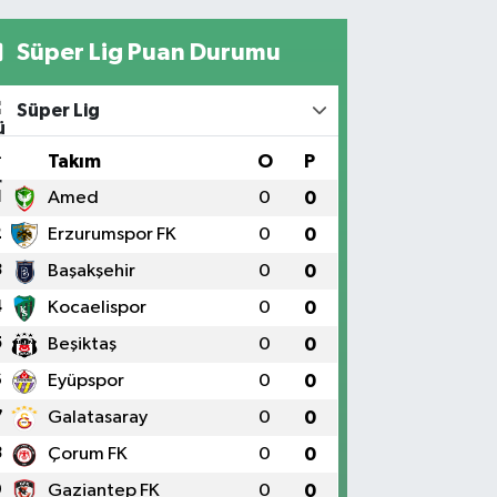
Süper Lig Puan Durumu
Süper Lig
#
Takım
O
P
1
Amed
0
0
2
Erzurumspor FK
0
0
3
Başakşehir
0
0
4
Kocaelispor
0
0
5
Beşiktaş
0
0
6
Eyüpspor
0
0
7
Galatasaray
0
0
8
Çorum FK
0
0
9
Gaziantep FK
0
0