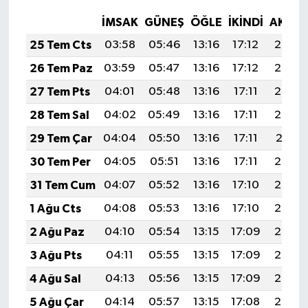
İMSAK
GÜNEŞ
ÖĞLE
İKINDI
AKŞA
25 Tem Cts
03:58
05:46
13:16
17:12
20:35
26 Tem Paz
03:59
05:47
13:16
17:12
20:34
27 Tem Pts
04:01
05:48
13:16
17:11
20:33
28 Tem Sal
04:02
05:49
13:16
17:11
20:32
29 Tem Çar
04:04
05:50
13:16
17:11
20:31
30 Tem Per
04:05
05:51
13:16
17:11
20:30
31 Tem Cum
04:07
05:52
13:16
17:10
20:29
1 Ağu Cts
04:08
05:53
13:16
17:10
20:28
2 Ağu Paz
04:10
05:54
13:15
17:09
20:27
3 Ağu Pts
04:11
05:55
13:15
17:09
20:26
4 Ağu Sal
04:13
05:56
13:15
17:09
20:25
5 Ağu Çar
04:14
05:57
13:15
17:08
20:24