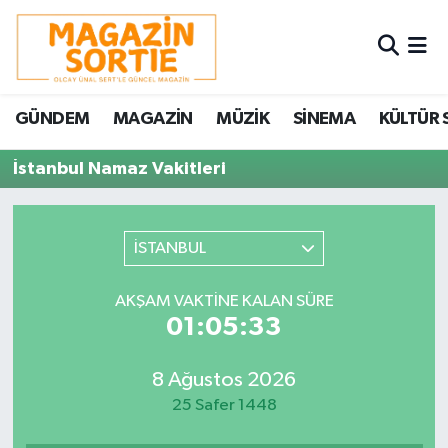
Nöbetçi Eczaneler
GÜNDEM
MAGAZİN
MÜZİK
SİNEMA
KÜLTÜR 
Hava Durumu
İstanbul Namaz Vakitleri
Trafik Durumu
Süper Lig Puan Durumu ve Fikstür
İSTANBUL
Tüm Manşetler
AKŞAM VAKTINE KALAN SÜRE
01:05:33
Son Dakika Haberleri
8 Ağustos 2026
Haber Arşivi
25 Safer 1448