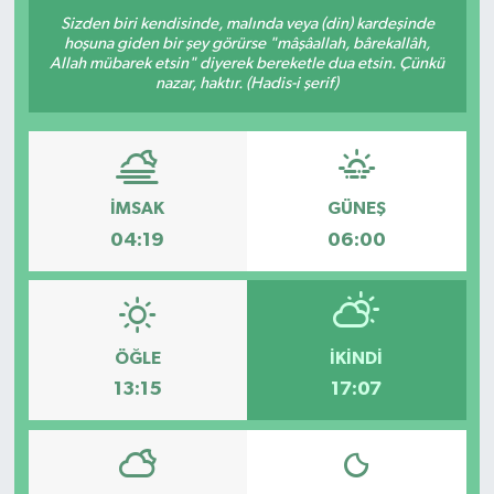
Sizden biri kendisinde, malında veya (din) kardeşinde
hoşuna giden bir şey görürse "mâşâallah, bârekallâh,
Allah mübarek etsin" diyerek bereketle dua etsin. Çünkü
nazar, haktır. (Hadis-i şerif)
İMSAK
GÜNEŞ
04:19
06:00
ÖĞLE
İKINDI
13:15
17:07