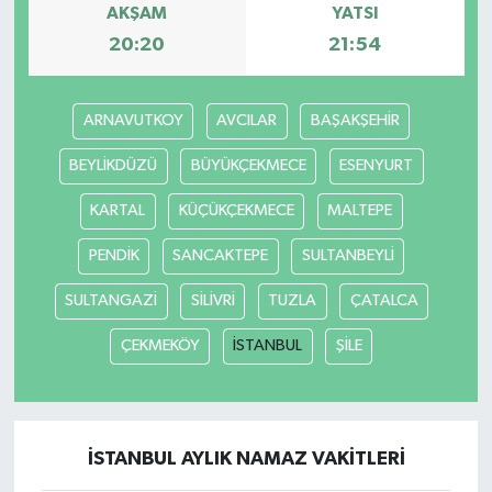
AKŞAM
YATSI
20:20
21:54
ARNAVUTKOY
AVCILAR
BAŞAKŞEHİR
BEYLİKDÜZÜ
BÜYÜKÇEKMECE
ESENYURT
KARTAL
KÜÇÜKÇEKMECE
MALTEPE
PENDİK
SANCAKTEPE
SULTANBEYLİ
SULTANGAZİ
SİLİVRİ
TUZLA
ÇATALCA
ÇEKMEKÖY
İSTANBUL
ŞİLE
İSTANBUL AYLIK NAMAZ VAKITLERI