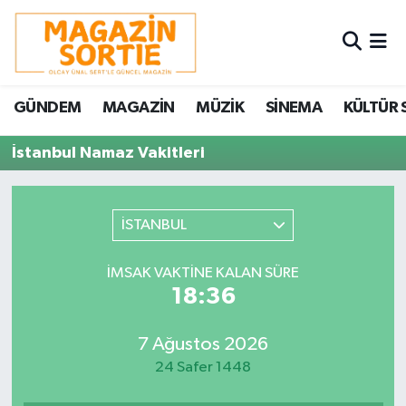
Nöbetçi Eczaneler
GÜNDEM
MAGAZİN
MÜZİK
SİNEMA
KÜLTÜR 
Hava Durumu
İstanbul Namaz Vakitleri
Trafik Durumu
Süper Lig Puan Durumu ve Fikstür
İSTANBUL
Tüm Manşetler
İMSAK VAKTINE KALAN SÜRE
18:36
Son Dakika Haberleri
7 Ağustos 2026
Haber Arşivi
24 Safer 1448