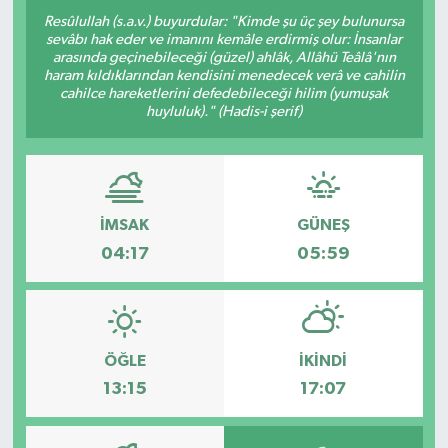
Resûlullah (s.a.v.) buyurdular: "Kimde şu üç şey bulunursa
sevâbı hak eder ve imanını kemâle erdirmiş olur: İnsanlar
arasında geçinebileceği (güzel) ahlâk, Allâhü Teâlâ'nın
haram kıldıklarından kendisini menedecek verâ ve cahilin
cahilce hareketlerini defedebileceği hilim (yumuşak
huyluluk)." (Hadis-i şerif)
İMSAK
GÜNEŞ
04:17
05:59
ÖĞLE
İKINDI
13:15
17:07