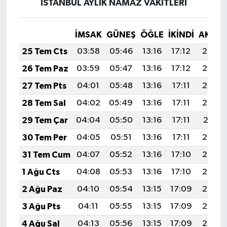
İSTANBUL AYLIK NAMAZ VAKITLERI
İMSAK
GÜNEŞ
ÖĞLE
İKINDI
AKŞA
25 Tem Cts
03:58
05:46
13:16
17:12
20:35
26 Tem Paz
03:59
05:47
13:16
17:12
20:34
27 Tem Pts
04:01
05:48
13:16
17:11
20:33
28 Tem Sal
04:02
05:49
13:16
17:11
20:32
29 Tem Çar
04:04
05:50
13:16
17:11
20:31
30 Tem Per
04:05
05:51
13:16
17:11
20:30
31 Tem Cum
04:07
05:52
13:16
17:10
20:29
1 Ağu Cts
04:08
05:53
13:16
17:10
20:28
2 Ağu Paz
04:10
05:54
13:15
17:09
20:27
3 Ağu Pts
04:11
05:55
13:15
17:09
20:26
4 Ağu Sal
04:13
05:56
13:15
17:09
20:25