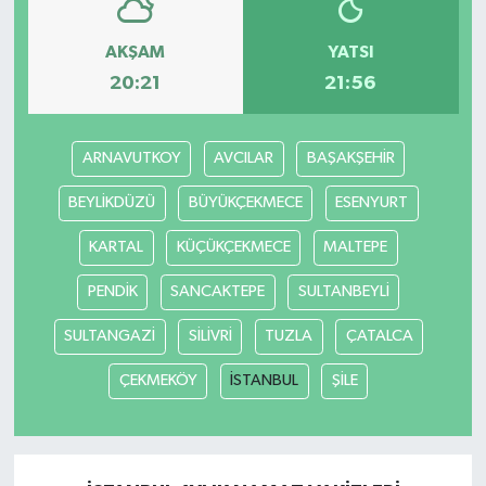
AKŞAM
YATSI
20:21
21:56
ARNAVUTKOY
AVCILAR
BAŞAKŞEHİR
BEYLİKDÜZÜ
BÜYÜKÇEKMECE
ESENYURT
KARTAL
KÜÇÜKÇEKMECE
MALTEPE
PENDİK
SANCAKTEPE
SULTANBEYLİ
SULTANGAZİ
SİLİVRİ
TUZLA
ÇATALCA
ÇEKMEKÖY
İSTANBUL
ŞİLE