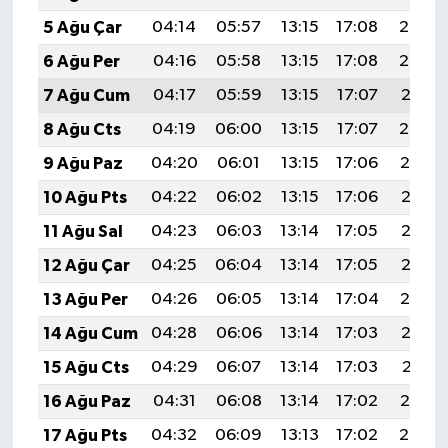
5 Ağu Çar
04:14
05:57
13:15
17:08
20:24
6 Ağu Per
04:16
05:58
13:15
17:08
20:23
7 Ağu Cum
04:17
05:59
13:15
17:07
20:21
8 Ağu Cts
04:19
06:00
13:15
17:07
20:20
9 Ağu Paz
04:20
06:01
13:15
17:06
20:19
10 Ağu Pts
04:22
06:02
13:15
17:06
20:18
11 Ağu Sal
04:23
06:03
13:14
17:05
20:16
12 Ağu Çar
04:25
06:04
13:14
17:05
20:15
13 Ağu Per
04:26
06:05
13:14
17:04
20:14
14 Ağu Cum
04:28
06:06
13:14
17:03
20:12
15 Ağu Cts
04:29
06:07
13:14
17:03
20:11
16 Ağu Paz
04:31
06:08
13:14
17:02
20:10
17 Ağu Pts
04:32
06:09
13:13
17:02
20:08