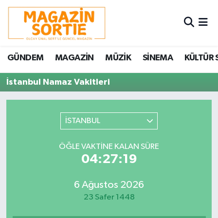
Nöbetçi Eczaneler
GÜNDEM
MAGAZİN
MÜZİK
SİNEMA
KÜLTÜR 
Hava Durumu
İstanbul Namaz Vakitleri
Trafik Durumu
Süper Lig Puan Durumu ve Fikstür
İSTANBUL
Tüm Manşetler
ÖĞLE VAKTINE KALAN SÜRE
04:27:19
Son Dakika Haberleri
6 Ağustos 2026
Haber Arşivi
23 Safer 1448