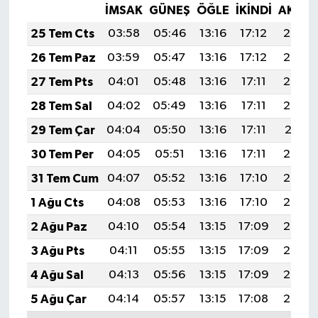
İMSAK
GÜNEŞ
ÖĞLE
İKINDI
AKŞA
25 Tem Cts
03:58
05:46
13:16
17:12
20:35
26 Tem Paz
03:59
05:47
13:16
17:12
20:34
27 Tem Pts
04:01
05:48
13:16
17:11
20:33
28 Tem Sal
04:02
05:49
13:16
17:11
20:32
29 Tem Çar
04:04
05:50
13:16
17:11
20:31
30 Tem Per
04:05
05:51
13:16
17:11
20:30
31 Tem Cum
04:07
05:52
13:16
17:10
20:29
1 Ağu Cts
04:08
05:53
13:16
17:10
20:28
2 Ağu Paz
04:10
05:54
13:15
17:09
20:27
3 Ağu Pts
04:11
05:55
13:15
17:09
20:26
4 Ağu Sal
04:13
05:56
13:15
17:09
20:25
5 Ağu Çar
04:14
05:57
13:15
17:08
20:24