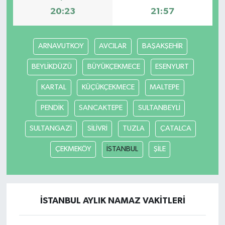
20:23
21:57
ARNAVUTKOY
AVCILAR
BAŞAKŞEHİR
BEYLİKDÜZÜ
BÜYÜKÇEKMECE
ESENYURT
KARTAL
KÜÇÜKÇEKMECE
MALTEPE
PENDİK
SANCAKTEPE
SULTANBEYLİ
SULTANGAZİ
SİLİVRİ
TUZLA
ÇATALCA
ÇEKMEKÖY
İSTANBUL
ŞİLE
İSTANBUL AYLIK NAMAZ VAKITLERI