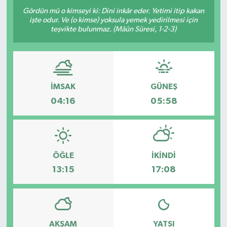
Gördün mü o kimseyi ki: Dini inkâr eder. Yetimi itip kakan
işte odur. Ve (o kimse) yoksula yemek yedirilmesi için
teşvikte bulunmaz. (Mâûn Sûresi, 1-2-3)
İMSAK
GÜNEŞ
04:16
05:58
ÖĞLE
İKINDI
13:15
17:08
AKŞAM
YATSI