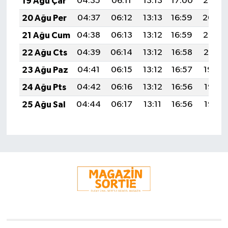
19 Ağu Çar
04:35
06:11
13:13
17:00
20:05
20 Ağu Per
04:37
06:12
13:13
16:59
20:04
21 Ağu Cum
04:38
06:13
13:12
16:59
20:02
22 Ağu Cts
04:39
06:14
13:12
16:58
20:01
23 Ağu Paz
04:41
06:15
13:12
16:57
19:59
24 Ağu Pts
04:42
06:16
13:12
16:56
19:58
25 Ağu Sal
04:44
06:17
13:11
16:56
19:56