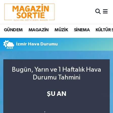
Nöbetçi Eczaneler
GÜNDEM
MAGAZİN
MÜZİK
SİNEMA
KÜLTÜR 
Hava Durumu
İzmir Hava Durumu
Trafik Durumu
Süper Lig Puan Durumu ve Fikstür
Bugün, Yarın ve 1 Haftalık Hava
Tüm Manşetler
Durumu Tahmini
Son Dakika Haberleri
ŞU AN
Haber Arşivi