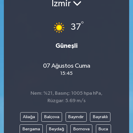
İzmir
°
37
Güneşli
07 Ağustos Cuma
15:45
Nem: %21, Basınç: 1005 hpa hPa,
Rüzgar: 5.69 m/s
Aliağa
Balçova
Bayındır
Bayraklı
Bergama
Beydağ
Bornova
Buca