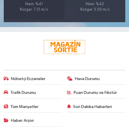
Nem: %41
Nem: %42
Rüzgar: 7.31 m/s
Rüzgar: 5.50 m/s
Nöbetçi Eczaneler
Hava Durumu
Trafik Durumu
Puan Durumu ve Fikstür
Tüm Manşetler
Son Dakika Haberleri
Haber Arşivi