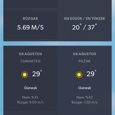
RÜZGAR
EN DÜŞÜK / EN YÜKSEK
°
°
5.69 M/S
20
/ 37
08 AĞUSTOS
09 AĞUSTOS
CUMARTESI
PAZAR
°
°
29
29
Güneşli
Güneşli
Nem: %35
Nem: %43
Rüzgar: 9.00 m/s
Rüzgar: 7.50 m/s