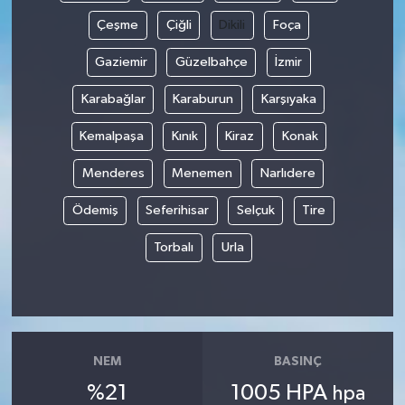
Çeşme
Çiğli
Dikili
Foça
Gaziemir
Güzelbahçe
İzmir
Karabağlar
Karaburun
Karşıyaka
Kemalpaşa
Kınık
Kiraz
Konak
Menderes
Menemen
Narlıdere
Ödemiş
Seferihisar
Selçuk
Tire
Torbalı
Urla
NEM
BASINÇ
%21
1005 HPA
hpa