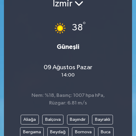
İzmir
°
38
Güneşli
09 Ağustos Pazar
14:00
Nem: %18, Basınç: 1007 hpa hPa,
Rüzgar: 6.81 m/s
Aliağa
Balçova
Bayındır
Bayraklı
Bergama
Beydağ
Bornova
Buca