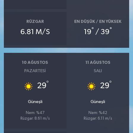
RÜZGAR
EN DÜŞÜK / EN YÜKSEK
°
°
6.81 M/S
19
/ 39
10 AĞUSTOS
11 AĞUSTOS
PAZARTESI
SALI
°
°
29
29
Güneşli
Güneşli
Nem: %47
Nem: %42
Rüzgar: 8.61 m/s
Rüzgar: 6.11 m/s