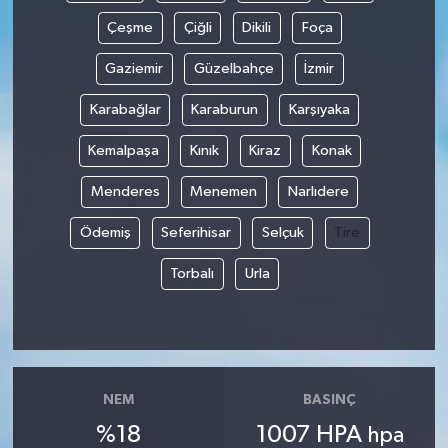
Çeşme
Çiğli
Dikili
Foça
Gaziemir
Güzelbahçe
İzmir
Karabağlar
Karaburun
Karşıyaka
Kemalpaşa
Kınık
Kiraz
Konak
Menderes
Menemen
Narlıdere
Ödemiş
Seferihisar
Selçuk
Tire
Torbalı
Urla
NEM
BASINÇ
%18
1007 HPA
hpa