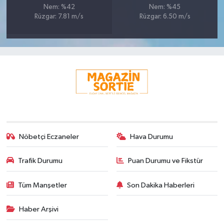
Nem: %42
Nem: %45
Rüzgar: 7.81 m/s
Rüzgar: 6.50 m/s
Nöbetçi Eczaneler
Hava Durumu
Trafik Durumu
Puan Durumu ve Fikstür
Tüm Manşetler
Son Dakika Haberleri
Haber Arşivi