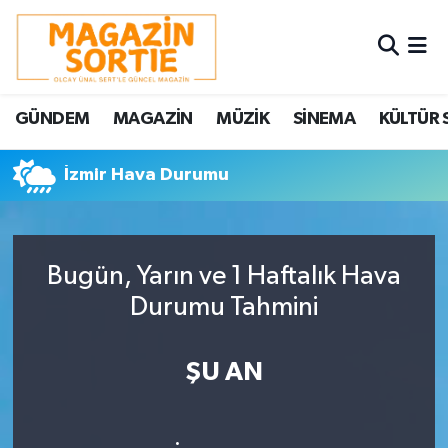
Nöbetçi Eczaneler
GÜNDEM
MAGAZİN
MÜZİK
SİNEMA
KÜLTÜR 
Hava Durumu
İzmir Hava Durumu
Trafik Durumu
Süper Lig Puan Durumu ve Fikstür
Bugün, Yarın ve 1 Haftalık Hava
Tüm Manşetler
Durumu Tahmini
Son Dakika Haberleri
ŞU AN
Haber Arşivi