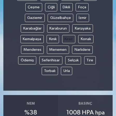
Çeşme
Çiğli
Dikili
Foça
Gaziemir
Güzelbahçe
İzmir
Karabağlar
Karaburun
Karşıyaka
Kemalpaşa
Kınık
Kiraz
Konak
Menderes
Menemen
Narlıdere
Ödemiş
Seferihisar
Selçuk
Tire
Torbalı
Urla
NEM
BASINÇ
%38
1008 HPA
hpa