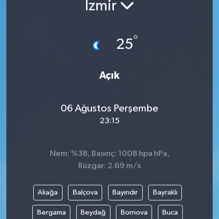
İzmir
°
25
Açık
06 Ağustos Perşembe
23:15
Nem: %38, Basınç: 1008 hpa hPa,
Rüzgar: 2.69 m/s
Aliağa
Balçova
Bayındır
Bayraklı
Bergama
Beydağ
Bornova
Buca