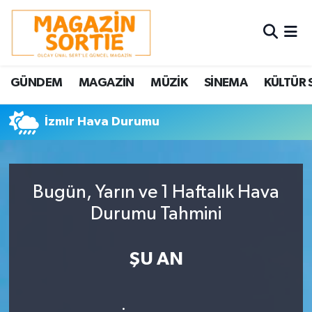
Nöbetçi Eczaneler
GÜNDEM
MAGAZİN
MÜZİK
SİNEMA
KÜLTÜR 
Hava Durumu
İzmir Hava Durumu
Trafik Durumu
Süper Lig Puan Durumu ve Fikstür
Bugün, Yarın ve 1 Haftalık Hava
Tüm Manşetler
Durumu Tahmini
Son Dakika Haberleri
ŞU AN
Haber Arşivi