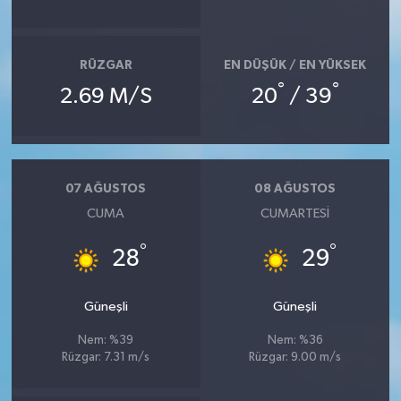
RÜZGAR
EN DÜŞÜK / EN YÜKSEK
°
°
2.69 M/S
20
/ 39
07 AĞUSTOS
08 AĞUSTOS
CUMA
CUMARTESI
°
°
28
29
Güneşli
Güneşli
Nem: %39
Nem: %36
Rüzgar: 7.31 m/s
Rüzgar: 9.00 m/s