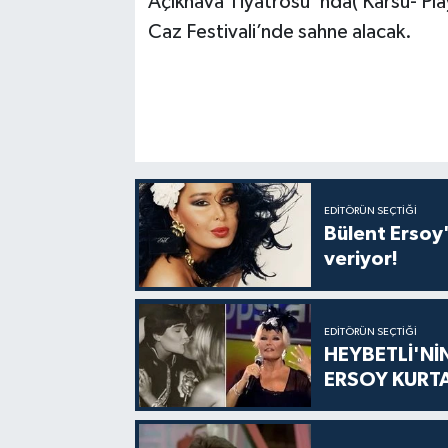
Açıkhava Tiyatrosu ‘nda( Karsu- Pla
Caz Festivali’nde sahne alacak.
EDITÖRÜN SEÇTIĞI
Bülent Ersoy'
veriyor!
EDITÖRÜN SEÇTIĞI
HEYBETLİ'Nİ
ERSOY KURT