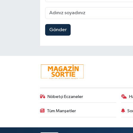
Gönder
Nöbetçi Eczaneler
H
Tüm Manşetler
So