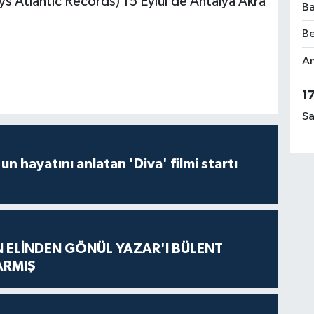
ys Atlantic Records) 15 Eylül’de Antalya Akra
Ba
Be
Am
1
Sa
un hayatını anlatan 'Diva' filmi startı
N ELİNDEN GÖNÜL YAZAR'I BÜLENT
ARMIŞ