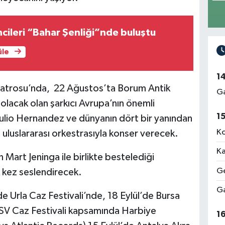
ileri “Bahar Şenliği”nde buluştu
üle
1
atrosu’nda, 22 Ağustos’ta Borum Antik
Ga
olacak olan şarkıcı Avrupa’nın önemli
1
Julio Hernandez ve dünyanın dört bir yanından
Ko
uluslararası orkestrasıyla konser verecek.
Ka
 Mart Jeninga ile birlikte bestelediği
Ge
lk kez seslendirecek.
Ga
de Urla Caz Festivali’nde, 18 Eylül’de Bursa
KSV Caz Festivali kapsamında Harbiye
1