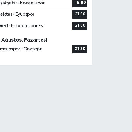
şakşehir - Kocaelispor
19:00
şiktaş - Eyüpspor
21:30
ed - Erzurumspor FK
21:30
7 Ağustos, Pazartesi
msunspor - Göztepe
21:30