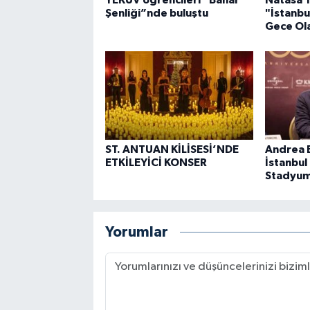
YEKÜV öğrencileri “Bahar
Natasa 
Şenliği”nde buluştu
"İstanbu
Gece Ol
ST. ANTUAN KİLİSESİ’NDE
Andrea B
ETKİLEYİCİ KONSER
İstanbul
Stadyum
Yorumlar