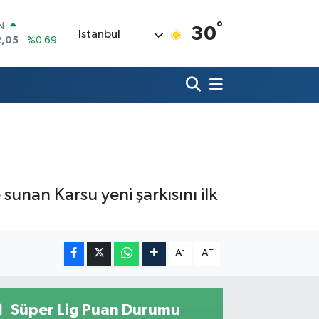
IN
°
30
İstanbul
2,05
%0.69
R
86
%0.06
00
%0.1
N
38
%0.21
ALTIN
4
%0.32
0
%48
unan Karsu yeni şarkısını ilk
-
+
A
A
Süper Lig Puan Durumu