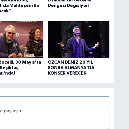
Theodoridou,
İstanbul’da Gecenin
l'da Muhteşem Bir
Dengesi Değişiyor!
acak"
ocelli, 30 Mayıs'ta
ÖZCAN DENİZ 20 YIL
 Beşiktaş
SONRA ALMANYA'DA
u'nda!
KONSER VERECEK