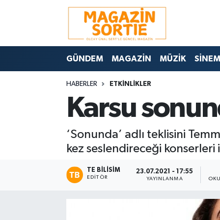
Nöbetçi Eczaneler
GÜNDEM
MAGAZİN
MÜZİK
SİNE
Hava Durumu
HABERLER
ETKİNLİKLER
Trafik Durumu
Karsu sonun
Süper Lig Puan Durumu ve Fikstür
‘Sonunda’ adlı teklisini Temm
Tüm Manşetler
kez seslendireceği konserleri i
Son Dakika Haberleri
TE BILISIM
23.07.2021 - 17:55
EDITÖR
YAYINLANMA
OKU
Haber Arşivi