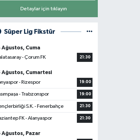
Detaylar için tıklayın
Süper Lig Fikstür
4 Ağustos, Cuma
latasaray - Çorum FK
21:30
5 Ağustos, Cumartesi
nyaspor - Rizespor
19:00
sımpaşa - Trabzonspor
19:00
nçlerbirliği S.K. - Fenerbahçe
21:30
ziantep FK - Alanyaspor
21:30
6 Ağustos, Pazar