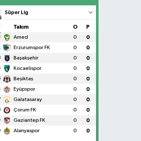
Süper Lig
#
Takım
O
P
1
Amed
0
0
2
Erzurumspor FK
0
0
3
Başakşehir
0
0
4
Kocaelispor
0
0
5
Beşiktaş
0
0
6
Eyüpspor
0
0
7
Galatasaray
0
0
8
Çorum FK
0
0
9
Gaziantep FK
0
0
0
Alanyaspor
0
0