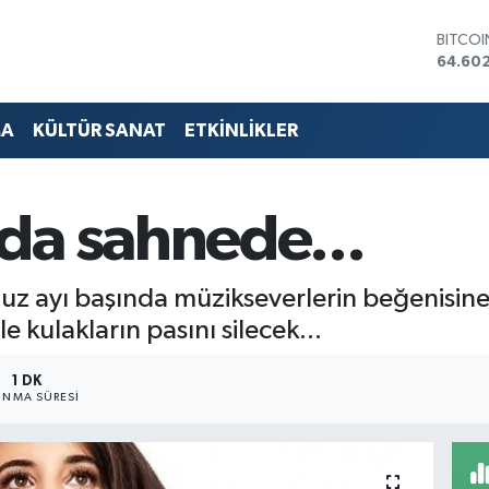
BITCO
64.60
DOLA
47,59
EURO
MA
KÜLTÜR SANAT
ETKİNLİKLER
55,07
STERLİ
64,24
GRAM 
da sahnede...
6513.9
BİST10
13.768
uz ayı başında müzikseverlerin beğenisine s
le kulakların pasını silecek...
1 DK
NMA SÜRESI