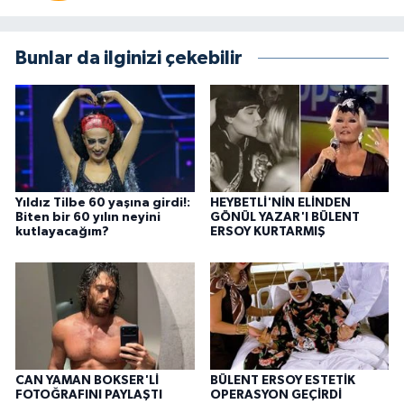
Bunlar da ilginizi çekebilir
Yıldız Tilbe 60 yaşına girdi!:
HEYBETLİ'NİN ELİNDEN
Biten bir 60 yılın neyini
GÖNÜL YAZAR'I BÜLENT
kutlayacağım?
ERSOY KURTARMIŞ
CAN YAMAN BOKSER'Lİ
BÜLENT ERSOY ESTETİK
FOTOĞRAFINI PAYLAŞTI
OPERASYON GEÇİRDİ