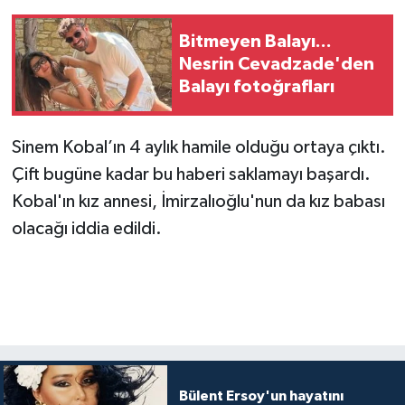
Bitmeyen Balayı...
Nesrin Cevadzade'den
Balayı fotoğrafları
Sinem Kobal’ın 4 aylık hamile olduğu ortaya çıktı.
Çift bugüne kadar bu haberi saklamayı başardı.
Kobal'ın kız annesi, İmirzalıoğlu'nun da kız babası
olacağı iddia edildi.
Bülent Ersoy'un hayatını