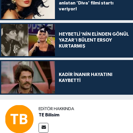
anlatan 'Diva' filmi startı
veriyor!
HEYBETLİ'NİN ELİNDEN GÖNÜL
YAZAR'I BÜLENT ERSOY
KURTARMIŞ
KADİR İNANIR HAYATINI
KAYBETTİ
EDITÖR HAKKINDA
TE Bilisim