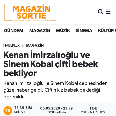
Nöbetçi Eczaneler
GÜNDEM
MAGAZİN
MÜZİK
SİNEMA
KÜLTÜR 
Hava Durumu
Trafik Durumu
HABERLER
MAGAZİN
Kenan İmirzalıoğlu ve
Süper Lig Puan Durumu ve Fikstür
Sinem Kobal çifti bebek
bekliyor
Tüm Manşetler
Kenan İmirzalıoğlu ile Sinem Kobal cephesinden
Son Dakika Haberleri
güzel haber geldi. Çiftin kız bebek beklediği
öğrenildi.
Haber Arşivi
TE BILISIM
06.05.2020 - 23:39
1 DK
EDITÖR
YAYINLANMA
OKUNMA SÜRESI