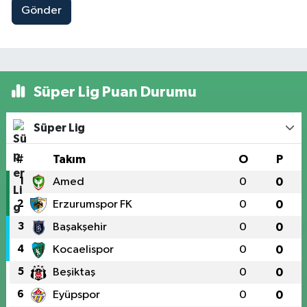
Gönder
Süper Lig Puan Durumu
Süper Lig
#
Takım
O
P
1
Amed
0
0
2
Erzurumspor FK
0
0
3
Başakşehir
0
0
4
Kocaelispor
0
0
5
Beşiktaş
0
0
6
Eyüpspor
0
0