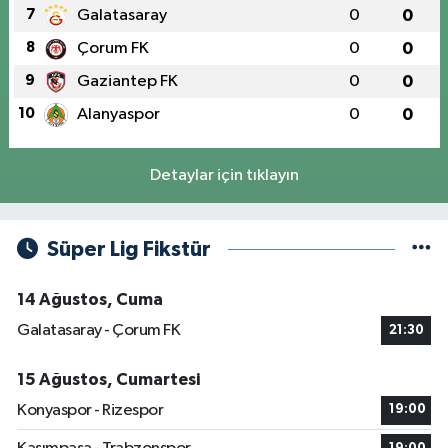
7
Galatasaray
0
0
8
Çorum FK
0
0
9
Gaziantep FK
0
0
10
Alanyaspor
0
0
Detaylar için tıklayın
Süper Lig Fikstür
14 Ağustos, Cuma
Galatasaray - Çorum FK
21:30
15 Ağustos, Cumartesi
Konyaspor - Rizespor
19:00