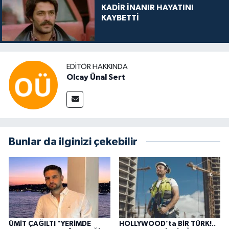
KADİR İNANIR HAYATINI
KAYBETTİ
EDITÖR HAKKINDA
Olcay Ünal Sert
Bunlar da ilginizi çekebilir
ÜMİT ÇAĞILTI "YERİMDE
HOLLYWOOD’ta BİR TÜRK!..