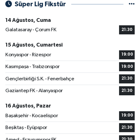
Süper Lig Fikstür
14 Ağustos, Cuma
Galatasaray - Çorum FK
21:30
15 Ağustos, Cumartesi
Konyaspor - Rizespor
19:00
Kasımpaşa - Trabzonspor
19:00
Gençlerbirliği S.K. - Fenerbahçe
21:30
Gaziantep FK - Alanyaspor
21:30
16 Ağustos, Pazar
Başakşehir - Kocaelispor
19:00
Beşiktaş - Eyüpspor
21:30
Amed - Erzurumspor FK
21:30