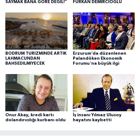
SAYMAK BANA GÖRE DEĞİL!"
FURKAN DEMİRCİOĞLU
BODRUM TURIZMINDE ARTIK
Erzurum’da düzenlenen
LAHMACUNDAN
Palandöken Ekonomik
BAHSEDILMIYECEK
Forumu'na büyük ilgi
Onur Akay, kredi kartı
İş insanı Yılmaz Ulusoy
dolandırıcılığı kurbanı oldu
hayatını kaybetti