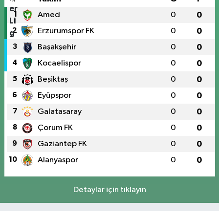
1
Amed
0
0
2
Erzurumspor FK
0
0
3
Başakşehir
0
0
4
Kocaelispor
0
0
5
Beşiktaş
0
0
6
Eyüpspor
0
0
7
Galatasaray
0
0
8
Çorum FK
0
0
9
Gaziantep FK
0
0
10
Alanyaspor
0
0
Detaylar için tıklayın