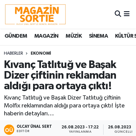
Nöbetçi Eczaneler
GÜNDEM
MAGAZİN
MÜZİK
SİNEMA
KÜLTÜR 
Hava Durumu
Trafik Durumu
HABERLER
EKONOMİ
Kıvanç Tatlıtuğ ve Başak
Süper Lig Puan Durumu ve Fikstür
Dizer çiftinin reklamdan
aldığı para ortaya çıktı!
Tüm Manşetler
Kıvanç Tatlıtuğ ve Başak Dizer Tatlıtuğ çiftinin
Son Dakika Haberleri
Molfix reklamından aldığı para ortaya çıktı! İşte
haberin detayları...
Haber Arşivi
OLCAY ÜNAL SERT
26.08.2023 - 17:22
26.08.2023 - 
EDITÖR
YAYINLANMA
GÜNCELLE