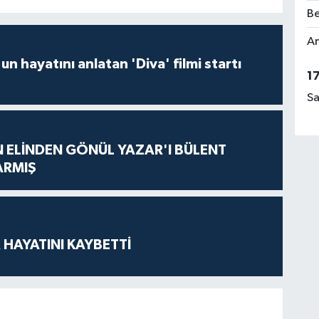
Be
Am
un hayatını anlatan 'Diva' filmi startı
1
Sa
N ELİNDEN GÖNÜL YAZAR'I BÜLENT
ARMIŞ
 HAYATINI KAYBETTİ