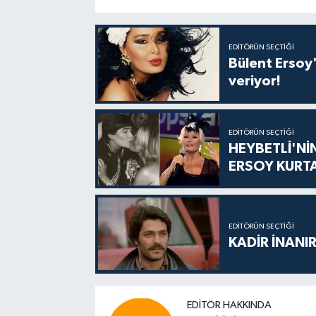
EDITÖRÜN SEÇTIĞI
Bülent Ersoy'
veriyor!
EDITÖRÜN SEÇTIĞI
HEYBETLİ'Nİ
ERSOY KURT
EDITÖRÜN SEÇTIĞI
KADİR İNANIR
EDITÖR HAKKINDA