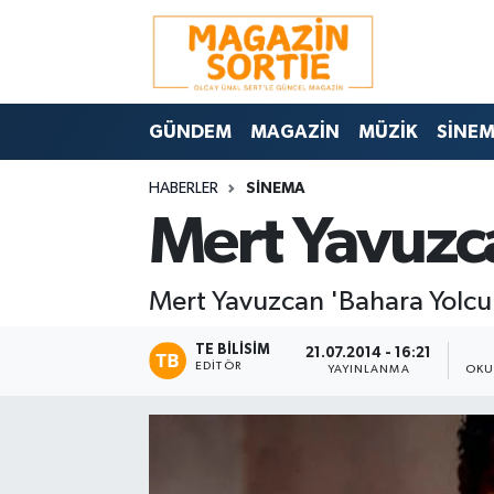
Nöbetçi Eczaneler
GÜNDEM
MAGAZİN
MÜZİK
SİNE
Hava Durumu
HABERLER
SİNEMA
Trafik Durumu
Mert Yavuzca
Süper Lig Puan Durumu ve Fikstür
Mert Yavuzcan 'Bahara Yolculu
Tüm Manşetler
TE BILISIM
21.07.2014 - 16:21
Son Dakika Haberleri
EDITÖR
YAYINLANMA
OKU
Haber Arşivi