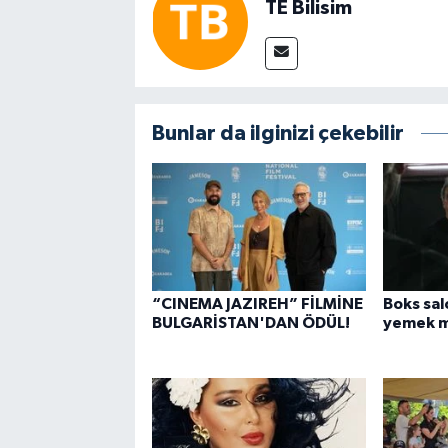
TE Bilisim
Bunlar da ilginizi çekebilir
“CINEMA JAZIREH” FİLMİNE
Boks sal
BULGARİSTAN'DAN ÖDÜL!
yemek ma