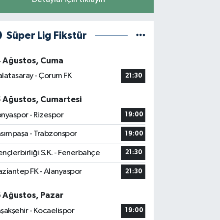
Süper Lig Fikstür
4 Ağustos, Cuma
latasaray - Çorum FK
21:30
5 Ağustos, Cumartesi
nyaspor - Rizespor
19:00
sımpaşa - Trabzonspor
19:00
nçlerbirliği S.K. - Fenerbahçe
21:30
ziantep FK - Alanyaspor
21:30
6 Ağustos, Pazar
şakşehir - Kocaelispor
19:00