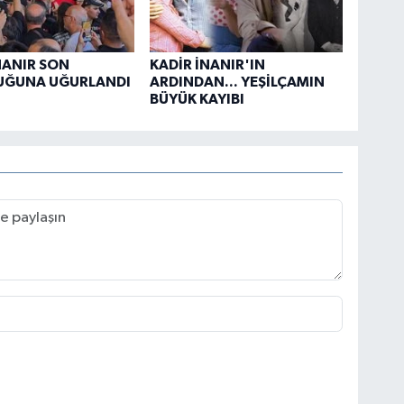
NANIR SON
KADİR İNANIR'IN
UĞUNA UĞURLANDI
ARDINDAN... YEŞİLÇAMIN
BÜYÜK KAYIBI