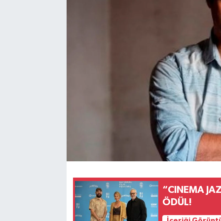
“CINEMA JA
ÖDÜL!