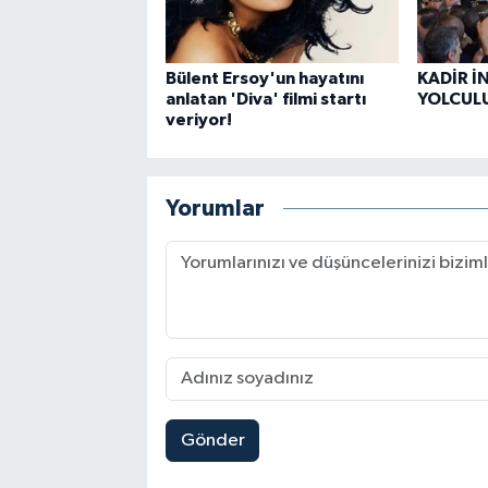
Bülent Ersoy'un hayatını
KADİR İ
anlatan 'Diva' filmi startı
YOLCUL
veriyor!
Yorumlar
Gönder