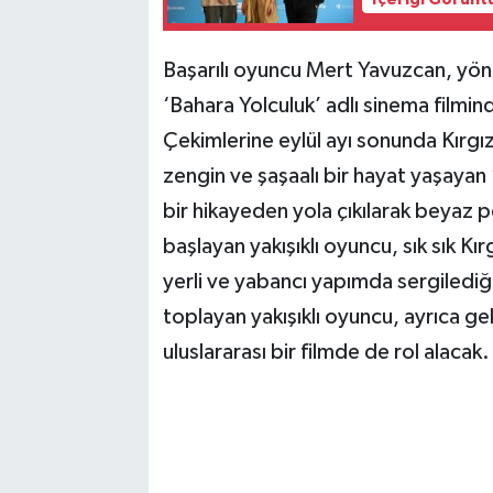
İçeriği Görünt
Başarılı oyuncu Mert Yavuzcan, yö
‘Bahara Yolculuk’ adlı sinema filmi
Çekimlerine eylül ayı sonunda Kırgı
zengin ve şaşaalı bir hayat yaşayan
bir hikayeden yola çıkılarak beyaz pe
başlayan yakışıklı oyuncu, sık sık Kı
yerli ve yabancı yapımda sergilediğ
toplayan yakışıklı oyuncu, ayrıca g
uluslararası bir filmde de rol alacak.