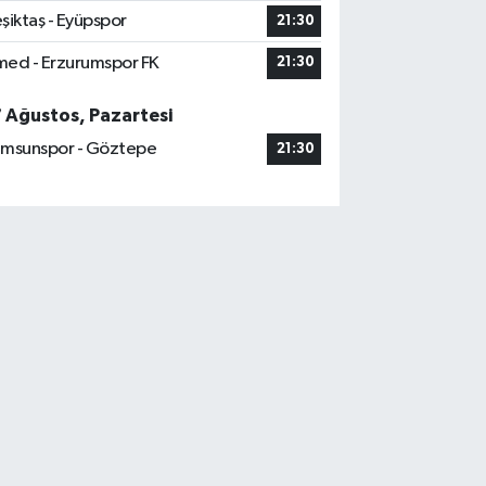
şiktaş - Eyüpspor
21:30
ed - Erzurumspor FK
21:30
7 Ağustos, Pazartesi
msunspor - Göztepe
21:30