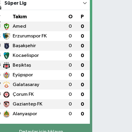
Süper Lig
#
Takım
O
P
1
Amed
0
0
2
Erzurumspor FK
0
0
3
Başakşehir
0
0
4
Kocaelispor
0
0
5
Beşiktaş
0
0
6
Eyüpspor
0
0
7
Galatasaray
0
0
8
Çorum FK
0
0
9
Gaziantep FK
0
0
0
Alanyaspor
0
0
Detaylar için tıklayın