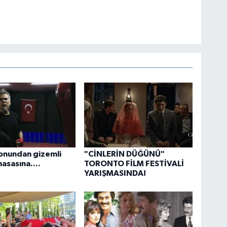
onundan gizemli
"CİNLERİN DÜĞÜNÜ"
sasına....
TORONTO FİLM FESTİVALİ
YARIŞMASINDA!