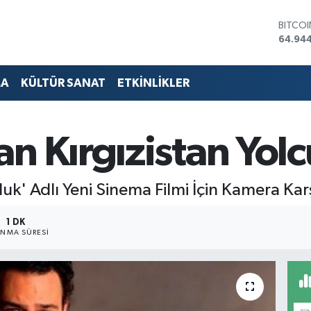
DOLA
47,74
EURO
55,25
STERLİ
MA
KÜLTÜR SANAT
ETKİNLİKLER
64,481
GRAM 
6660.
BİST1
n Kırgızistan Yolc
13.779
BITCO
64.94
k' Adlı Yeni Sinema Filmi İçin Kamera Karş
1 DK
NMA SÜRESI