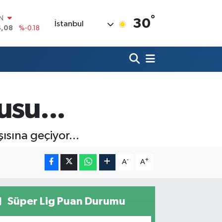
°
R
30
İstanbul
36
%0.18
10
%0.32
N
1
%0.38
ALTIN
55
%0.03
00
usu...
%-14
IN
4,08
%-0.18
ısına geçiyor...
-
+
A
A
Süper Lig Puan Durumu