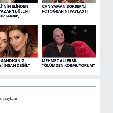
İ'NİN ELİNDEN
CAN YAMAN BOKSER'Lİ
AZAR'I BÜLENT
FOTOĞRAFINI PAYLAŞTI
KURTARMIŞ
 SANDIĞINIZ
MEHMET ALİ ERBİL
Yİ İNSAN DEĞİL"
"ÖLÜMDEN KORMUYORUM"