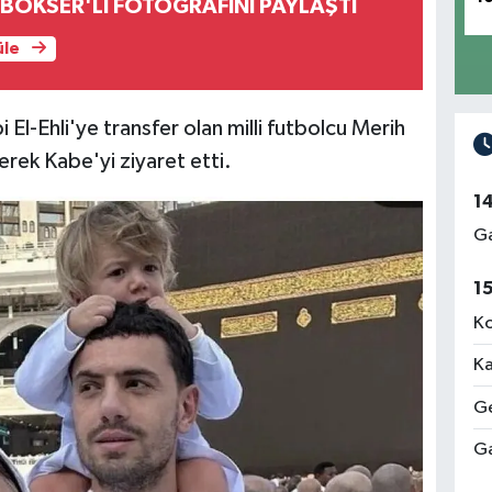
BOKSER'Lİ FOTOĞRAFINI PAYLAŞTI
üle
 El-Ehli'ye transfer olan milli futbolcu Merih
erek Kabe'yi ziyaret etti.
1
Ga
1
Ko
Ka
Ge
Ga