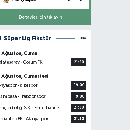
Detaylar için tıklayın
Süper Lig Fikstür
4 Ağustos, Cuma
latasaray - Çorum FK
21:30
5 Ağustos, Cumartesi
nyaspor - Rizespor
19:00
sımpaşa - Trabzonspor
19:00
nçlerbirliği S.K. - Fenerbahçe
21:30
ziantep FK - Alanyaspor
21:30