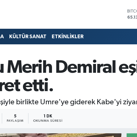
DOL
47,
EUR
55,1
STER
MA
KÜLTÜR SANAT
ETKİNLİKLER
64,
GRA
6618
BİST
u Merih Demiral eşi
13.7
BIT
65.1
et etti.
şiyle birlikte Umre'ye giderek Kabe'yi ziyar
5
1 DK
PAYLAŞIM
OKUNMA SÜRESI