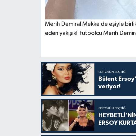
Merih Demiral Mekke de eşiyle birlik
eden yakışıklı futbolcu Merih Demi
EDITÖRÜN SEÇTIĞI
Bülent Ersoy'
veriyor!
EDITÖRÜN SEÇTIĞI
HEYBETLİ'Nİ
ERSOY KURT