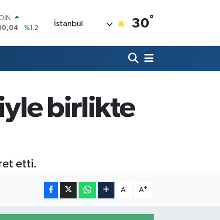
°
AR
30
İstanbul
7106
%0.17
O
652
%0.27
LİN
4046
%0.35
M ALTIN
.49
%2.12
100
yle birlikte
73
%-19
COIN
30,04
%1.2
et etti.
-
+
A
A