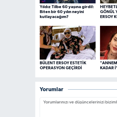
Yıldız Tilbe 60 yaşına girdi!:
HEYBETL
Biten bir 60 yılın neyini
GÖNÜL Y
kutlayacağım?
ERSOY 
BÜLENT ERSOY ESTETİK
"ANNEM
OPERASYON GEÇİRDİ
KADAR İ
Yorumlar