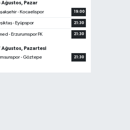
6 Ağustos, Pazar
şakşehir - Kocaelispor
19:00
şiktaş - Eyüpspor
21:30
ed - Erzurumspor FK
21:30
7 Ağustos, Pazartesi
msunspor - Göztepe
21:30