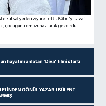
te kutsal yerleri ziyaret etti. Kâbe'yi tavaf
ral, çocuğunu omuzuna alarak gezdirdi.
un hayatını anlatan 'Diva' filmi startı
N ELİNDEN GÖNÜL YAZAR'I BÜLENT
ARMIŞ