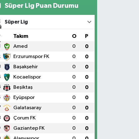
Süper Lig Puan Durumu
Süper Lig
#
Takım
O
P
1
Amed
0
0
2
Erzurumspor FK
0
0
3
Başakşehir
0
0
4
Kocaelispor
0
0
5
Beşiktaş
0
0
6
Eyüpspor
0
0
7
Galatasaray
0
0
8
Çorum FK
0
0
9
Gaziantep FK
0
0
0
Alanyaspor
0
0