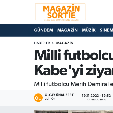
Nöbetçi Eczaneler
GÜNDEM
MAGAZİN
MÜZİK
SİNE
Hava Durumu
HABERLER
MAGAZİN
Trafik Durumu
Milli futbolc
Süper Lig Puan Durumu ve Fikstür
Kabe'yi ziyar
Tüm Manşetler
Milli futbolcu Merih Demiral e
Son Dakika Haberleri
OLCAY ÜNAL SERT
Haber Arşivi
19.11.2023 - 19:52
EDITÖR
YAYINLANMA